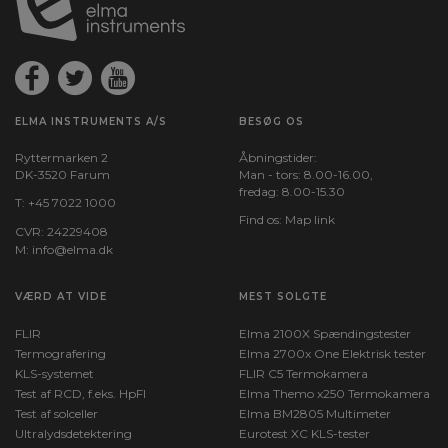
ELMA INSTRUMENTS A/S
BESØG OS
Ryttermarken 2
Åbningstider:
DK-3520 Farum
Man - tors: 8.00-16.00,
fredag: 8.00-15.30
T:
+45 7022 1000
Find os:
Map link
CVR: 24229408
M:
info@elma.dk
VÆRD AT VIDE
MEST SOLGTE
FLIR
Elma 2100X Spændingstester
Termografering
Elma 2700x One Elektrisk tester
KLS-systemet
FLIR C5 Termokamera
Test af RCD, f.eks. HpFI
Elma Themo x250 Termokamera
Test af solceller
Elma BM2805 Multimeter
Ultralydsdetektering
Eurotest XC KLS-tester