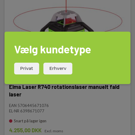
Vælg kundetype
Privat
Erhverv
Elma Laser R740 rotationslaser manuelt fald
laser
EAN 5706445671076
EL-NR 6398671077
Snart på lager igen
4.255,00 DKK
Excl. moms