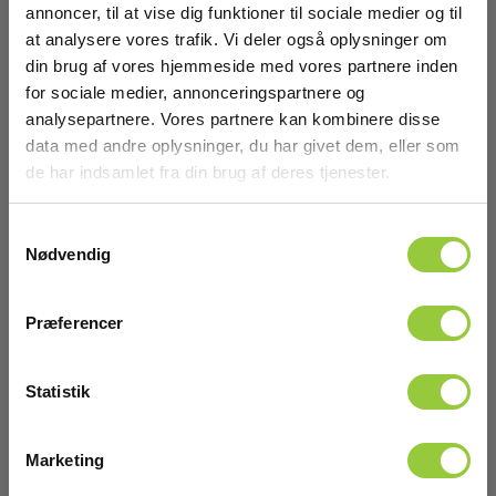
annoncer, til at vise dig funktioner til sociale medier og til
at analysere vores trafik. Vi deler også oplysninger om
din brug af vores hjemmeside med vores partnere inden
for sociale medier, annonceringspartnere og
Elma Laser R740 Combo rotationslaser manuel
analysepartnere. Vores partnere kan kombinere disse
fald sæt kuffert
data med andre oplysninger, du har givet dem, eller som
de har indsamlet fra din brug af deres tjenester.
EAN 5706445671045
EL-NR 6398671048
På lager
Samtykkevalg
Nødvendig
5.425,00 DKK
Excl. moms
Læs mere
Læg i kurv
Præferencer
Statistik
Marketing