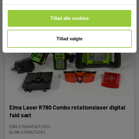
Tillad alle cookies
Tillad valgte
Elma Laser R780 Combo rotationslaser digital
fald sæt
EAN 5706445671052
EL-NR 6398671051