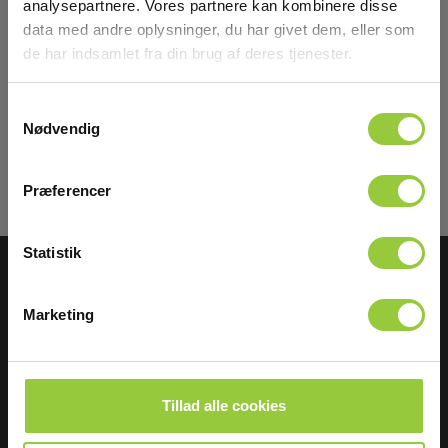
analysepartnere. Vores partnere kan kombinere disse
data med andre oplysninger, du har givet dem, eller som
Tilmeld dig E-News!
de har indsamlet fra din brug af deres tjenester.
Hold dig opdateret og få vores fantastiske tilbud i
din indbakke
Samtykkevalg
Nødvendig
Tilmeld mig
Læs mere i vores
GDPR Persondatabeskyttelse
. Du kan fremelde dig
Præferencer
nyhedsbrevet når som helst via et link i nyhedsmailen.
Statistik
Marketing
ELMA INSTRUMENTS A/S
BESØG OS
Ryttermarken 2
Åbningstider:
Tillad alle cookies
DK-3520 Farum
Man - tors: 8.00-16.00,
fredag: 8.00-15.30
T:
+45 7022 1000