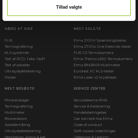
Find os:
Map link
Tillad valgte
CVR: 24229408
M:
info@elma.dk
VÆRD AT VIDE
MEST SOLGTE
FLIR
Elma 2100X Spændingstester
Termografering
Elma 2700x One Elektrisk tester
KLS-systemet
FLIR C5 Termokamera
Test af RCD, f.eks. HpFI
Elma Themo x250 Termokamera
Test af solceller
Elma BM2805 Multimeter
Ultralydsdetektering
Eurotest XC KLS-tester
Flicker
Elma Laser x2 krydslaser
MEST BESØGTE
SERVICE CENTER
Minikataloger
Serviceskema RMA
Termografering
Service & Kalibrering
Multimeter
Handelsbetingelser
Blowerdoors
Gør karriere hos Elma
Solcellemåling
Code of conduct
Ultralydsdetektering
Skift cookie-indstillinger
Ventilation, klima & køl
Udlejning & Leasing