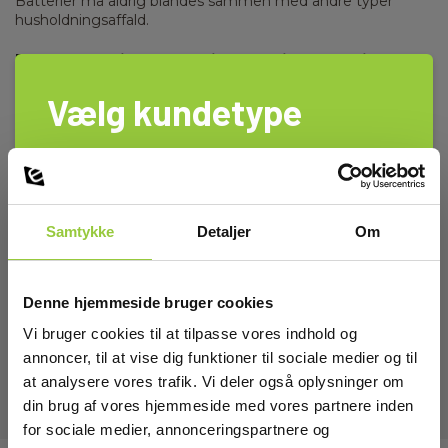
Batterier må aldrig blandes sammen med andre typer
husholdningsaffald.
Brug de eksisterende indsamlingsordninger,
fx:
Vælg kundetype
Din lokale genbrugsplads, hvor der ﬁndes
særlige beholdere til aﬂevering af brugte
batterier.
Privat
Erhverv
Proseordningen, hvor du lægger batterier i en pose oven
på din afffaldsspand
Samtykke
Detaljer
Om
Læg dem i bokse, batteristandere og/eller skabe til
farligt afffald, som kommunen henter hjemme hos dig.
Denne hjemmeside bruger cookies
Du kan ﬁnde mere information om den lokale
batteriindsamling på din kommunes hjemmeside.
Vi bruger cookies til at tilpasse vores indhold og
annoncer, til at vise dig funktioner til sociale medier og til
at analysere vores trafik. Vi deler også oplysninger om
din brug af vores hjemmeside med vores partnere inden
for sociale medier, annonceringspartnere og