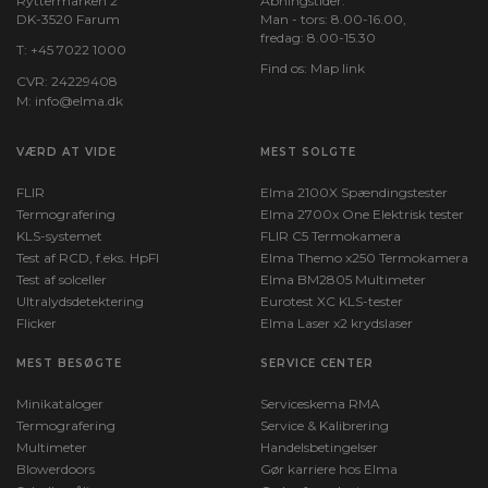
Ryttermarken 2
Åbningstider:
DK-3520 Farum
Man - tors: 8.00-16.00,
fredag: 8.00-15.30
T:
+45 7022 1000
Find os:
Map link
CVR: 24229408
M:
info@elma.dk
VÆRD AT VIDE
MEST SOLGTE
FLIR
Elma 2100X Spændingstester
Termografering
Elma 2700x One Elektrisk tester
KLS-systemet
FLIR C5 Termokamera
Test af RCD, f.eks. HpFI
Elma Themo x250 Termokamera
Test af solceller
Elma BM2805 Multimeter
Ultralydsdetektering
Eurotest XC KLS-tester
Flicker
Elma Laser x2 krydslaser
MEST BESØGTE
SERVICE CENTER
Minikataloger
Serviceskema RMA
Termografering
Service & Kalibrering
Multimeter
Handelsbetingelser
Blowerdoors
Gør karriere hos Elma