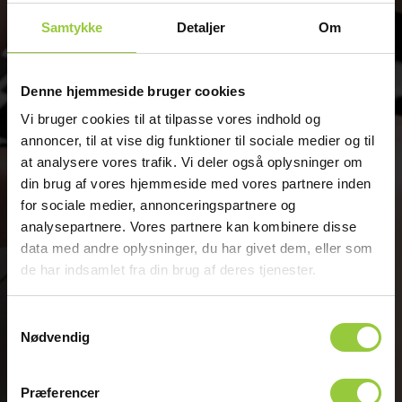
Samtykke
Detaljer
Om
Værd at vide
Her finder du spændende artikler om anvendelsen af
Denne hjemmeside bruger cookies
forskelligt måleudstyr. Du får måletips samt rådgivning og
vejledning i forbindelse med udførsel af lovpligtige
Vi bruger cookies til at tilpasse vores indhold og
målinger.
annoncer, til at vise dig funktioner til sociale medier og til
at analysere vores trafik. Vi deler også oplysninger om
Se de spændende artikler
din brug af vores hjemmeside med vores partnere inden
for sociale medier, annonceringspartnere og
analysepartnere. Vores partnere kan kombinere disse
data med andre oplysninger, du har givet dem, eller som
de har indsamlet fra din brug af deres tjenester.
Kundecases
Samtykkevalg
Opdag, hvordan vores kunder bruger vores løsninger til at
Nødvendig
skabe reelle resultater og drive deres virksomhed fremad.
Læs vores kundecases her
Præferencer