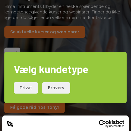
Elma Instruments tilbyder en række spændende og
kompetencegivende kurser og webinarer. Finder du ikke
lige det du søger er du velkommen til at kontakte os.
Se aktuelle kurser og webinarer
Vælg kundetype
Tony Tipser!
Her finder du alle vores videoer med Tony, som giver tips
og gode råd om alle vores spændende produkter. Klik på et
Privat
Erhverv
link, læs artiklen og se videoen. God fornøjelse!
Få gode råd hos Tony!