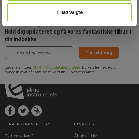
Tillad valgte
Tilmeld dig E-News!
Hold dig opdateret og få vores fantastiske tilbud i
din indbakke
Tilmeld mig
Læs mere i vores
GDPR Persondatabeskyttelse
. Du kan fremelde dig
nyhedsbrevet når som helst via et link i nyhedsmailen.
ELMA INSTRUMENTS A/S
BESØG OS
Ryttermarken 2
Åbningstider: