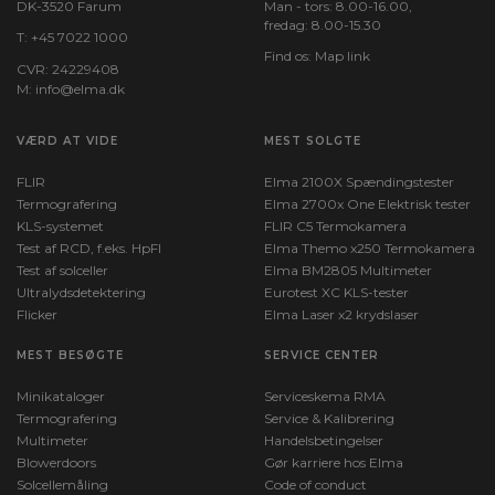
DK-3520 Farum
Man - tors: 8.00-16.00,
fredag: 8.00-15.30
T:
+45 7022 1000
Find os:
Map link
CVR: 24229408
M:
info@elma.dk
VÆRD AT VIDE
MEST SOLGTE
FLIR
Elma 2100X Spændingstester
Termografering
Elma 2700x One Elektrisk tester
KLS-systemet
FLIR C5 Termokamera
Test af RCD, f.eks. HpFI
Elma Themo x250 Termokamera
Test af solceller
Elma BM2805 Multimeter
Ultralydsdetektering
Eurotest XC KLS-tester
Flicker
Elma Laser x2 krydslaser
MEST BESØGTE
SERVICE CENTER
Minikataloger
Serviceskema RMA
Termografering
Service & Kalibrering
Multimeter
Handelsbetingelser
Blowerdoors
Gør karriere hos Elma
Solcellemåling
Code of conduct