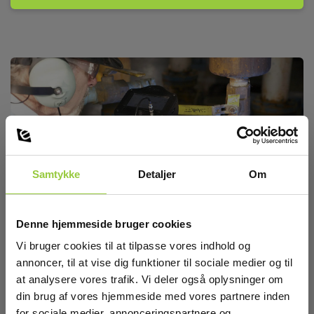
Princip
Samtykke
Detaljer
Om
Der skelnes mellem 2 former for ultralyds detektering;
Luftbåren ultralyd som opfanges via en mikrofon og
Strukturbåren ultralyd som opfanges via en kontakt probe.
Denne hjemmeside bruger cookies
Luftbåren ultralyd anvendes primært til lækagesøgning på
Vi bruger cookies til at tilpasse vores indhold og
trykluftanlæg, hvor der er mange penge at spare på
elregningen. Erfaringer viser at investering i et udstyr til
annoncer, til at vise dig funktioner til sociale medier og til
dette formål, vil være betalt allerede det første år. Lækagen
at analysere vores trafik. Vi deler også oplysninger om
findes med instrumentet og via et regneark kan man
din brug af vores hjemmeside med vores partnere inden
beregne den enkelte lægkages økonomiske konsekvens.
for sociale medier, annonceringspartnere og
Ligeledes på vakuum anlæg kan man detektere