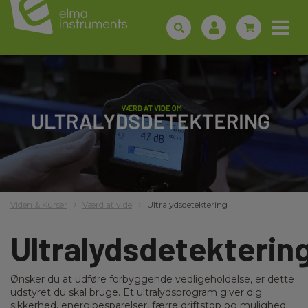
Viden & Kurser
Værd at vide
Ultralydsdetektering
Ultralydsdetekterin
Ønsker du at udføre forbyggende vedligeholdelse, er dette
udstyret du skal bruge. Et ultralydsprogram giver dig
sikkerhed, energibesparelser, færre driftstop og mulighed