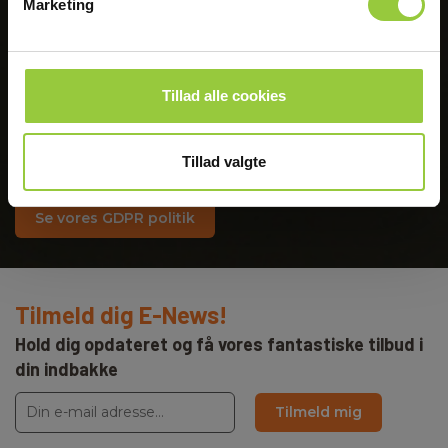
Marketing
Tillad alle cookies
GDPR
Elma Instruments værdsætter og passer på dine
Tillad valgte
oplysninger. Derfor sikrer vi dine personlige data.
Se vores GDPR politik
Tilmeld dig E-News!
Hold dig opdateret og få vores fantastiske tilbud i
din indbakke
Tilmeld mig