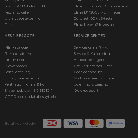
Test af RCD, f.eks. HpFI
Elma Themo x250 Termokamera
Test af solceller
Elma BM2805 Multimeter
Ultralydsdetektering
Eurotest XC KLS-tester
Flicker
Elma Laser x2 krydslaser
MEST BESØGTE
SERVICE CENTER
Minikataloger
Serviceskema RMA
Termografering
Service & Kalibrering
Multimeter
Handelsbetingelser
Blowerdoors
Gør karriere hos Elma
Solcellemåling
Code of conduct
Ultralydsdetektering
Skift cookie-indstillinger
Ventilation, klima & køl
Udlejning & Leasing
Sikkerhedskrav IEC 61010-1
Quicksupport
GDPR-persondatabeskyttelse
Betalingsmetoder