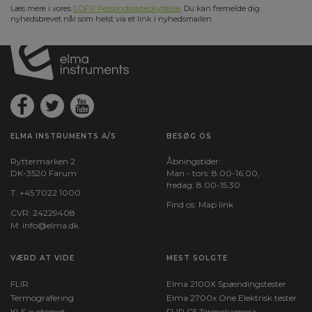
Læs mere i vores
GDPR Persondatabeskyttelse
. Du kan fremelde dig
nyhedsbrevet når som helst via et link i nyhedsmailen.
ELMA INSTRUMENTS A/S
BESØG OS
Ryttermarken 2
Åbningstider:
DK-3520 Farum
Man - tors: 8.00-16.00,
fredag: 8.00-15.30
T:
+45 7022 1000
Find os:
Map link
CVR: 24229408
M:
info@elma.dk
VÆRD AT VIDE
MEST SOLGTE
FLIR
Elma 2100X Spændingstester
Termografering
Elma 2700x One Elektrisk tester
KLS-systemet
FLIR C5 Termokamera