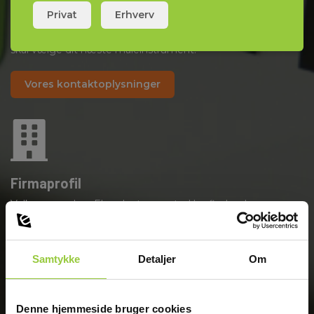
Kontakt os
Privat
Erhverv
Vi er mere end 50 veluddannede teknikere, fra Danmark,
Norge og Sverige, der står parat til at rådgive dig, når du
skal vælge dit næste måleinstrument.
Vores kontaktoplysninger
Firmaprofil
Velkommen hos Elma Instruments. Her finder du
markedets ubetinget største udvalg af test- og måleudstyr.
Læs om Elma her
Samtykke
Detaljer
Om
Denne hjemmeside bruger cookies