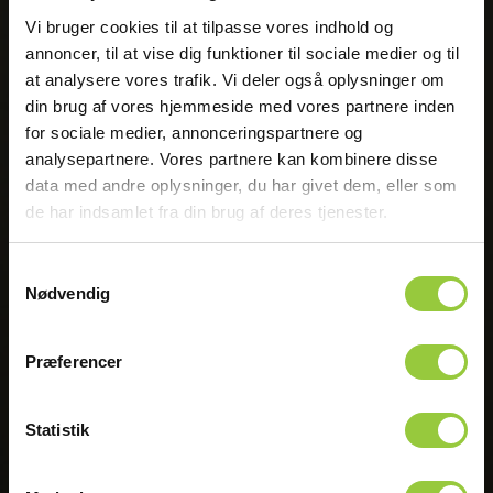
Vi bruger cookies til at tilpasse vores indhold og
annoncer, til at vise dig funktioner til sociale medier og til
Historien bag Elma
at analysere vores trafik. Vi deler også oplysninger om
Elma Instruments A/S er resultatet af fusionen mellem
din brug af vores hjemmeside med vores partnere inden
New Instruments og Elmanet i 2004. Men historien
startede for over 50 år siden.
for sociale medier, annonceringspartnere og
analysepartnere. Vores partnere kan kombinere disse
data med andre oplysninger, du har givet dem, eller som
Se vores udvikling
de har indsamlet fra din brug af deres tjenester.
Samtykkevalg
Nødvendig
Karriere hos Elma
Præferencer
Elma Instruments A/S er på udkig efter dedikerede og
talentfulde individer til at forstærke vores team af
eksperter.
Statistik
Start din karriere her