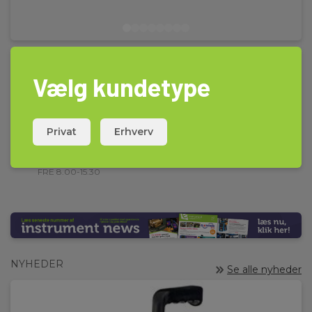
Vælg kundetype
Privat
Erhverv