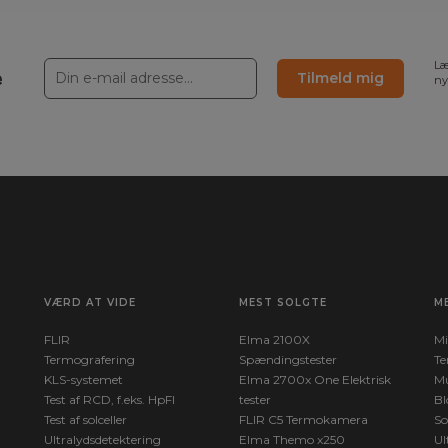
Læ
e
Tilmeld mig
ny
VÆRD AT VIDE
MEST SOLGTE
M
FLIR
Elma 2100X
Mi
Termografering
Spændingstester
Te
KLS-systemet
Elma 2700x One Elektrisk
Mu
Test af RCD, f.eks. HpFI
tester
Bl
Test af solceller
FLIR C5 Termokamera
So
Ultralydsdetektering
Elma Themo x250
Ul