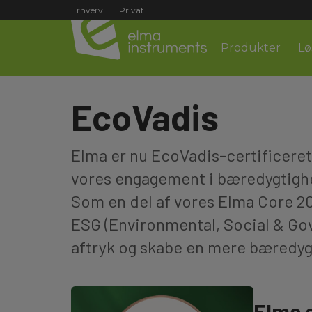
Erhverv
Privat
Produkter
Lø
EcoVadis
Elma er nu EcoVadis-certificere
vores engagement i bæredygtighed
Som en del af vores Elma Core 20
ESG (Environmental, Social & Go
aftryk og skabe en mere bæredyg
Elma e