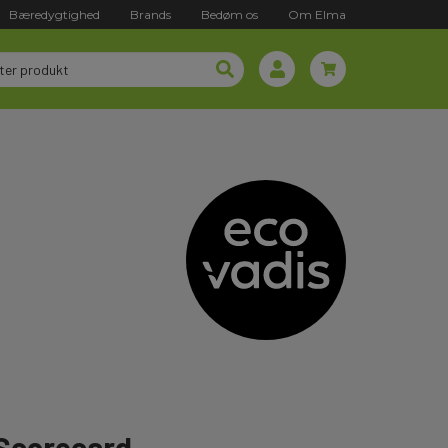
Bæredygtighed
Brands
Bedøm os
Om Elma
 Scorecard