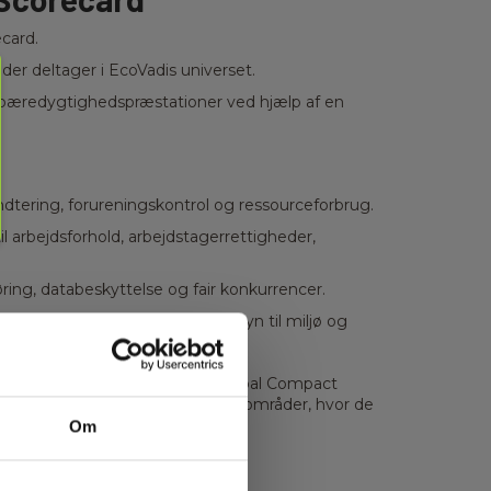
card.
er deltager i EcoVadis universet.
s bæredygtighedspræstationer ved hjælp af en
ndtering, forureningskontrol og ressourceforbrug.
l arbejdsforhold, arbejdstagerrettigheder,
ing, databeskyttelse og fair konkurrencer.
yre leverandører, især med hensyn til miljø og
tiative (GRI), United Nations Global Compact
jælper dem med at identificere områder, hvor de
Om