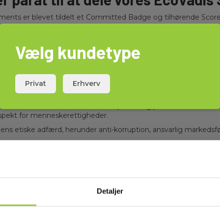
ments er blevet tildelt et Committed Badge og tilhørende Score
or nu nemt dele vores Scorecard med anmodende virksomheder d
 en global virksomhed, der leverer vurderinger af virksomheder
Vælg kundetype
metode.
Privat
Erhverv
edelse og -praksis, herunder emner som energiforbrug, affaldshå
område omfatter virksomhedens praksis og politikker relateret ti
spekt for menneskerettigheder.
s etiske adfærd, herunder anti-korruption, ansvarlig markedsfør
omhedens politikker og praksis i forbindelse med at vælge og st
ernationale standarder og rammer, herunder Global Reporting Ini
mheder et overblik over deres bæredygtighedspræstationer og h
Detaljer