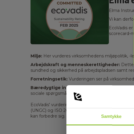
Elma Instru
Vi kan derf
EcoVadis er
scorecard-
Miljø:
Her vurderes virksomhedens miljøpolitik, -l
Arbejdskraft og menneskerettigheder:
Dette 
sundhed og sikkerhed på arbejdspladsen samt re
Forretningsetik:
Vurderingen ser på virksomheden
Bæredygtige indkøb:
Her fokuseres der på virks
sociale spørgsmål.
EcoVadis' vurderinger er baseret på en række int
(UNGC) og ISO 26000. Resultaterne giver virkso
kan forbedre sig.
Samtykke