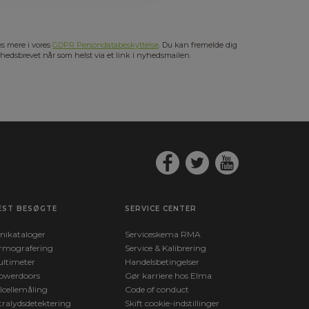
s mere i vores
GDPR Persondatabeskyttelse
. Du kan fremelde dig
hedsbrevet når som helst via et link i nyhedsmailen.
EST BESØGTE
SERVICE CENTER
nikataloger
Serviceskema RMA
rmografering
Service & Kalibrering
ltimeter
Handelsbetingelser
owerdoors
Gør karriere hos Elma
lcellemåling
Code of conduct
tralydsdetektering
Skift cookie-indstillinger