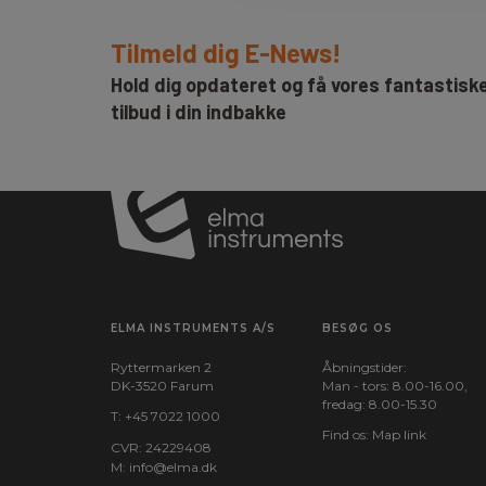
Tilmeld dig E-News!
Hold dig opdateret og få vores fantastisk
tilbud i din indbakke
ELMA INSTRUMENTS A/S
BESØG OS
Ryttermarken 2
Åbningstider:
DK-3520 Farum
Man - tors: 8.00-16.00,
fredag: 8.00-15.30
T:
+45 7022 1000
Find os:
Map link
CVR: 24229408
M:
info@elma.dk