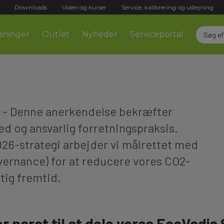
Downloads
Viden og kurser
Service, kalibrering og udlejning
sninger
Outlet
Nyheder
Serviceportal
t - Denne anerkendelse bekræfter
 og ansvarlig forretningspraksis.
26-strategi arbejder vi målrettet med
vernance) for at reducere vores CO2-
tig fremtid.
r parat til at dele vores EcoVadis