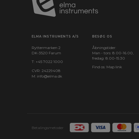
ELMA INSTRUMENTS A/S
BESØG OS
Ryttermarken 2
Åbningstider:
DK-3520 Farum
Man - tors: 8.00-16.00,
fredag: 8.00-15.30
T:
+45 7022 1000
Find os:
Map link
CVR: 24229408
M:
info@elma.dk
Betalingsmetoder