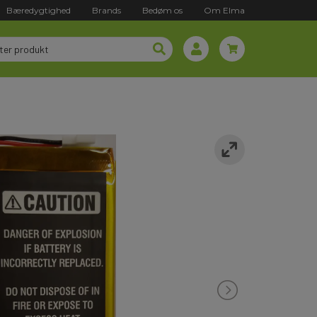
Bæredygtighed
Brands
Bedøm os
Om Elma