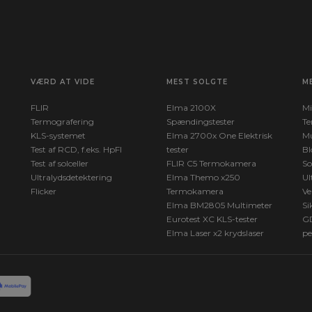
VÆRD AT VIDE
MEST SOLGTE
M
FLIR
Elma 2100X
Mi
Termografering
Spændingstester
Te
KLS-systemet
Elma 2700x One Elektrisk
Mu
Test af RCD, f.eks. HpFI
tester
Bl
Test af solceller
FLIR C5 Termokamera
So
Ultralydsdetektering
Elma Themo x250
Ul
Flicker
Termokamera
Ve
Elma BM2805 Multimeter
Si
Eurotest XC KLS-tester
G
Elma Laser x2 krydslaser
pe