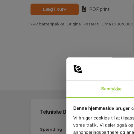
Læg i kurv
PDF print
7,4V batteripakke. Original. Passer til Elma 6700/6800
Samtykke
Denne hjemmeside bruger c
Tekniske Data
Vi bruger cookies til at tilpas
vores trafik. Vi deler også 
Spænding
7,4V
annonceringspartnere og anal