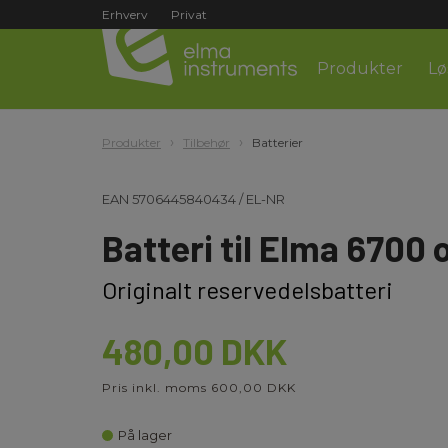
Erhverv
Privat
Produkter
Lø
Produkter
Tilbehør
Batterier
EAN
5706445840434
/
EL-NR
Batteri til Elma 6700
Originalt reservedelsbatteri
480,00 DKK
Pris inkl. moms 600,00 DKK
På lager