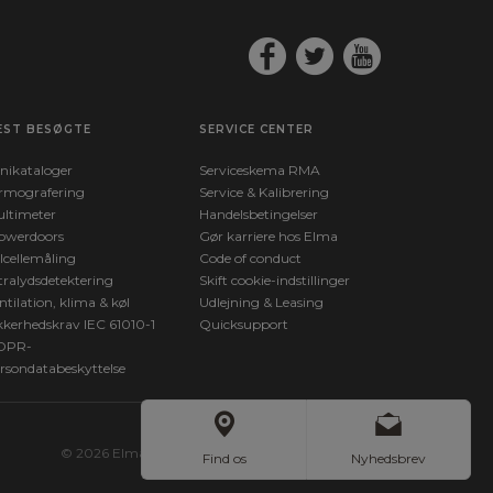
EST BESØGTE
SERVICE CENTER
nikataloger
Serviceskema RMA
rmografering
Service & Kalibrering
ltimeter
Handelsbetingelser
owerdoors
Gør karriere hos Elma
lcellemåling
Code of conduct
tralydsdetektering
Skift cookie-indstillinger
ntilation, klima & køl
Udlejning & Leasing
kkerhedskrav IEC 61010-1
Quicksupport
DPR-
rsondatabeskyttelse
© 2026 Elma Instruments. All Rights Reserved.
Find os
Nyhedsbrev