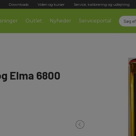
Downloads
Viden og kurser
Service, kalibrering og udlejning
sninger
Outlet
Nyheder
Serviceportal
 og Elma 6800