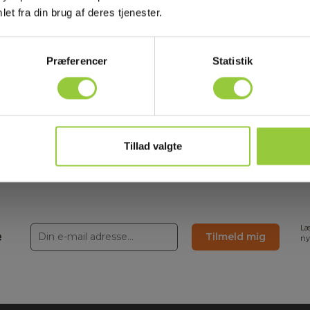
et fra din brug af deres tjenester.
Præferencer
Statistik
eligt)
Tillad valgte
Læ
e
Tilmeld mig
ny