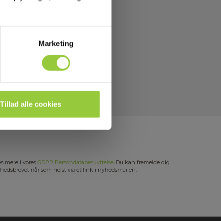
Marketing
Tillad alle cookies
s mere i vores
GDPR Persondatabeskyttelse
. Du kan fremelde dig
hedsbrevet når som helst via et link i nyhedsmailen.