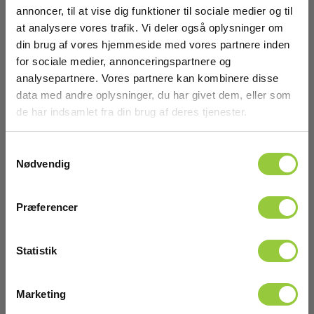
annoncer, til at vise dig funktioner til sociale medier og til
at analysere vores trafik. Vi deler også oplysninger om
din brug af vores hjemmeside med vores partnere inden
for sociale medier, annonceringspartnere og
analysepartnere. Vores partnere kan kombinere disse
data med andre oplysninger, du har givet dem, eller som
Batteri - 1,2V, HR06, AA, genopladeligt
de har indsamlet fra din brug af deres tjenester.
EAN 5706445570188
Samtykkevalg
EL-NR 6398952754
Nødvendig
På lager
98,00 DKK
Excl. moms
Præferencer
Læs mere
Læg i kurv
Statistik
Marketing