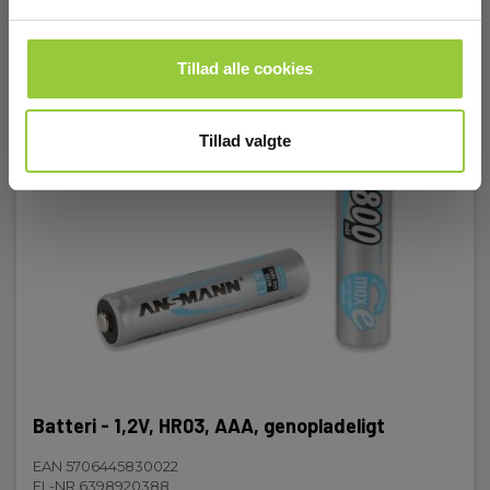
Tillad alle cookies
Tillad valgte
Batteri - 1,2V, HR03, AAA, genopladeligt
EAN 5706445830022
EL-NR 6398920388