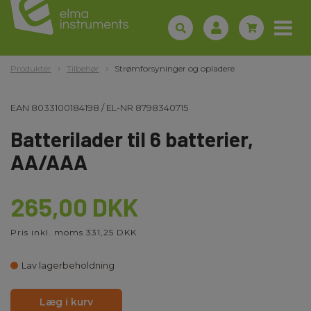
Produkter
Tilbehør
Strømforsyninger og opladere
EAN
8033100184198
/
EL-NR
8798340715
Batterilader til 6 batterier,
AA/AAA
265,00 DKK
Pris inkl. moms 331,25 DKK
Lav lagerbeholdning
Læg i kurv