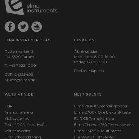
ELMA INSTRUMENTS A/S
BESØG OS
Ryttermarken 2
Åbningstider:
DK-3520 Farum
Man - tors: 8.00-16.00,
fredag: 8.00-15.30
T:
+45 7022 1000
Find os:
Map link
CVR: 24229408
M:
info@elma.dk
VÆRD AT VIDE
MEST SOLGTE
FLIR
Elma 2100X Spændingstester
Termografering
Elma 2700x One Elektrisk tester
KLS-systemet
FLIR C5 Termokamera
Test af RCD, f.eks. HpFI
Elma Themo x250 Termokamera
Test af solceller
Elma BM2805 Multimeter
Ultralydsdetektering
Eurotest XC KLS-tester