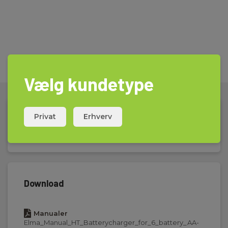
Vælg kundetype
Privat
Erhverv
Tekniske Data
Download
Manualer
Elma_Manual_HT_Batterycharger_for_6_battery_AA-