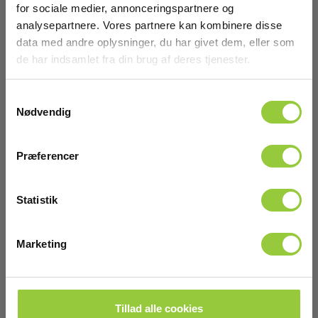
Dimensioner
for sociale medier, annonceringspartnere og
analysepartnere. Vores partnere kan kombinere disse
data med andre oplysninger, du har givet dem, eller som
belastning
de har indsamlet fra din brug af deres tjenester.
DC A område:
1mA…30A
Samtykkevalg
Nødvendig
Display :
LCD monocrom
Præferencer
Vis mere
DC Regulering:
0,1mA / 1mA (afhængig af område)
Statistik
Download
Kommunikation:
Andet
Marketing
Datasheet
DC mv Regulering:
Elma_Datasheet_Sefram_BK8500B__EN.pdf
1mV / 10 mV (afhængig af område)
Tillad alle cookies