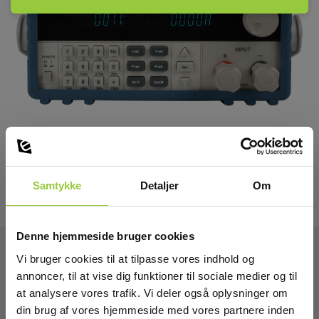
Download en brochure med beskrivelse og alle tekniske data
på www.elma.dk .
Elma Instruments A/S leverer elektroniske belastninger i
området 150…5000W. Hvis ikke du finder en model her på siden,
der passer til din opgave - så ring og spørg os…
Samtykke
Detaljer
Om
Denne hjemmeside bruger cookies
Vi bruger cookies til at tilpasse vores indhold og
Tekniske Data:
annoncer, til at vise dig funktioner til sociale medier og til
at analysere vores trafik. Vi deler også oplysninger om
din brug af vores hjemmeside med vores partnere inden