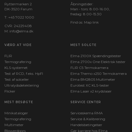
Ryttermarken 2
Åbningstider:
DK-3520 Farum
Man - tors: 8.00-16.00,
Effekt (W max) :
fredag: 8.00-15.30
T:
+45 7022 1000
300
Find os:
Map link
CVR: 24229408
M:
info@elma.dk
Spænding (VDC max) :
150
VÆRD AT VIDE
MEST SOLGTE
Strøm (A max) :
FLIR
Elma 2100X Spændingstester
30
Termografering
Elma 2700x One Elektrisk tester
KLS-systemet
FLIR C5 Termokamera
Test af RCD, f.eks. HpFI
Elma Themo x250 Termokamera
Modstand (Ω min):
Test af solceller
Elma BM2805 Multimeter
0,05
Ultralydsdetektering
Eurotest XC KLS-tester
Flicker
Elma Laser x2 krydslaser
Modstand (Ω max) :
7500
MEST BESØGTE
SERVICE CENTER
Minikataloger
Serviceskema RMA
Vægt (kg):
Termografering
Service & Kalibrering
4,7
Multimeter
Handelsbetingelser
Blowerdoors
Gør karriere hos Elma