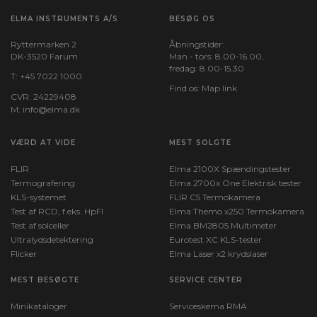
ELMA INSTRUMENTS A/S
Udgangsstrøm max. (A):
BESØG OS
12
Ryttermarken 2
Åbningstider:
DK-3520 Farum
Man - tors: 8.00-16.00,
Udgangseffekt max. (VA):
fredag: 8.00-15.30
T:
+45 7022 1000
1500
Find os:
Map link
CVR: 24229408
M:
info@elma.dk
Vægt (kg):
52
VÆRD AT VIDE
MEST SOLGTE
Dimensioner HxBxD (mm):
FLIR
Elma 2100X Spændingstester
132x439x536
Termografering
Elma 2700x One Elektrisk tester
KLS-systemet
FLIR C5 Termokamera
Test af RCD, f.eks. HpFI
Elma Themo x250 Termokamera
Test af solceller
Elma BM2805 Multimeter
Ultralydsdetektering
Eurotest XC KLS-tester
Flicker
Elma Laser x2 krydslaser
MEST BESØGTE
SERVICE CENTER
Minikataloger
Serviceskema RMA