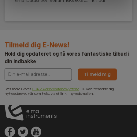
Elma_Datasheet_Sefram_BK9805AC__EN.pdf
439x131,4x535,7mm
Forsyningsspænding:
220V AC ±10%, 47-63Hz
Max. effekt:
Tilmeld dig E-News!
1500VA
Hold dig opdateret og få vores fantastiske tilbud i
din indbakke
Nettovægt:
52kg
Tilmeld mig
Udgangsspænding:
0…300VAC
Læs mere i vores
GDPR Persondatabeskyttelse
. Du kan fremelde dig
nyhedsbrevet når som helst via et link i nyhedsmailen.
Udgang (AC / DC):
AC
Udgangsspænding max. (V):
300