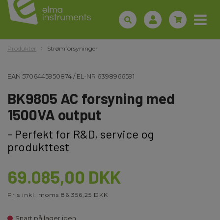
Produkter
Strømforsyninger
EAN
5706445950874
/
EL-NR
6398966591
BK9805 AC forsyning med
1500VA output
- Perfekt for R&D, service og
produkttest
69.085,00 DKK
Pris inkl. moms 86.356,25 DKK
Snart på lager igen