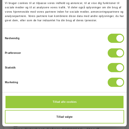
Vi bruger cookies til at tilpasse vores indhold og annoncer, til at vise dig funktioner til
sociale medier og til at analysere vores trafik. Vi deler også oplysninger om din brug af
vores hjemmeside med vores partnere inden for sociale medier, annonceringspartnere og
Dimensioner
analysepartnere. Vores partnere kan kombinere disse data med andre oplysninger, du har
givet dem, eller som de har indsamlet fra din brug af deres tjenester.
Strømforsyninger
Samtykkevalg
Nødvendig
Display :
Digital
Præferencer
Kommunikation:
Statistik
USB
Vis mere
Marketing
Software inkluderet :
Ja
Tillad alle cookies
Download
Crest faktor:
≥4
Tillad valgte
Datasheet
Dimensioner: