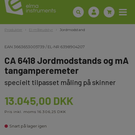
Produkter
El måleudstyr
Jordmodstand
EAN
3663653005739
/
EL-NR
6398904207
CA 6418 Jordmodstands og mA
tangamperemeter
specielt tilpasset måling på skinner
13.045,00 DKK
Pris inkl. moms 16.306,25 DKK
Snart på lager igen