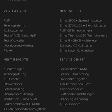
VÆRD AT VIDE
MEST SOLGTE
FLIR
Elma 2100X Spændingstester
Termografering
Elma 2700x One Elektrisk tester
KLS-systemet
FLIR C5 Termokamera
Test af RCD, f.eks. HpFI
Elma Themo x250 Termokamera
Test af solceller
Elma BM2805 Multimeter
Ultralydsdetektering
Eurotest XC KLS-tester
Flicker
Elma Laser x2 krydslaser
MEST BESØGTE
SERVICE CENTER
Minikataloger
Serviceskema RMA
Termografering
Service & Kalibrering
Multimeter
Handelsbetingelser
Blowerdoors
Gør karriere hos Elma
Solcellemåling
Code of conduct
Ultralydsdetektering
Skift cookie-indstillinger
Ventilation, klima & køl
Udlejning & Leasing
Sikkerhedskrav IEC 61010-1
Quicksupport
GDPR-persondatabeskyttelse