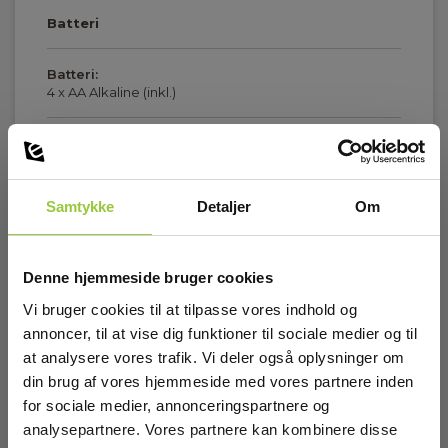
Batteri
Batteri:
4 x AA Alkaline (inkl.)
Dimensioner
Samtykke
Detaljer
Om
Jordmodstand
Vis mere
Display :
Denne hjemmeside bruger cookies
Monocrom OLED
Vi bruger cookies til at tilpasse vores indhold og
annoncer, til at vise dig funktioner til sociale medier og til
Kapslingsklasse (IP):
Download
at analysere vores trafik. Vi deler også oplysninger om
40
din brug af vores hjemmeside med vores partnere inden
for sociale medier, annonceringspartnere og
Datasheet
Alarm:
Elma_Datasheet_CA_CA6418__EN.pdf
analysepartnere. Vores partnere kan kombinere disse
Programmerbar for Z og A