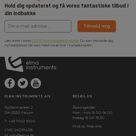
Hold dig opdateret og få vores fantastiske tilbud i
Batteri:
din indbakke
4 stk, AA, Inkl.
Tilmeld mig
Læs mere i vores
GDPR Persondatabeskyttelse
. Du kan fremelde dig
nyhedsbrevet når som helst via et link i nyhedsmailen.
ELMA INSTRUMENTS A/S
BESØG OS
Ryttermarken 2
Åbningstider:
DK-3520 Farum
Man - tors: 8.00-16.00,
fredag: 8.00-15.30
T:
+45 7022 1000
Find os:
Map link
CVR: 24229408
M:
info@elma.dk