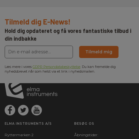
Tilmeld dig E-News!
Hold dig opdateret og få vores fantastiske tilbud i
din indbakke
Tilmeld mig
Læs mere i vores
GDPR Persondatabeskyttelse
. Du kan fremelde dig
nyhedsbrevet når som helst via et link i nyhedsmailen.
ELMA INSTRUMENTS A/S
BESØG OS
Ryttermarken 2
Åbningstider: