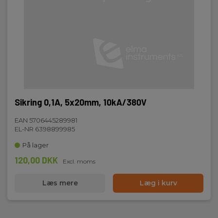
Sikring 0,1A, 5x20mm, 10kA/380V
EAN 5706445289981
EL-NR 6398899985
På lager
120,00 DKK
Excl. moms
Læs mere
Læg i kurv