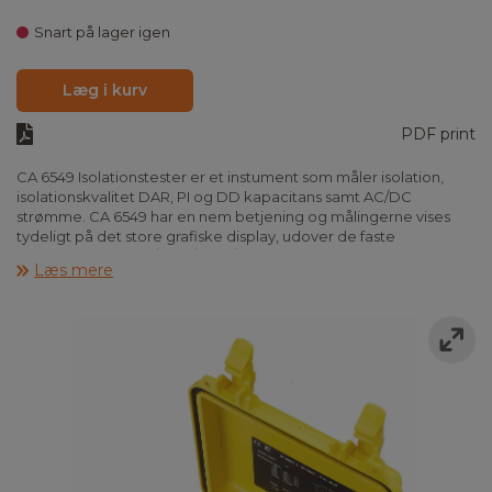
Snart på lager igen
Læg i kurv
PDF print
CA 6549 Isolationstester er et instument som måler isolation,
isolationskvalitet DAR, PI og DD kapacitans samt AC/DC
strømme. CA 6549 har en nem betjening og målingerne vises
tydeligt på det store grafiske display, udover de faste
testspæninger 500/1000/2500/5000V, kan CA 6549 frit
Læs mere
programmeres fra 41-5100V, ligeledes kan PI brugerdefineres fra
30 sek. til 59 min. CA 6549 aflader automatisk måleobjektet efter
endt måling.
Med CA 6549 kan man foretage step-test med 5 ramper, både
rampe op og rampe ned. CA 6549 har en hukommelse, til at
gemme op til 1500 målinger til senere brug.
CA 6549 måler og regner bl.a automatisk polarisationsindex (PI),
DAR samt DD, på isoleringen for maskinerer for kontrol af
ledningers kondition. CA 6549 har programmerbar alarmer samt