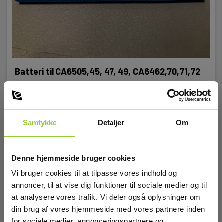
Batteri
Batteri:
1 NiMH (inkl.)
Batteri til CA6505,45, 47, 49, CA6462,70,71,72
EAN 3760171416181
Kapslingsklasse
EL-NR 6398904032
Snart på lager igen
IP-klasse:
Samtykke
Detaljer
Om
IP53
2.395,00 DKK
Excl. moms
Læs mere
Læg i kurv
Denne hjemmeside bruger cookies
Dimensioner
Vi bruger cookies til at tilpasse vores indhold og
annoncer, til at vise dig funktioner til sociale medier og til
H x B x D:
250 mm x 270 mm x 180 mm
at analysere vores trafik. Vi deler også oplysninger om
din brug af vores hjemmeside med vores partnere inden
for sociale medier, annonceringspartnere og