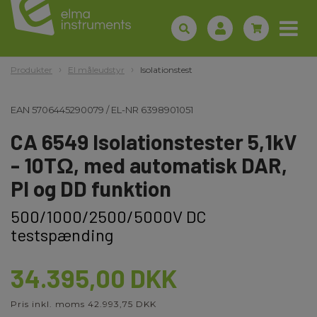
Produkter
El måleudstyr
Isolationstest
EAN
5706445290079
/
EL-NR
6398901051
CA 6549 Isolationstester 5,1kV
- 10TΩ, med automatisk DAR,
PI og DD funktion
500/1000/2500/5000V DC
testspænding
34.395,00 DKK
Pris inkl. moms 42.993,75 DKK