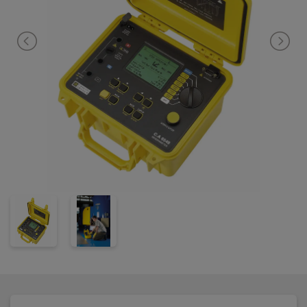
programmerbar test varighed i op til 59 min. CA 6549 har smooth
funktion for ustabile målinger.
Med den medfølgende software "Dataview", kan instrumentet
fjernstyres samt data kan overføres til PC for dokumentation.
CA 6549 leveres komplet i taske til 2xm ekstra
højspændingsisoleret testledninger(rød/blå) 1 sort ekstra
højspændingsisoleret ledning, 1 blå ekstra højspændingsisoleret
ledning 0,35m, 3 krokodillenæb, Dataview software, PC kabel, 1x
1,8m 230 forsyningskabel samt manual. Instrumentet opfylder
IEC 61010-1 KAT III 1000V.