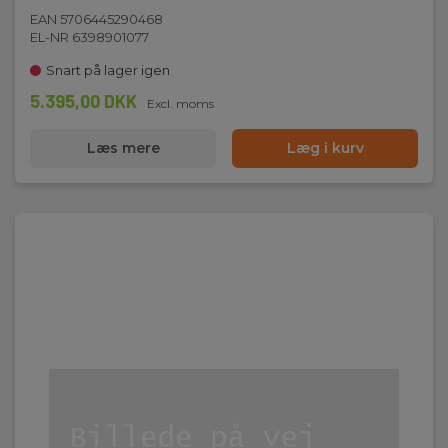
EAN 5706445290468
EL-NR 6398901077
Snart på lager igen
5.395,00 DKK
Excl. moms
Læs mere
Læg i kurv