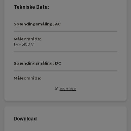
Tekniske Data:
Spændingsmåling, AC
Måleområde:
1 V - 5100 V
Spændingsmåling, DC
Måleområde:
1 V - 5100 V
Vis mere
Isolationsmodstandsmåling
Måleområde:
Download
10 kΩ - 10000 GΩ