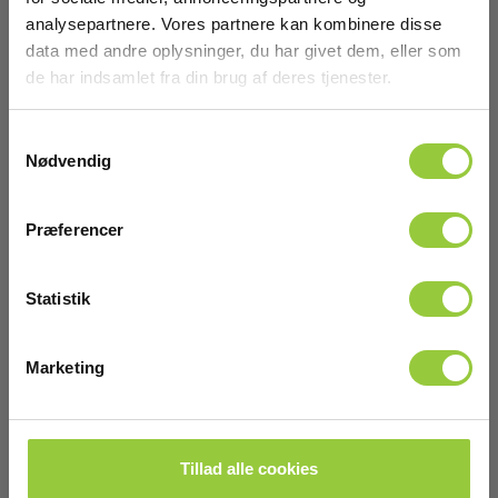
Vægt
analysepartnere. Vores partnere kan kombinere disse
data med andre oplysninger, du har givet dem, eller som
Nettovægt:
de har indsamlet fra din brug af deres tjenester.
4.3 kg
Samtykkevalg
Nødvendig
Præferencer
Statistik
Marketing
HV ledningssæt 2x3m op til 5000V, CA 6505,
6545, 6547, 6549
Tillad alle cookies
EAN 3663653000727