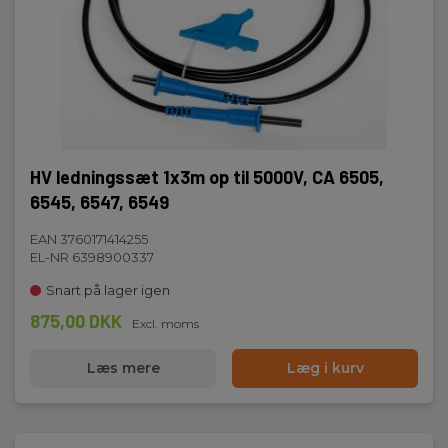
HV ledningssæt 1x3m op til 5000V, CA 6505,
6545, 6547, 6549
EAN 3760171414255
EL-NR 6398900337
Snart på lager igen
875,00 DKK
Excl. moms
Læs mere
Læg i kurv