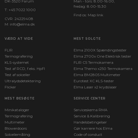
DK-3520 Farum
Man - tors: 8.00-16.00,
fredag: 8.00-15.30
T:
+45 7022 1000
Find os:
Map link
CVR: 24229408
M:
info@elma.dk
VÆRD AT VIDE
MEST SOLGTE
FLIR
Elma 2100X Spændingstester
Termografering
Elma 2700x One Elektrisk tester
KLS-systemet
FLIR C5 Termokamera
Test af RCD, f.eks. HpFI
Elma Themo x250 Termokamera
Test af solceller
Elma BM2805 Multimeter
Ultralydsdetektering
Eurotest XC KLS-tester
Flicker
Elma Laser x2 krydslaser
MEST BESØGTE
SERVICE CENTER
Minikataloger
Serviceskema RMA
Termografering
Service & Kalibrering
Multimeter
Handelsbetingelser
Blowerdoors
Gør karriere hos Elma
Solcellemåling
Code of conduct