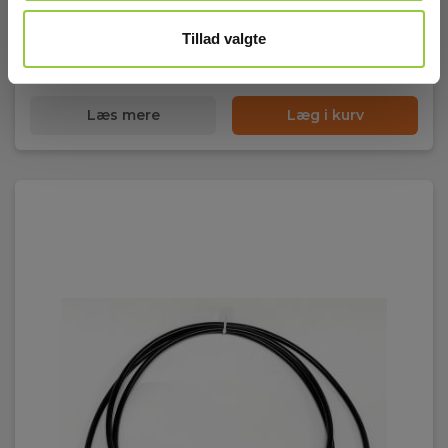
EL-NR 6398900311
Snart på lager igen
Tillad valgte
1.645,00 DKK
Excl. moms
Læs mere
Læg i kurv