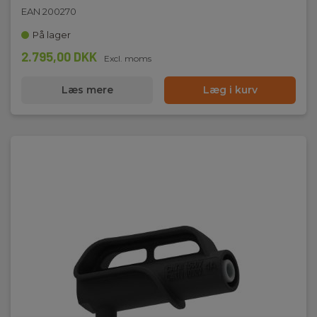
UN38.3
EAN 200270
LiIon_UN38.3.PDF
På lager
2.795,00 DKK
Excl. moms
Læs mere
Læg i kurv