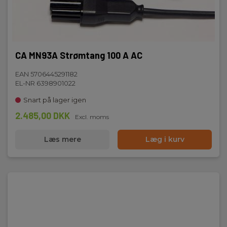
CA MN93A Strømtang 100 A AC
EAN 5706445291182
EL-NR 6398901022
Snart på lager igen
2.485,00 DKK
Excl. moms
Læs mere
Læg i kurv