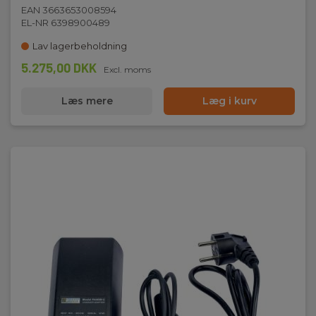
EAN 3663653008594
EL-NR 6398900489
Lav lagerbeholdning
5.275,00 DKK
Excl. moms
Læs mere
Læg i kurv