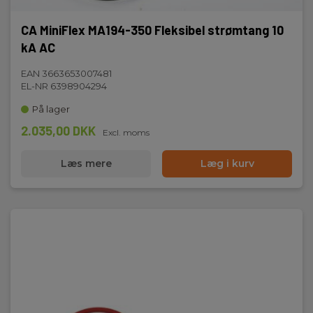
CA MiniFlex MA194-350 Fleksibel strømtang 10
kA AC
EAN 3663653007481
EL-NR 6398904294
På lager
2.035,00 DKK
Excl. moms
Læs mere
Læg i kurv