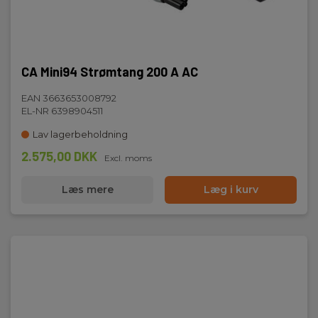
CA Mini94 Strømtang 200 A AC
EAN 3663653008792
EL-NR 6398904511
Lav lagerbeholdning
2.575,00 DKK
Excl. moms
Læs mere
Læg i kurv