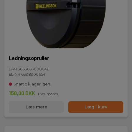
Ledningsopruller
EAN 3663653000048
EL-NR 6398900654
Snart på lager igen
150,00 DKK
Excl. moms
Læs mere
Læg i kurv