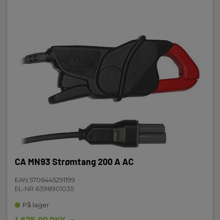
CA MN93 Strømtang 200 A AC
EAN 5706445291199
EL-NR 6398901035
På lager