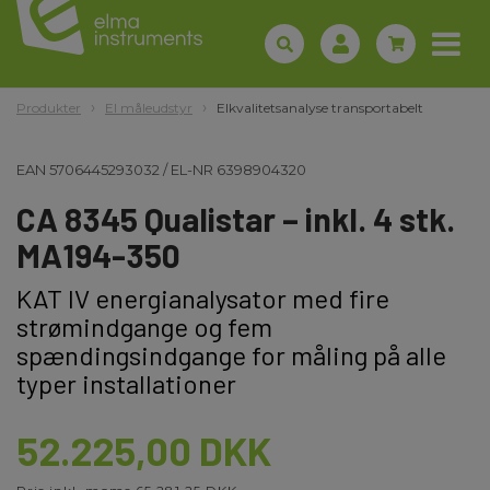
Produkter
El måleudstyr
Elkvalitetsanalyse transportabelt
EAN
5706445293032
/
EL-NR
6398904320
CA 8345 Qualistar – inkl. 4 stk.
MA194-350
KAT IV energianalysator med fire
strømindgange og fem
spændingsindgange for måling på alle
typer installationer
52.225,00 DKK