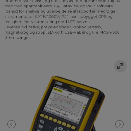
ethernet, Wi-Fi, VNC, og data i JSON-format kan endda tilgås
med tredjepartssoftware. CA DataView og PAT3 software
(dansk) for analyse og udarbejdelse af rapporter medfølger.
Instrumentet er KAT IV 1000V, IP54, har indbygget GPS og
mulighed for synkronisering med NTP-server.
Leveres inkl. taske, prøveledninger, krokodillenæb,
magnetkrog og strop, SD-kort, USB-kabel og fire MA194-350
strømtænger.