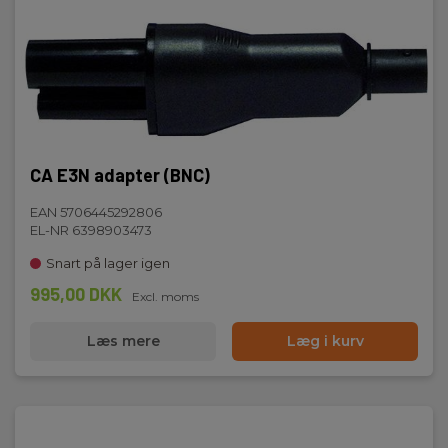
CA E3N adapter (BNC)
EAN 5706445292806
EL-NR 6398903473
Snart på lager igen
995,00 DKK
Excl. moms
Læs mere
Læg i kurv