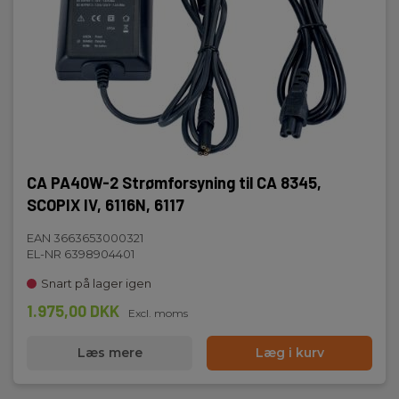
CA PA40W-2 Strømforsyning til CA 8345,
SCOPIX IV, 6116N, 6117
EAN 3663653000321
EL-NR 6398904401
Snart på lager igen
1.975,00 DKK
Excl. moms
Læs mere
Læg i kurv