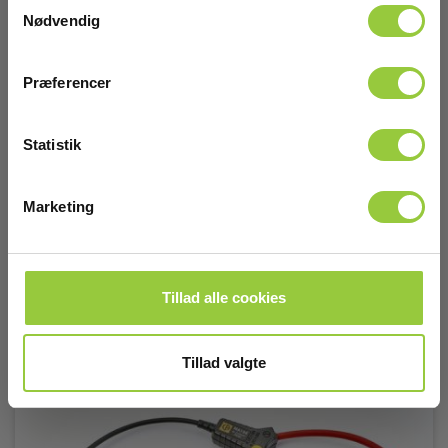
Samtykkevalg
CA E94 Strømtang 100 A AC/DC
Nødvendig
EAN 3663653008297
EL-NR 6398904508
Præferencer
Snart på lager igen
2.755,00 DKK
Excl. moms
Statistik
Læs mere
Læg i kurv
Marketing
Tillad alle cookies
Tillad valgte