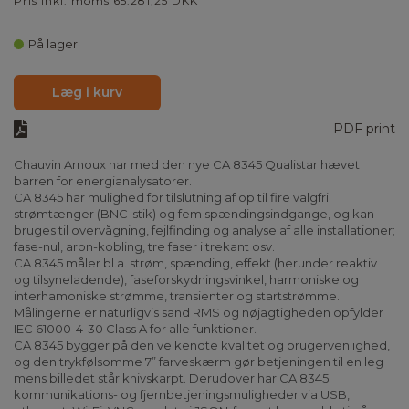
Pris inkl. moms 65.281,25 DKK
På lager
Læg i kurv
PDF print
Chauvin Arnoux har med den nye CA 8345 Qualistar hævet
barren for energianalysatorer.
CA 8345 har mulighed for tilslutning af op til fire valgfri
strømtænger (BNC-stik) og fem spændingsindgange, og kan
bruges til overvågning, fejlfinding og analyse af alle installationer;
fase-nul, aron-kobling, tre faser i trekant osv.
CA 8345 måler bl.a. strøm, spænding, effekt (herunder reaktiv
og tilsyneladende), faseforskydningsvinkel, harmoniske og
interhamoniske strømme, transienter og startstrømme.
Målingerne er naturligvis sand RMS og nøjagtigheden opfylder
IEC 61000-4-30 Class A for alle funktioner.
CA 8345 bygger på den velkendte kvalitet og brugervenlighed,
og den trykfølsomme 7” farveskærm gør betjeningen til en leg
mens billedet står knivskarpt. Derudover har CA 8345
kommunikations- og fjernbetjeningsmuligheder via USB,