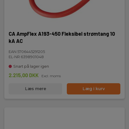
CA AmpFlex A193-450 Fleksibel strømtang 10
kA AC
EAN 5706445291205
EL-NR 6398901048
Snart på lager igen
2.215,00 DKK
Excl. moms
Læs mere
Læg i kurv