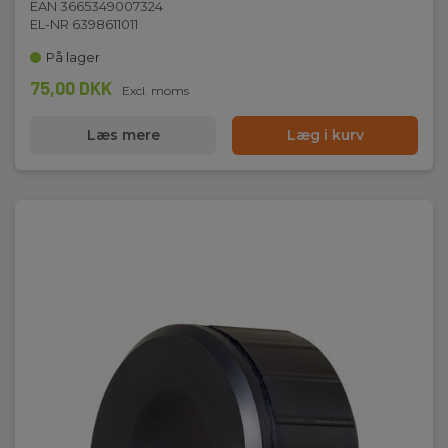
EAN 3665349007324
EL-NR 6398611011
På lager
75,00 DKK
Excl. moms
Læs mere
Læg i kurv