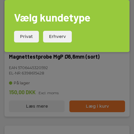
Vælg kundetype
Privat
Erhverv
Magnettestprobe MgP Ø6,6mm (sort)
EAN 5706445320592
EL-NR 6398615428
På lager
150,00 DKK
Excl. moms
Læs mere
Læg i kurv