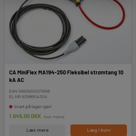
CA MiniFlex MA194-250 Fleksibel strømtang 10
kA AC
EAN 3663653007498
EL-NR 6398904304
Snart på lager igen
1.945,00 DKK
Excl. moms
Læs mere
Læg i kurv