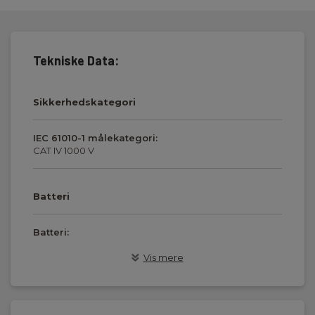
Tekniske Data:
Sikkerhedskategori
IEC 61010-1 målekategori:
CAT IV 1000 V
Batteri
Batteri:
1 Li-ion (inkl.)
Vis mere
Dimensioner