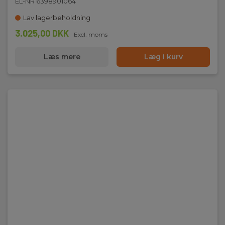
EL-NR 6398901064
Lav lagerbeholdning
3.025,00 DKK
Excl. moms
Læs mere
Læg i kurv