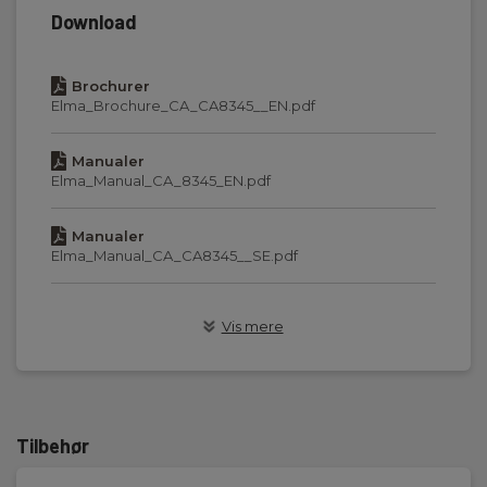
Download
transportabelt
Brochurer
Display :
Elma_Brochure_CA_CA8345__EN.pdf
Ja
Manualer
Hukommelse:
Elma_Manual_CA_8345_EN.pdf
Ja
Manualer
Kapslingsklasse (IP):
Elma_Manual_CA_CA8345__SE.pdf
54
Manualer
Kommunikation:
Vis mere
Elma_Manual_CA_CA8345_Quick_Guide_SE_EN_Mulitilangau
WiFi,USB,Ethernet
MSDS Datablad
Software inkluderet :
3760171418567_Elma_MSDS.PDF
Windows
Tilbehør
MSDS Datablad
Strømtænger:
LiIon_MSDS.PDF
4