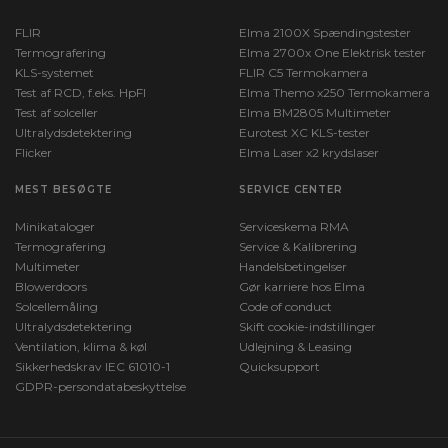
FLIR
Elma 2100X Spændingstester
Termografering
Elma 2700x One Elektrisk tester
KLS-systemet
FLIR C5 Termokamera
Test af RCD, f.eks. HpFI
Elma Themo x250 Termokamera
Test af solceller
Elma BM2805 Multimeter
Ultralydsdetektering
Eurotest XC KLS-tester
Flicker
Elma Laser x2 krydslaser
MEST BESØGTE
SERVICE CENTER
Minikataloger
Serviceskema RMA
Termografering
Service & Kalibrering
Multimeter
Handelsbetingelser
Blowerdoors
Gør karriere hos Elma
Solcellemåling
Code of conduct
Ultralydsdetektering
Skift cookie-indstillinger
Ventilation, klima & køl
Udlejning & Leasing
Sikkerhedskrav IEC 61010-1
Quicksupport
GDPR-persondatabeskyttelse