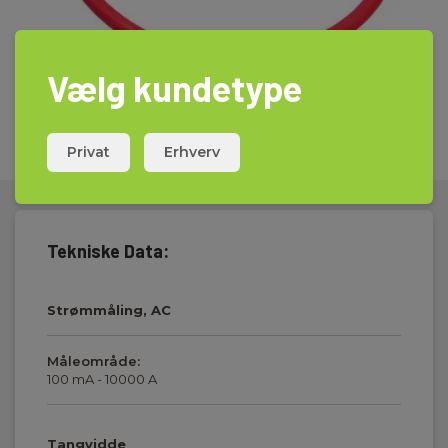
Vælg kundetype
Privat
Erhverv
Tekniske Data:
Strømmåling, AC
Måleområde:
100 mA - 10000 A
Tangvidde