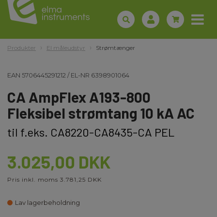
Produkter
El måleudstyr
Strømtænger
EAN
5706445291212
/
EL-NR
6398901064
CA AmpFlex A193-800
Fleksibel strømtang 10 kA AC
til f.eks. CA8220-CA8435-CA PEL
3.025,00 DKK
Pris inkl. moms 3.781,25 DKK
Lav lagerbeholdning