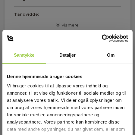
Tangvidde:
190 mm
Vis mere
Strømtangsegenskaber
Tilslutningsstik:
Samtykke
Detaljer
Om
Download
PQA-stik
Manualer
Ledningslængde:
Denne hjemmeside bruger cookies
Elma_Manual_CA_AmpFLEX_A193_BK_800mm_for_CA8220-
3 m
8435-CA__EN_MultiLanguage.pdf
Vi bruger cookies til at tilpasse vores indhold og
annoncer, til at vise dig funktioner til sociale medier og til
Manualer
at analysere vores trafik. Vi deler også oplysninger om
Standarder og normer
Elma_Manual_CA_Current_Sensors.pdf
din brug af vores hjemmeside med vores partnere inden
for sociale medier, annonceringspartnere og
Instrumentegenskaber:
IEC/EN 60529,IEC/EN 61010-2-030,IEC/EN 61010-2-032
analysepartnere. Vores partnere kan kombinere disse
data med andre oplysninger, du har givet dem, eller som