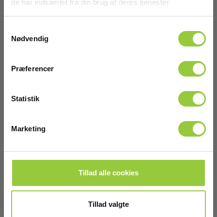
de har indsamlet fra din brug af deres tjenester.
Sikkerhedskategori
Tilbehør
Samtykkevalg
IEC 61010-1 målekategori:
Nødvendig
CAT III 1000 V,CAT IV 600 V
Præferencer
Kapslingsklasse
Statistik
IP-klasse:
IP50
Marketing
Dimensioner
H x B x D:
Tillad alle cookies
280 mm x 265 mm x 25 mm
Vægt
Tillad valgte