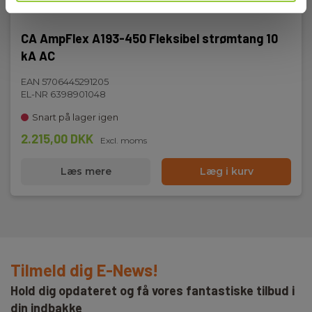
Nettovægt:
220 g
CA AmpFlex A193-450 Fleksibel strømtang 10
kA AC
EAN 5706445291205
EL-NR 6398901048
Snart på lager igen
2.215,00 DKK
Excl. moms
Læs mere
Læg i kurv
Tilmeld dig E-News!
Hold dig opdateret og få vores fantastiske tilbud i
din indbakke