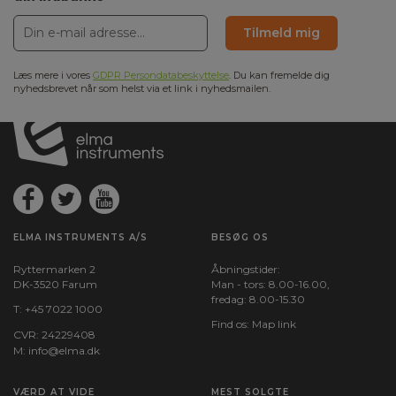
Tilmeld mig
Læs mere i vores
GDPR Persondatabeskyttelse
. Du kan fremelde dig
nyhedsbrevet når som helst via et link i nyhedsmailen.
ELMA INSTRUMENTS A/S
BESØG OS
Ryttermarken 2
Åbningstider:
DK-3520 Farum
Man - tors: 8.00-16.00,
fredag: 8.00-15.30
T:
+45 7022 1000
Find os:
Map link
CVR: 24229408
M:
info@elma.dk
VÆRD AT VIDE
MEST SOLGTE