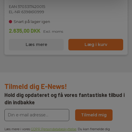
216 mm x 111 mm x 45 mm
EAN 5703317420015
EL-NR 6398610999
Snart på lager igen
Vægt
2.635,00 DKK
Excl. moms
Nettovægt:
550 g
Læs mere
Læg i kurv
Tilmeld dig E-News!
Hold dig opdateret og få vores fantastiske tilbud i
din indbakke
Tilmeld mig
Læs mere i vores
GDPR Persondatabeskyttelse
. Du kan fremelde dig