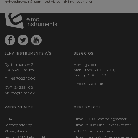
nyhedsbrevet når som helst via et link i nyhedsmailen.
ELMA INSTRUMENTS A/S
BESØG OS
Ryttermarken 2
Åbningstider:
DK-3520 Farum
Man - tors: 8.00-16.00,
fredag: 8.00-15.30
T:
+45 7022 1000
Find os:
Map link
CVR: 24229408
M:
info@elma.dk
VÆRD AT VIDE
MEST SOLGTE
FLIR
Elma 2100X Spændingstester
Termografering
Elma 2700x One Elektrisk tester
KLS-systemet
FLIR C5 Termokamera
Test af RCD, f.eks. HpFI
Elma Themo x250 Termokamera