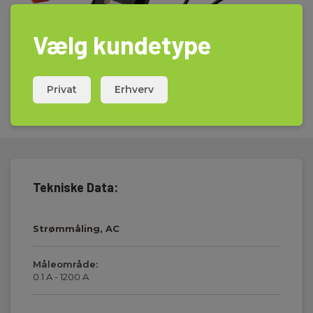
Vælg kundetype
Privat
Erhverv
Tekniske Data:
Strømmåling, AC
Måleområde:
0.1 A - 1200 A