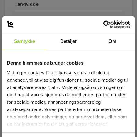
Tangvidde
Tangvidde:
53 mm
Vis mere
Samtykke
Detaljer
Om
Strømtangsegenskaber
Udgangssignal:
Download
Denne hjemmeside bruger cookies
1 mA/A
Vi bruger cookies til at tilpasse vores indhold og
annoncer, til at vise dig funktioner til sociale medier og til
Datasheet
Tilslutningsstik:
Elma_Datasheet_CA_CAC103__EN.pdf
at analysere vores trafik. Vi deler også oplysninger om
Ø4 bananstik
din brug af vores hjemmeside med vores partnere inden
for sociale medier, annonceringspartnere og
Ledningslængde:
2 m
analysepartnere. Vores partnere kan kombinere disse
data med andre oplysninger, du har givet dem, eller som
de har indsamlet fra din brug af deres tjenester.
Tilbehør
Standarder og normer