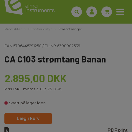
Produkter
El måleudstyr
Strømtænger
EAN
5706445291250
/
EL-NR
6398902539
CA C103 strømtang Banan
2.895,00 DKK
Pris inkl. moms 3.618,75 DKK
Snart på lager igen
Læg i kurv
PDF print