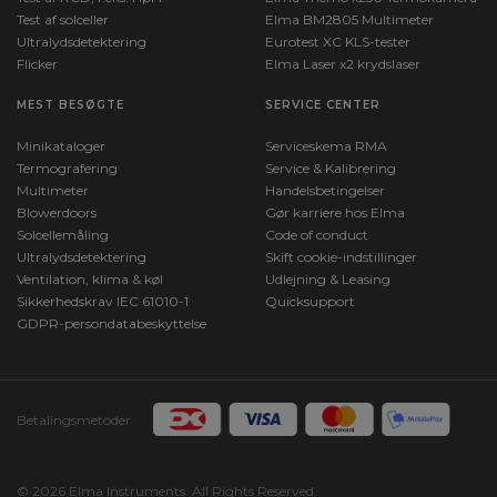
Test af solceller
Elma BM2805 Multimeter
Ultralydsdetektering
Eurotest XC KLS-tester
Flicker
Elma Laser x2 krydslaser
MEST BESØGTE
SERVICE CENTER
Minikataloger
Serviceskema RMA
Termografering
Service & Kalibrering
Multimeter
Handelsbetingelser
Blowerdoors
Gør karriere hos Elma
Solcellemåling
Code of conduct
Ultralydsdetektering
Skift cookie-indstillinger
Ventilation, klima & køl
Udlejning & Leasing
Sikkerhedskrav IEC 61010-1
Quicksupport
GDPR-persondatabeskyttelse
Betalingsmetoder
© 2026 Elma Instruments. All Rights Reserved.