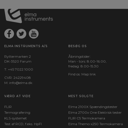
ELMA INSTRUMENTS A/S
BESØG OS
Ryttermarken 2
Åbningstider:
DK-3520 Farum
Man - tors: 8.00-16.00,
fredag: 8.00-15.30
T:
+45 7022 1000
Find os:
Map link
CVR: 24229408
M:
info@elma.dk
VÆRD AT VIDE
MEST SOLGTE
FLIR
Elma 2100X Spændingstester
Termografering
Elma 2700x One Elektrisk tester
KLS-systemet
FLIR C5 Termokamera
Test af RCD, f.eks. HpFI
Elma Themo x250 Termokamera