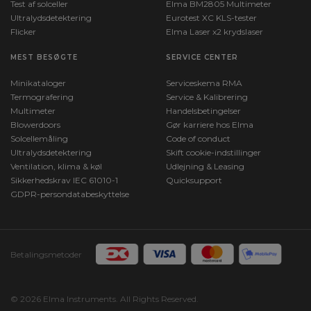
Test af solceller
Elma BM2805 Multimeter
Ultralydsdetektering
Eurotest XC KLS-tester
Flicker
Elma Laser x2 krydslaser
MEST BESØGTE
SERVICE CENTER
Minikataloger
Serviceskema RMA
Termografering
Service & Kalibrering
Multimeter
Handelsbetingelser
Blowerdoors
Gør karriere hos Elma
Solcellemåling
Code of conduct
Ultralydsdetektering
Skift cookie-indstillinger
Ventilation, klima & køl
Udlejning & Leasing
Sikkerhedskrav IEC 61010-1
Quicksupport
GDPR-persondatabeskyttelse
Betalingsmetoder
© 2026 Elma Instruments. All Rights Reserved.