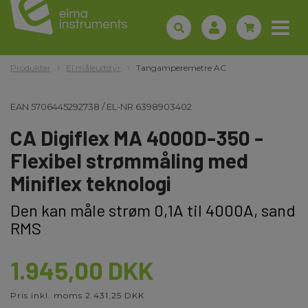
Produkter
El måleudstyr
Tangamperemetre AC
EAN
5706445292738
/
EL-NR
6398903402
CA Digiflex MA 4000D-350 -
Flexibel strømmåling med
Miniflex teknologi
Den kan måle strøm 0,1A til 4000A, sand
RMS
1.945,00 DKK
Pris inkl. moms 2.431,25 DKK