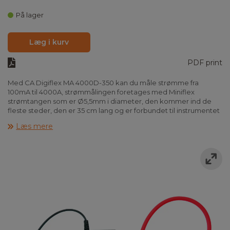
På lager
Læg i kurv
PDF print
Med CA Digiflex MA 4000D-350 kan du måle strømme fra
100mA til 4000A, strømmålingen foretages med Miniflex
strømtangen som er Ø5,5mm i diameter, den kommer ind de
fleste steder, den er 35 cm lang og er forbundet til instrumentet
med en 80 cm lang forbindelsesledning. Som tilbehør kan
Læs mere
tilkøbes en magnet, som bruges når instrumentet skal hænge
på en tavlefront.
CA Digiflex MA 400D-350, Ø100 opfylder EN 61010-1 KAT IV 600V
og leveres komplet i blister pakning med 2 LR03 batterier samt
manual.