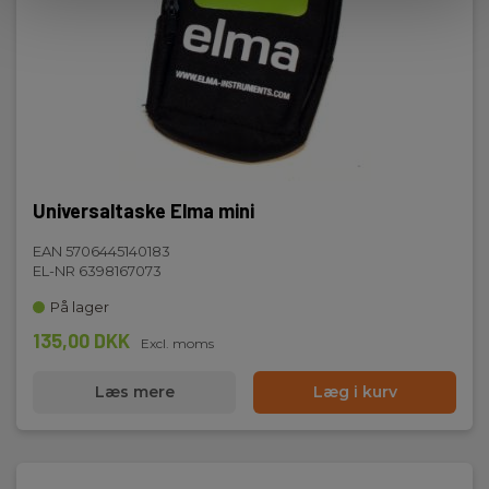
Universaltaske Elma mini
EAN 5706445140183
EL-NR 6398167073
På lager
135,00 DKK
Excl. moms
Læs mere
Læg i kurv