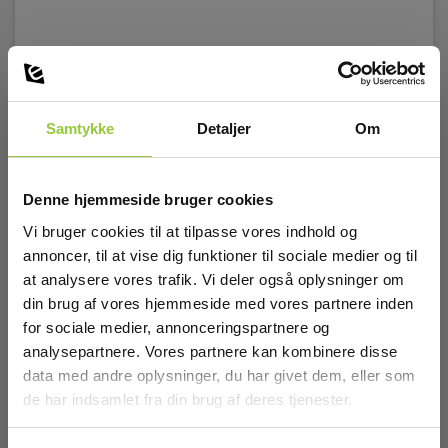
Batteri
Batteri:
Samtykke
2 x AAA Alkaline (inkl.)
Detaljer
Om
Dimensioner
Denne hjemmeside bruger cookies
Vi bruger cookies til at tilpasse vores indhold og
H x B x D:
annoncer, til at vise dig funktioner til sociale medier og til
100 mm x 60 mm x 20 mm
at analysere vores trafik. Vi deler også oplysninger om
din brug af vores hjemmeside med vores partnere inden
for sociale medier, annonceringspartnere og
Vægt
analysepartnere. Vores partnere kan kombinere disse
data med andre oplysninger, du har givet dem, eller som
Nettovægt:
130 g
de har indsamlet fra din brug af deres tjenester.
CA Multifix Magnet