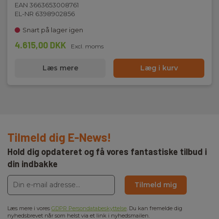
EAN 3663653008761
EL-NR 6398902856
Snart på lager igen
4.615,00 DKK
Excl. moms
Læs mere
Læg i kurv
Tilmeld dig E-News!
Hold dig opdateret og få vores fantastiske tilbud i
din indbakke
Tilmeld mig
Læs mere i vores
GDPR Persondatabeskyttelse
. Du kan fremelde dig
nyhedsbrevet når som helst via et link i nyhedsmailen.