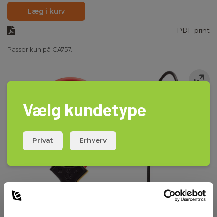
Læg i kurv
PDF print
Passer kun på CA757.
Vælg kundetype
Privat
Erhverv