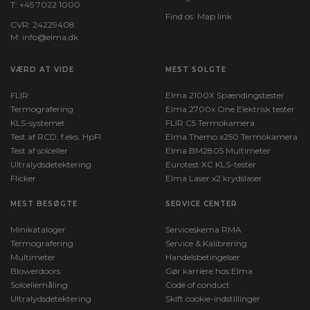
T:
+45 7022 1000
Find os:
Map link
CVR: 24229408
M:
info@elma.dk
VÆRD AT VIDE
MEST SOLGTE
FLIR
Elma 2100X Spændingstester
Termografering
Elma 2700x One Elektrisk tester
KLS-systemet
FLIR C5 Termokamera
Test af RCD, f.eks. HpFI
Elma Themo x250 Termokamera
Test af solceller
Elma BM2805 Multimeter
Ultralydsdetektering
Eurotest XC KLS-tester
Flicker
Elma Laser x2 krydslaser
MEST BESØGTE
SERVICE CENTER
Minikataloger
Serviceskema RMA
Termografering
Service & Kalibrering
Multimeter
Handelsbetingelser
Blowerdoors
Gør karriere hos Elma
Solcellemåling
Code of conduct
Ultralydsdetektering
Skift cookie-indstillinger