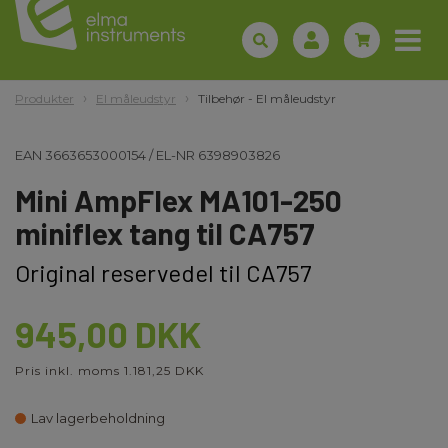
Produkter
El måleudstyr
Tilbehør - El måleudstyr
EAN
3663653000154
/
EL-NR
6398903826
Mini AmpFlex MA101-250
miniflex tang til CA757
Original reservedel til CA757
945,00 DKK
Pris inkl. moms 1.181,25 DKK
Lav lagerbeholdning