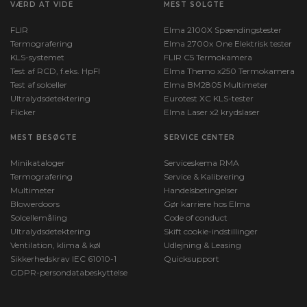
VÆRD AT VIDE
MEST SOLGTE
FLIR
Elma 2100X Spændingstester
Termografering
Elma 2700x One Elektrisk tester
KLS-systemet
FLIR C5 Termokamera
Test af RCD, f.eks. HpFI
Elma Themo x250 Termokamera
Test af solceller
Elma BM2805 Multimeter
Ultralydsdetektering
Eurotest XC KLS-tester
Flicker
Elma Laser x2 krydslaser
MEST BESØGTE
SERVICE CENTER
Minikataloger
Serviceskema RMA
Termografering
Service & Kalibrering
Multimeter
Handelsbetingelser
Blowerdoors
Gør karriere hos Elma
Solcellemåling
Code of conduct
Ultralydsdetektering
Skift cookie-indstillinger
Ventilation, klima & køl
Udlejning & Leasing
Sikkerhedskrav IEC 61010-1
Quicksupport
GDPR-persondatabeskyttelse