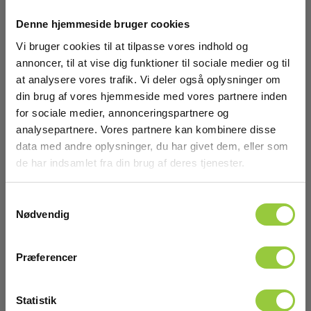
Dimensioner
Denne hjemmeside bruger cookies
Vi bruger cookies til at tilpasse vores indhold og
Røgpatroner
annoncer, til at vise dig funktioner til sociale medier og til
at analysere vores trafik. Vi deler også oplysninger om
din brug af vores hjemmeside med vores partnere inden
Volumen (m³):
8,5
for sociale medier, annonceringspartnere og
analysepartnere. Vores partnere kan kombinere disse
Røgtype:
data med andre oplysninger, du har givet dem, eller som
Orange
de har indsamlet fra din brug af deres tjenester.
Vis mere
Tid (min):
Samtykkevalg
0
Nødvendig
Download
Tid (sek):
65
Præferencer
MSDS Datablad
Vægt (g):
Elma_Certificate_Bjørnax_COLOUR_SMOKE_AX-
Statistik
9
9_Orange_MSDS_DK.pdf