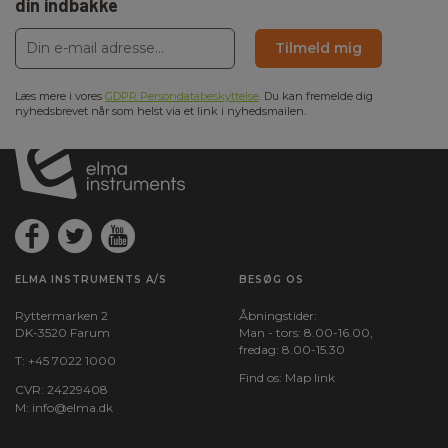
din indbakke
Tilmeld mig
Læs mere i vores
GDPR Persondatabeskyttelse
. Du kan fremelde dig
nyhedsbrevet når som helst via et link i nyhedsmailen.
ELMA INSTRUMENTS A/S
BESØG OS
Ryttermarken 2
Åbningstider:
DK-3520 Farum
Man - tors: 8.00-16.00,
fredag: 8.00-15.30
T:
+45 7022 1000
Find os:
Map link
CVR: 24229408
M:
info@elma.dk