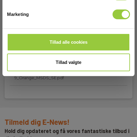
MSDS Datablad
Marketing
Elma_Certificate_Bjørnax_COLOUR_SMOKE_AX-
9_Orange_MSDS_EN.pdf
MSDS Datablad
Tillad alle cookies
Elma_Certificate_Bjørnax_COLOUR_SMOKE_AX-
9_Orange_MSDS_NO.pdf
Tillad valgte
MSDS Datablad
Elma_Certificate_Bjørnax_COLOUR_SMOKE_AX-
9_Orange_MSDS_SE.pdf
Tilmeld dig E-News!
Hold dig opdateret og få vores fantastiske tilbud i