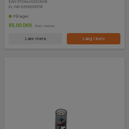
EAN 5706445320608
EL-NR 6398615978
På lager
65,00 DKK
Excl. moms
Læs mere
Læg i kurv