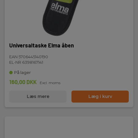
Instrumentegenskaber:
IEC/EN 60529,IEC/EN 61010-1,IEC/EN 61010-031,IEC/EN
61243-3
Sikkerhedskategori
Universaltaske Elma åben
IEC 61010-1 målekategori:
CAT III 690 V,CAT IV 600 V
EAN 5706445140190
EL-NR 6398167141
På lager
Batteri
160,00 DKK
Excl. moms
Batteri:
2 x AAA Alkaline (inkl.)
Læs mere
Læg i kurv
Kapslingsklasse
IP-klasse:
IP65