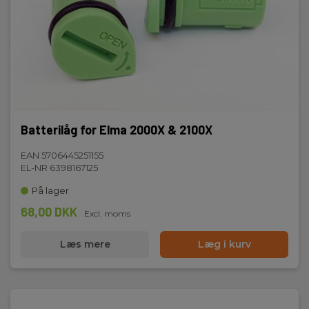
Batterilåg for Elma 2000X & 2100X
EAN 5706445251155
EL-NR 6398167125
På lager
68,00 DKK
Excl. moms
Læs mere
Læg i kurv