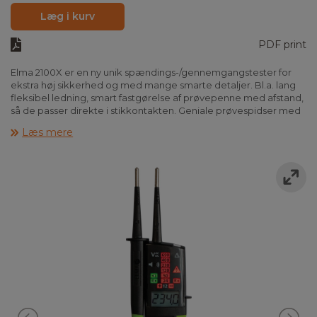
Læg i kurv
PDF print
Elma 2100X er en ny unik spændings-/gennemgangstester for
ekstra høj sikkerhed og med mange smarte detaljer. Bl.a. lang
fleksibel ledning, smart fastgørelse af prøvepenne med afstand,
så de passer direkte i stikkontakten. Geniale prøvespidser med
både 2 og 4mm diameter samt Integreret beskyttelseshætte
Læs mere
med opbevaringslommer for spidser.
Elma 2100X har både digitalt display og lysdiode samt mange
ekstra funktioner, som gør det daglige arbejde nemmere og
mere sikkert. Instrumentet har fuldautomatisk omskiftning
imellem de forskellige funktioner og spændingsindikeringen
virker også uden batterier.
Perfekt til måling på ladestik og ladestandere EVSE til
elbiler
Spændingstest, 2 polet med lysdioder (12-690V AC/DC)
Spændingsmåling med digital visning (7-800V AC/DC)
Polsøger, et-polet spændingstest som indikerer fasen
Fasefølge-/drejefelt test, 2 polet for 3 faset net
Gennemgangstest med lysdiode og akustisk signal