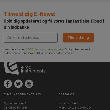
Tilmeld dig E-News!
Hold dig opdateret og få vores fantastiske tilbud i
din indbakke
Tilmeld mig
Læs mere i vores
GDPR Persondatabeskyttelse
. Du kan fremelde dig
nyhedsbrevet når som helst via et link i nyhedsmailen.
ELMA INSTRUMENTS A/S
BESØG OS
Ryttermarken 2
Åbningstider:
DK-3520 Farum
Man - tors: 8.00-16.00,