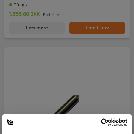
På lager
1.355,00 DKK
Excl. moms
Læs mere
Læg i kurv