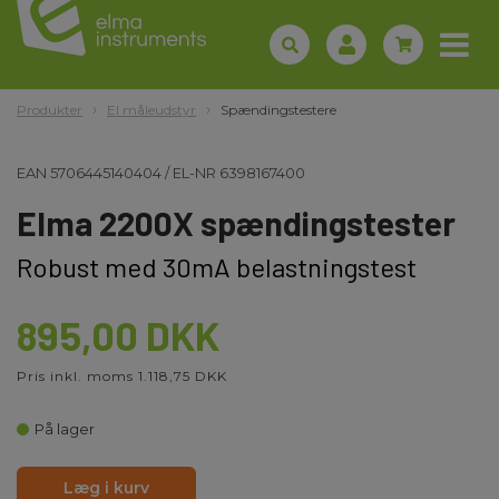
Produkter
El måleudstyr
Spændingstestere
EAN
5706445140404
/
EL-NR
6398167400
Elma 2200X spændingstester
Robust med 30mA belastningstest
895,00 DKK
Pris inkl. moms 1.118,75 DKK
På lager
Læg i kurv