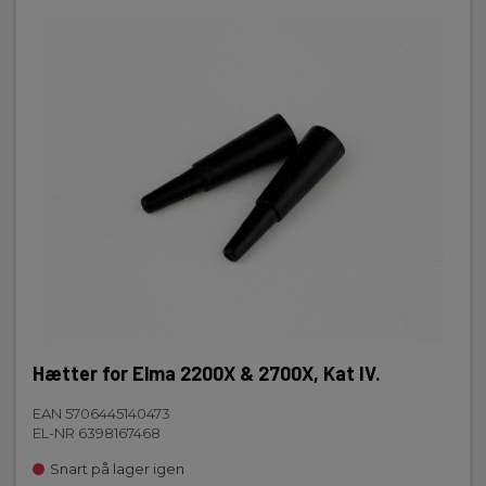
Hætter for Elma 2200X & 2700X, Kat IV.
EAN 5706445140473
EL-NR 6398167468
Snart på lager igen