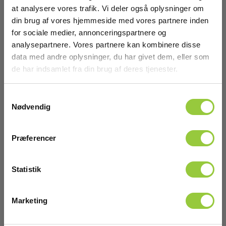
at analysere vores trafik. Vi deler også oplysninger om
din brug af vores hjemmeside med vores partnere inden
Standarder og normer
for sociale medier, annonceringspartnere og
Prøvespids (ps á 2stk) 4mm hylster for Elma
analysepartnere. Vores partnere kan kombinere disse
2000/2100/X One
Instrumentegenskaber:
data med andre oplysninger, du har givet dem, eller som
IEC/EN 61010-1,IEC/EN 61243-3,IEC/EN 61326-1
de har indsamlet fra din brug af deres tjenester.
EAN 5706445250646
EL-NR 6398721011
Samtykkevalg
Sikkerhedskategori
På lager
Nødvendig
90,00 DKK
Excl. moms
IEC 61010-1 målekategori:
CAT III 1000 V,CAT IV 600 V
Præferencer
Læs mere
Læg i kurv
Batteri
Statistik
Batteri:
2 x AAA Alkaline (inkl.)
Marketing