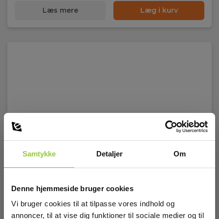
Ja
Læs mere
Læg i kurv
Testtype:
2-polet
Spændingsmåleområde, DC:
6 V - 1500 V
Grænseværdi for gennemgangstest:
500 kΩ
Modstandsmåleområde:
0 Ω - 1999 Ω
Samtykke
Detaljer
Om
Display og indikering
Denne hjemmeside bruger cookies
Display:
Vi bruger cookies til at tilpasse vores indhold og
Digitalt display,
annoncer, til at vise dig funktioner til sociale medier og til
baggrundsbelyst,Lysdiodeindikering,Akustisk