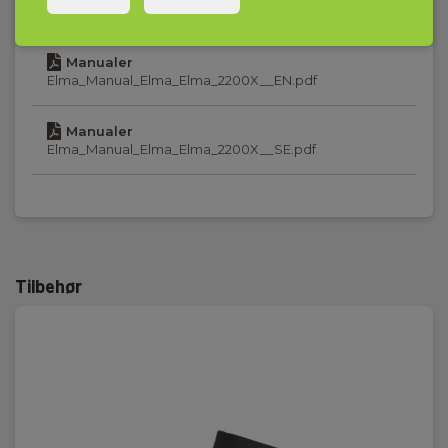
Elma_Manual_Elma_Elma_2200X__DK.pdf
Spændingstester
Manualer
Strømforsyning:
Elma_Manual_Elma_Elma_2200X__EN.pdf
Med eller uden batteri
Manualer
Gennemgangstest:
Elma_Manual_Elma_Elma_2200X__SE.pdf
Ja
Gennemgangsindikation:
Optisk/akustisk
Spændingsangivelse:
Tilbehør
LED/LCD
Intern grundlast:
Ja
Enpolet faseindikator:
Ja