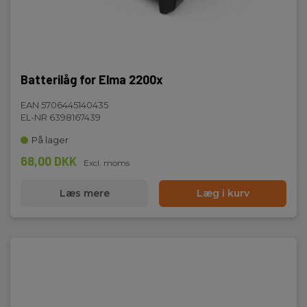
Batterilåg for Elma 2200x
EAN 5706445140435
EL-NR 6398167439
På lager
68,00 DKK
Excl. moms
Læs mere
Læg i kurv