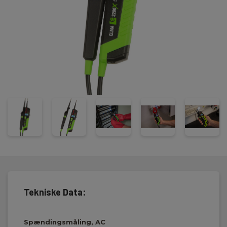
AC/DC
Gennemgangstest
Modstandsmåling 0-1999Ω
Polsøger, et-polet spændingstest som indikerer fasen
Fasefølge-/drejefelt test, 2 polet for 3 faset net
Stor tydelig belyst display og højeffektive lysdioder
Selvtest- og auto on/off funktion
Advarsel med diode ved farlig spænding uden batteri –
for L-AUS arbejde.
Opfylder spændingstesterdirektivet for kontrol af
spændingsløs tilstand
Meget kraftige fastmonterede ledninger
Udskiftelige prøvespidser 2/4mm
Indbygget kraftig lommelygte
Elma 2200X opfylder IEC 61010-1 KAT IV 600V / IEC 61243-3:2014
og leveres komplet med batterier og vejledning.
Tekniske Data:
Spændingsmåling, AC