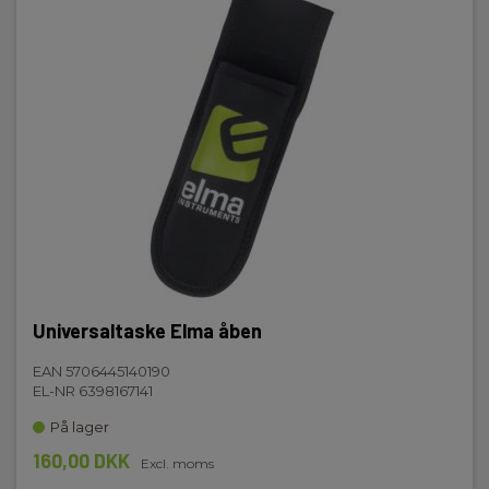
Datahold:
Ja
Bagrundsbelysning for LC-indikation:
Ja
Beskytelseshætte:
Ja
Målepunktsbelysning:
Ja
Universaltaske Elma åben
Spændingsmåleområde, AC:
6 V - 1000 V
EAN 5706445140190
EL-NR 6398167141
Fasefølgeviser:
På lager
Ja
160,00 DKK
Excl. moms
RCD-udkobling: