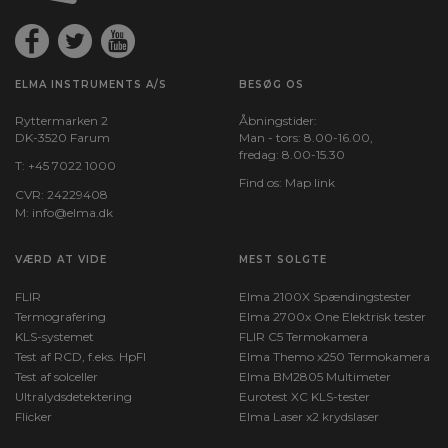
ELMA INSTRUMENTS A/S
BESØG OS
Ryttermarken 2
Åbningstider:
DK-3520 Farum
Man - tors: 8.00-16.00,
fredag: 8.00-15.30
T:
+45 7022 1000
Find os:
Map link
CVR: 24229408
M:
info@elma.dk
VÆRD AT VIDE
MEST SOLGTE
FLIR
Elma 2100X Spændingstester
Termografering
Elma 2700x One Elektrisk tester
KLS-systemet
FLIR C5 Termokamera
Test af RCD, f.eks. HpFI
Elma Themo x250 Termokamera
Test af solceller
Elma BM2805 Multimeter
Ultralydsdetektering
Eurotest XC KLS-tester
Flicker
Elma Laser x2 krydslaser