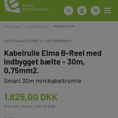
Produkter
Prøveledninger
Kabeltromler
EAN
5706445320981
/
EL-NR
6398615994
Kabelrulle Elma B-Reel med
indbygget bælte - 30m,
0,75mm2.
Smart 30m minikabeltromle
1.825,00 DKK
Pris inkl. moms 2.281,25 DKK