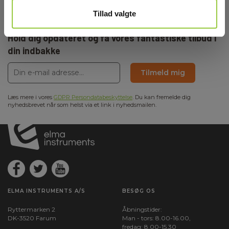
Tillad valgte
Tilmeld dig E-News!
Hold dig opdateret og få vores fantastiske tilbud i
din indbakke
Tilmeld mig
Læs mere i vores
GDPR Persondatabeskyttelse
. Du kan fremelde dig
nyhedsbrevet når som helst via et link i nyhedsmailen.
ELMA INSTRUMENTS A/S
BESØG OS
Ryttermarken 2
Åbningstider:
DK-3520 Farum
Man - tors: 8.00-16.00,
fredag: 8.00-15.30