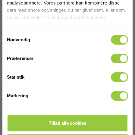
analysepartnere. Vores partnere kan kombinere disse
data med andre oplysninger, du har givet dem, eller som
Dimensioner
de har indsamlet fra din brug af deres tjenester.
Samtykkevalg
Kabeltromler
Nødvendig
Dimensioner:
Ø160xH100mm
Præferencer
IEC 61010 Kategori:
Statistik
Kat III 1000V- Kat IV 600V
Længde (m):
Marketing
30
Tillad alle cookies