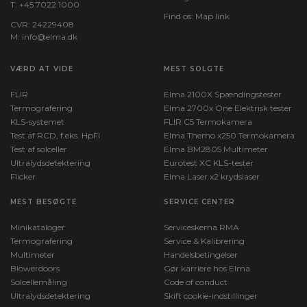
T:
+45 7022 1000
Find os:
Map link
CVR: 24229408
M:
info@elma.dk
VÆRD AT VIDE
MEST SOLGTE
FLIR
Elma 2100X Spændingstester
Termografering
Elma 2700x One Elektrisk tester
KLS-systemet
FLIR C5 Termokamera
Test af RCD, f.eks. HpFI
Elma Themo x250 Termokamera
Test af solceller
Elma BM2805 Multimeter
Ultralydsdetektering
Eurotest XC KLS-tester
Flicker
Elma Laser x2 krydslaser
MEST BESØGTE
SERVICE CENTER
Minikataloger
Serviceskema RMA
Termografering
Service & Kalibrering
Multimeter
Handelsbetingelser
Blowerdoors
Gør karriere hos Elma
Solcellemåling
Code of conduct
Ultralydsdetektering
Skift cookie-indstillinger