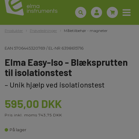
Produkter
Prøveledninger
Måletilbehør - magneter
EAN
5706445320769
/
EL-NR
6398615716
Elma Easy-Iso - Blæksprutten
til isolationstest
– Unik hjælp ved isolationstest
595,00 DKK
Pris inkl. moms 743,75 DKK
På lager