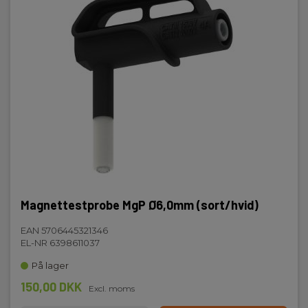
Magnettestprobe MgP Ø6,0mm (sort/hvid)
EAN 5706445321346
EL-NR 6398611037
På lager
150,00 DKK
Excl. moms