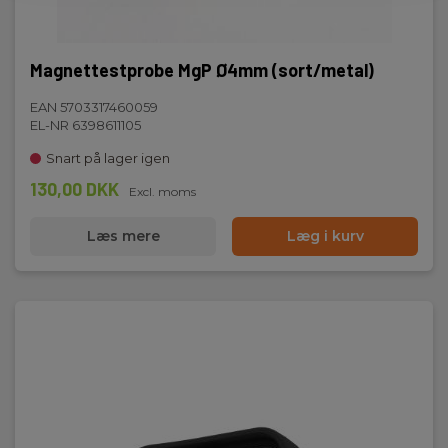
Magnettestprobe MgP Ø4mm (sort/metal)
EAN 5703317460059
EL-NR 6398611105
Snart på lager igen
130,00 DKK
Excl. moms
Læs mere
Læg i kurv