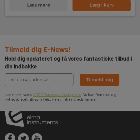
Læs mere
Læg i kurv
Tilmeld dig E-News!
Hold dig opdateret og få vores fantastiske tilbud i
din indbakke
Tilmeld mig
Læs mere i vores
GDPR Persondatabeskyttelse
. Du kan fremelde dig
nyhedsbrevet når som helst via et link i nyhedsmailen.