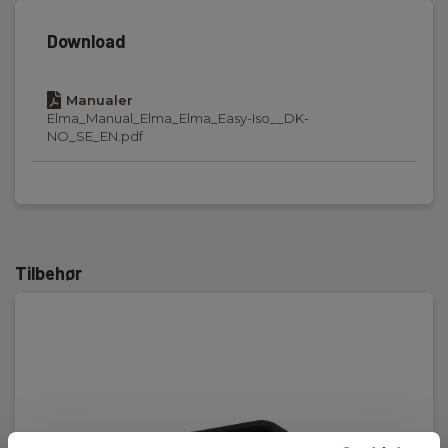
Download
Manualer
Elma_Manual_Elma_Elma_Easy-Iso__DK-
NO_SE_EN.pdf
Tilbehør