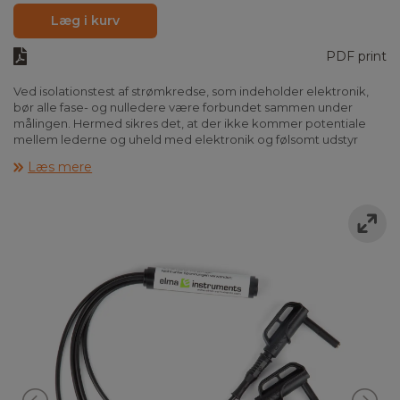
Læg i kurv
PDF print
Ved isolationstest af strømkredse, som indeholder elektronik,
bør alle fase- og nulledere være forbundet sammen under
målingen. Hermed sikres det, at der ikke kommer potentiale
mellem lederne og uheld med elektronik og følsomt udstyr
undgås.
Læs mere
Med den nye Easy-ISO er det nu blevet meget nemt, at lave
disse forbindelser og udføre målingen. Easy-ISO sættet består af
fire Ø6,6 mm magnetprober samt en 4-polet ledning, som er
samlet i en målebøsning. Med de smarte magnet prober holder
ledningen sig automatisk fast på målepunktet uden at bruge
værktøj og uden at løsne klemmer.
Isolationstest foretages på spændingsløs installation. Afbryd
f.eks. på fejlstrømsafbryderen og monter Easy-ISO på
afgangssiden af en 4-polede gruppeafbryder. Hvis alle grupper
er tændt kan man nu normalt måle hele installationen på en
gang. Da man ved denne metode har kortsluttet installationen
er det vigtigt at Easy-ISO fjernes, før spændingen genindkobles.
Elma Easy-ISO leveres i lille taske og opfylder IEC 61010-1 KAT III