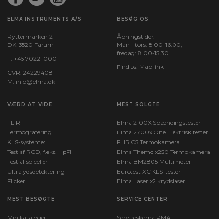
ELMA INSTRUMENTS A/S
BESØG OS
Ryttermarken 2
Åbningstider:
DK-3520 Farum
Man - tors: 8.00-16.00,
fredag: 8.00-15.30
T:
+45 7022 1000
Find os:
Map link
CVR: 24229408
M:
info@elma.dk
VÆRD AT VIDE
MEST SOLGTE
FLIR
Elma 2100X Spændingstester
Termografering
Elma 2700x One Elektrisk tester
KLS-systemet
FLIR C5 Termokamera
Test af RCD, f.eks. HpFI
Elma Themo x250 Termokamera
Test af solceller
Elma BM2805 Multimeter
Ultralydsdetektering
Eurotest XC KLS-tester
Flicker
Elma Laser x2 krydslaser
MEST BESØGTE
SERVICE CENTER
Minikataloger
Serviceskema RMA