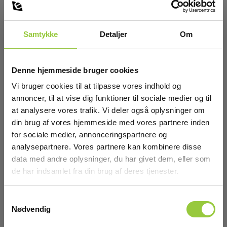
Samtykke
Detaljer
Om
Denne hjemmeside bruger cookies
Vi bruger cookies til at tilpasse vores indhold og
annoncer, til at vise dig funktioner til sociale medier og til
at analysere vores trafik. Vi deler også oplysninger om
din brug af vores hjemmeside med vores partnere inden
for sociale medier, annonceringspartnere og
Magnettestprobe MgP Ø6,6mm (sort)
analysepartnere. Vores partnere kan kombinere disse
data med andre oplysninger, du har givet dem, eller som
EAN 5706445320592
de har indsamlet fra din brug af deres tjenester.
EL-NR 6398615428
På lager
Samtykkevalg
150,00 DKK
Nødvendig
Excl. moms