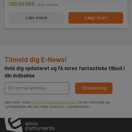
130,00 DKK
Excl. moms
Læs mere
Læg i kurv
Tilmeld dig E-News!
Hold dig opdateret og få vores fantastiske tilbud i
din indbakke
Tilmeld mig
Læs mere i vores
GDPR Persondatabeskyttelse
. Du kan fremelde dig
nyhedsbrevet når som helst via et link i nyhedsmailen.