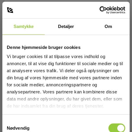
Kabeltromler
Samtykke
Detaljer
Om
IEC 61010 Kategori:
Kat IV 600V
Kvadrat:
Denne hjemmeside bruger cookies
1,5mm2
Vi bruger cookies til at tilpasse vores indhold og
Vis mere
annoncer, til at vise dig funktioner til sociale medier og til
Længde:
at analysere vores trafik. Vi deler også oplysninger om
100m
din brug af vores hjemmeside med vores partnere inden
for sociale medier, annonceringspartnere og
Farve:
analysepartnere. Vores partnere kan kombinere disse
Gul
Tilbehør
data med andre oplysninger, du har givet dem, eller som
de har indsamlet fra din brug af deres tjenester.
Længde (m):
100
Samtykkevalg
Nødvendig