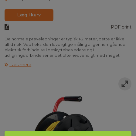
Læg i kurv
PDF print
De normale prøveledninger er typisk 1-2 meter, dette er ikke
altid nok. Ved f.eks. den lovpligtige måling af gennemgående
elektrisk forbindelse i beskyttelsesledere og i
udligningsforbindelser er det ofte nødvendigt med meget
lange prøveledninger.
Læs mere
Elma tilbyder en række forskellige løsninger med prøveledning
monteret på praktisk kabeltromle, som gør at der altid er orden
i ledningen og det er nemt, at udrulle den nødvendige længde.
IEC 61010-1 Kat IV 600V.