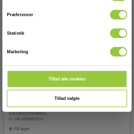
Præferencer
Statistik
Marketing
Tillad alle cookies
Tillad valgte
Prøveledning - 2711, rød, 200cm
EAN 5703317459954
EL-NR 6398613213
På lager