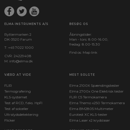
ELMA INSTRUMENTS A/S
BESØG OS
Ryttermarken 2
Åbningstider:
DK-3520 Farum
Man - tors: 8.00-16.00,
fredag: 8.00-15.30
T:
+45 7022 1000
Find os:
Map link
CVR: 24229408
M:
info@elma.dk
VÆRD AT VIDE
MEST SOLGTE
FLIR
Elma 2100X Spændingstester
Termografering
Elma 2700x One Elektrisk tester
KLS-systemet
FLIR C5 Termokamera
Test af RCD, f.eks. HpFI
Elma Themo x250 Termokamera
Test af solceller
Elma BM2805 Multimeter
Ultralydsdetektering
Eurotest XC KLS-tester
Flicker
Elma Laser x2 krydslaser