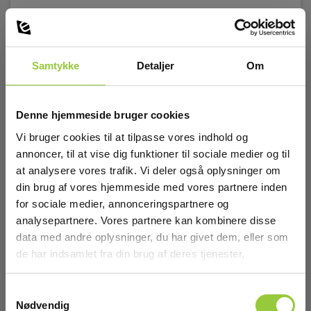
Indevendige mål
430x290x145mm
Uvendige mål
Samtykke
Detaljer
Om
465x350x180mm
Tæthedsklasse
Denne hjemmeside bruger cookies
IP67
Vi bruger cookies til at tilpasse vores indhold og
annoncer, til at vise dig funktioner til sociale medier og til
at analysere vores trafik. Vi deler også oplysninger om
din brug af vores hjemmeside med vores partnere inden
for sociale medier, annonceringspartnere og
analysepartnere. Vores partnere kan kombinere disse
Tilbehør
data med andre oplysninger, du har givet dem, eller som
de har indsamlet fra din brug af deres tjenester.
Samtykkevalg
Nødvendig