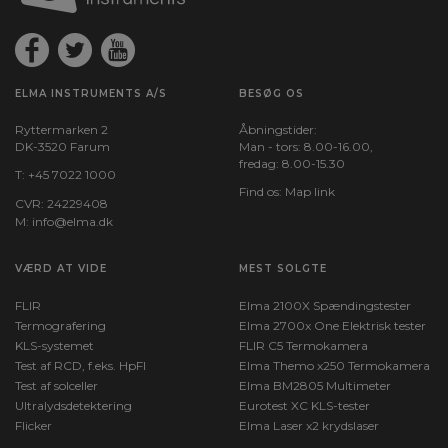
ELMA INSTRUMENTS A/S
BESØG OS
Ryttermarken 2
Åbningstider:
DK-3520 Farum
Man - tors: 8.00-16.00,
fredag: 8.00-15.30
T:
+45 7022 1000
Find os:
Map link
CVR: 24229408
M:
info@elma.dk
VÆRD AT VIDE
MEST SOLGTE
FLIR
Elma 2100X Spændingstester
Termografering
Elma 2700x One Elektrisk tester
KLS-systemet
FLIR C5 Termokamera
Test af RCD, f.eks. HpFI
Elma Themo x250 Termokamera
Test af solceller
Elma BM2805 Multimeter
Ultralydsdetektering
Eurotest XC KLS-tester
Flicker
Elma Laser x2 krydslaser