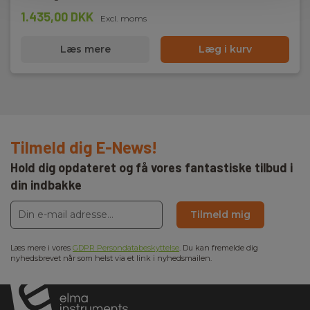
1.435,00 DKK
Excl. moms
Læs mere
Læg i kurv
Tilmeld dig E-News!
Hold dig opdateret og få vores fantastiske tilbud i
din indbakke
Tilmeld mig
Læs mere i vores
GDPR Persondatabeskyttelse
. Du kan fremelde dig
nyhedsbrevet når som helst via et link i nyhedsmailen.