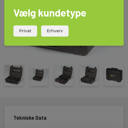
Vælg kundetype
Privat
Erhverv
Tekniske Data