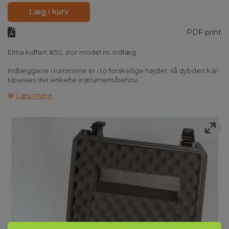
Læg i kurv
PDF print
Elma kuffert #50, stor model m. indlæg.
Indlæggene i rummene er i to forskellige højder, så dybden kan
tilpasses det enkelte instrument/behov.
Læs mere
Se "Billeder" længere nede på siden for eksempler på
indretninger og detaljetegning.
Instrumenter mm. på billederne følger ikke med.