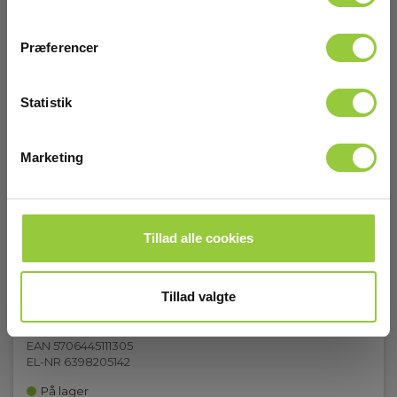
Præferencer
Statistik
Marketing
Tillad alle cookies
Tillad valgte
Elma kuffert #55
EAN 5706445111305
EL-NR 6398205142
På lager