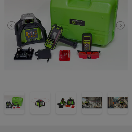
•
Komplet sæt med fjernbetjening og sensor m.m.
•
Lang rækkevidde i dagslys med sensor
•
Fjernbetjening til indstilling på afstand
•
Højkvalitets laserdiode for bedste synlighed
•
Robust transportkuffert
•
Elektronisk nivellering for højeste præcision
Leveringsomfang
R740 rotationslaser, R117 modtager, R174 fjernbetjening,
aftageligt Li-Ion batteri, oplader, laserbriller og målplade for
øget synlighed – komplet sæt i robust transportkuffert.