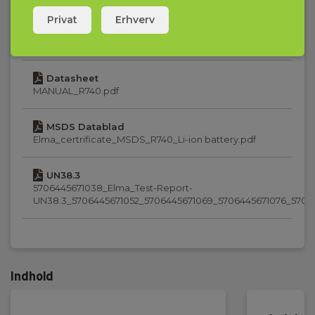
Strømforsyning/lader
Privat
Erhverv
Manualer
Netspænding:
MANUAL_R740.pdf
230 V - 230 V AC
Datasheet
Output:
MANUAL_R740.pdf
DC
MSDS Datablad
Elma_certrificate_MSDS_R740_Li-ion battery.pdf
Batteri
UN38.3
Batteri:
5706445671038_Elma_Test-Report-
1 Li-ion (inkl.)
UN38.3_5706445671052_5706445671069_5706445671076_5706
Kapslingsklasse
Indhold
IP-klasse:
IP56