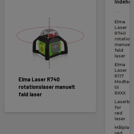
Indehol
Previous
Dimensioner
Elma
H x B x D:
Laser
211 mm x 206 mm x 206 mm
R740
rotation
manuelt
Vægt
fald
laser
Nettovægt:
Elma
2.8 kg
Laser
R117
Elma Laser R740
Elma 
Modtage
rotationslaser manuelt
Modta
til
Rotationslaser
RXXX
fald laser
Laserbril
Fald:
for
Manuelt 2 akser
rød
laser
Omdrejninger:
Målplad
60 rpm @ 600 rpm
rød