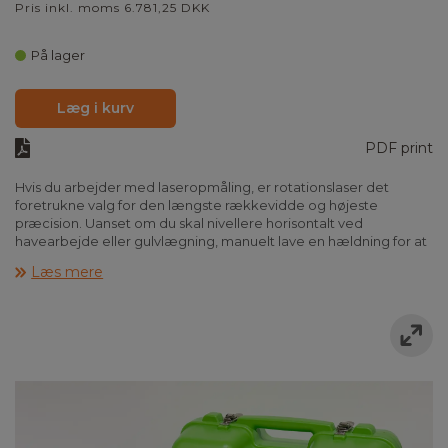
Pris inkl. moms 6.781,25 DKK
På lager
Læg i kurv
PDF print
Hvis du arbejder med laseropmåling, er rotationslaser det
foretrukne valg for den længste rækkevidde og højeste
præcision. Uanset om du skal nivellere horisontalt ved
havearbejde eller gulvlægning, manuelt lave en hældning for at
lede vandet i indkørslen i den ønskede retning, eller anvende
Læs mere
digital hældning til avanceret konstruktion af veje og rør, kan
Elma Laser R-serien hjælpe i alle tilfælde. Du skal blot vælge den
rette model i det omfattende produktsortiment.
Elma Laser R740 er enkel og hurtig med let anvendelig manuel
hældning, der justeres via trykknapper på laseren eller med den
medfølgende fjernbetjening. Derudover er sættet komplet og
klar til brug i den robuste transportkuffert. Husk blot at vælge dit
foretrukne stativ og sensor-målestok.
Funktioner
•
Avanceret funktionalitet og manuelt fald