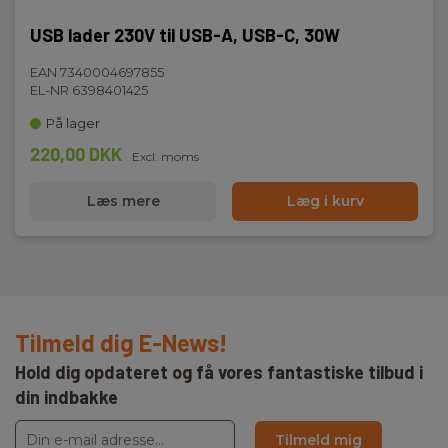
USB lader 230V til USB-A, USB-C, 30W
EAN 7340004697855
EL-NR 6398401425
På lager
220,00 DKK
Excl. moms
Læs mere
Læg i kurv
Tilmeld dig E-News!
Hold dig opdateret og få vores fantastiske tilbud i
din indbakke
Tilmeld mig