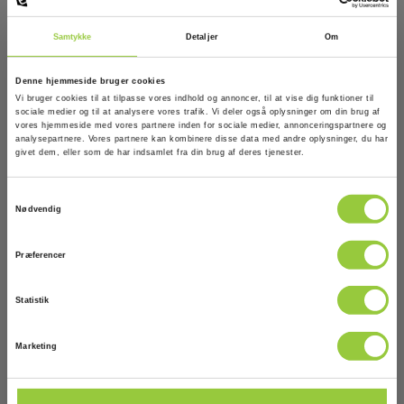
10 mm @ 100 m
Samtykke
Detaljer
Om
Denne hjemmeside bruger cookies
Vi bruger cookies til at tilpasse vores indhold og annoncer, til at vise dig funktioner til
sociale medier og til at analysere vores trafik. Vi deler også oplysninger om din brug af
vores hjemmeside med vores partnere inden for sociale medier, annonceringspartnere og
analysepartnere. Vores partnere kan kombinere disse data med andre oplysninger, du har
givet dem, eller som de har indsamlet fra din brug af deres tjenester.
Samtykkevalg
Nødvendig
Kalibrering af rotations-/rørlægningslaser
EAN 200340
Præferencer
På lager
Statistik
1.145,00 DKK
Excl. moms
Marketing
Læs mere
Læg i kurv