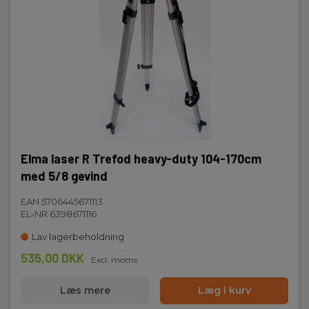
Elma laser R Trefod heavy-duty 104-170cm
med 5/8 gevind
EAN 5706445671113
EL-NR 6398671116
Lav lagerbeholdning
535,00 DKK
Excl. moms
Læs mere
Læg i kurv