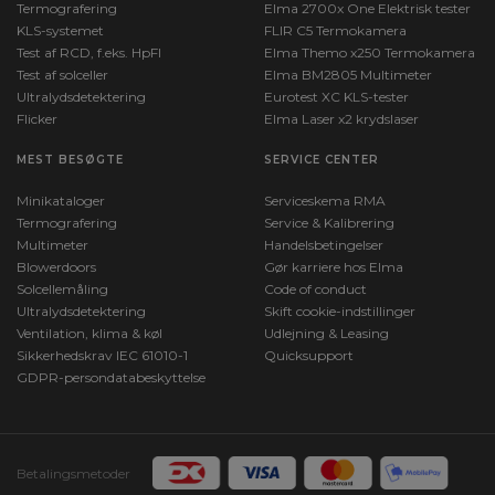
Termografering
Elma 2700x One Elektrisk tester
KLS-systemet
FLIR C5 Termokamera
Test af RCD, f.eks. HpFI
Elma Themo x250 Termokamera
Test af solceller
Elma BM2805 Multimeter
Ultralydsdetektering
Eurotest XC KLS-tester
Flicker
Elma Laser x2 krydslaser
MEST BESØGTE
SERVICE CENTER
Minikataloger
Serviceskema RMA
Termografering
Service & Kalibrering
Multimeter
Handelsbetingelser
Blowerdoors
Gør karriere hos Elma
Solcellemåling
Code of conduct
Ultralydsdetektering
Skift cookie-indstillinger
Ventilation, klima & køl
Udlejning & Leasing
Sikkerhedskrav IEC 61010-1
Quicksupport
GDPR-persondatabeskyttelse
Betalingsmetoder