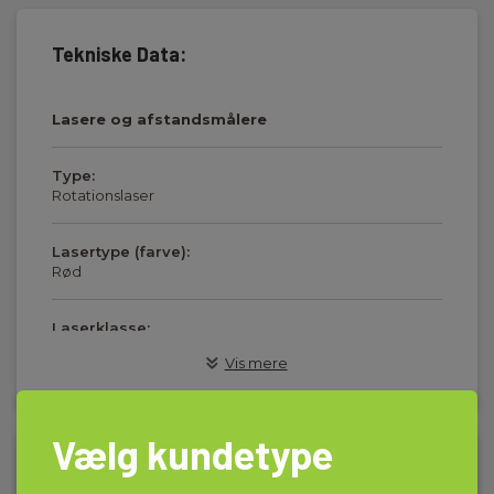
Tekniske Data:
Lasere og afstandsmålere
Type:
Rotationslaser
Lasertype (farve):
Rød
Laserklasse:
Klasse II
Vis mere
Stativgevind:
5/8 "
Vælg kundetype
Download