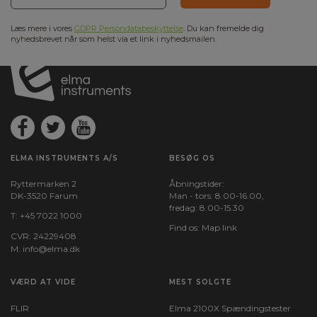
Læs mere i vores
GDPR Persondatabeskyttelse
. Du kan fremelde dig
nyhedsbrevet når som helst via et link i nyhedsmailen.
ELMA INSTRUMENTS A/S
BESØG OS
Ryttermarken 2
Åbningstider:
DK-3520 Farum
Man - tors: 8.00-16.00,
fredag: 8.00-15.30
T:
+45 7022 1000
Find os:
Map link
CVR: 24229408
M:
info@elma.dk
VÆRD AT VIDE
MEST SOLGTE
FLIR
Elma 2100X Spændingstester