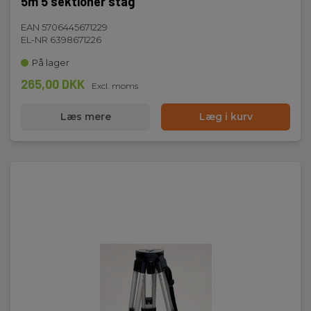
5m 5 sektioner stag
EAN 5706445671229
EL-NR 6398671226
På lager
265,00 DKK
Excl. moms
Læs mere
Læg i kurv