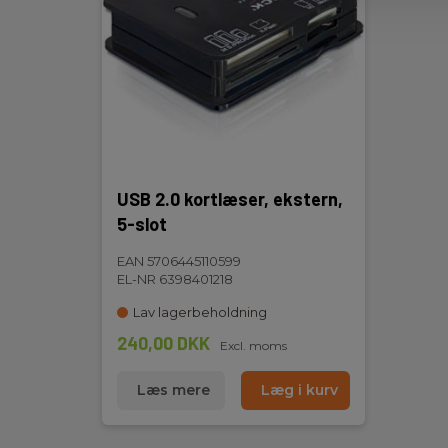
USB 2.0 kortlæser, ekstern,
5-slot
EAN 5706445110599
EL-NR 6398401218
Lav lagerbeholdning
240,00 DKK
Excl. moms
Læs mere
Læg i kurv