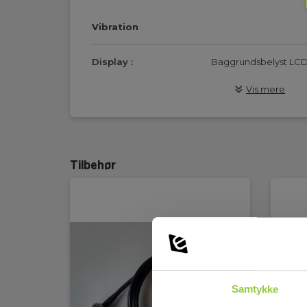
HASTIGHED: mm/s, Cm/s eller in/s.
FORSKYDNING: mm eller inch.
Vibration
Instrumentet leveres i en praktisk transportkuffert,
med magnet.
Display :
Baggrundsbelyst LC
Vis mere
Hukommelse:
Ja
Kommunikation:
Andet
Tilbehør
Software inkluderet
Ja
:
Ekstern probe:
Ja
Acceleration
0,5
minimum (m/s2):
Samtykke
Acceleration
199,9