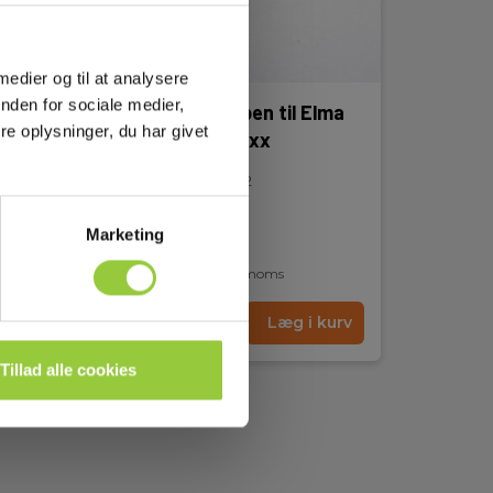
 medier og til at analysere
nden for sociale medier,
Magnet for proben til Elma
e oplysninger, du har givet
VT8204 & VB82xx
EAN 5706445230532
EL-NR 6398561996
Marketing
På lager
75,00 DKK
Excl. moms
kurv
Læs mere
Læg i kurv
Tillad alle cookies