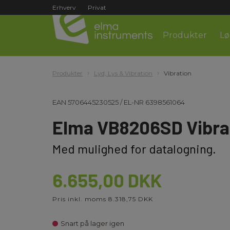
Erhverv
Privat
Produkter
Lø
Produkter
Lyd, Lys & Vibration
Vibration
EAN
5706445230525
/
EL-NR
6398561064
Elma VB8206SD Vibra
Med mulighed for datalogning.
6.655,00 DKK
Pris inkl. moms 8.318,75 DKK
Snart på lager igen