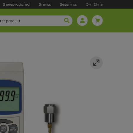
Bæredygtighed
Brands
Bedøm os
Om Elma