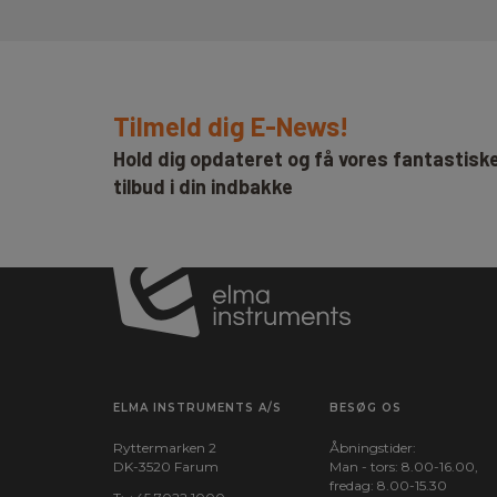
Tilmeld dig E-News!
Hold dig opdateret og få vores fantastisk
tilbud i din indbakke
ELMA INSTRUMENTS A/S
BESØG OS
Ryttermarken 2
Åbningstider:
DK-3520 Farum
Man - tors: 8.00-16.00,
fredag: 8.00-15.30