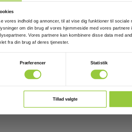
ookies
se vores indhold og annoncer, til at vise dig funktioner til sociale
oplysninger om din brug af vores hjemmeside med vores partnere i
l for Elma VT8204 &
SD Micro kort for Elma
ysepartnere. Vores partnere kan kombinere disse data med andr
xx til probe
instrumenter (min 4Gb)
et fra din brug af deres tjenester.
706445230501
EAN 5706445570638
EL-NR 6398969459
Præferencer
Statistik
 lagerbeholdning
På lager
00 DKK
120,00 DKK
Excl. moms
Excl. moms
s mere
Læg i kurv
Læs mere
Læg i 
Tillad valgte