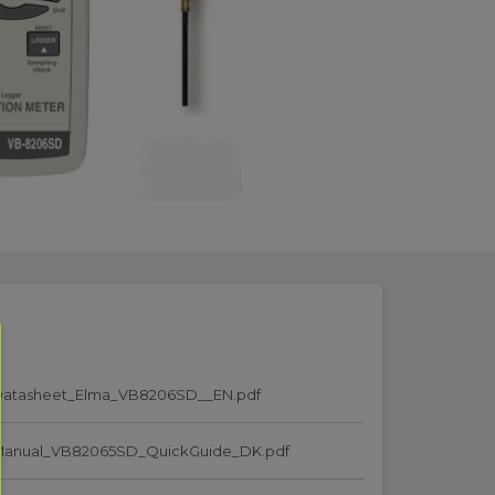
Datasheet_Elma_VB8206SD__EN.pdf
Manual_VB82065SD_QuickGuide_DK.pdf