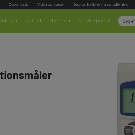
Downloads
Viden og kurser
Service, kalibrering og udlejning
sninger
Outlet
Nyheder
Serviceportal
tionsmåler