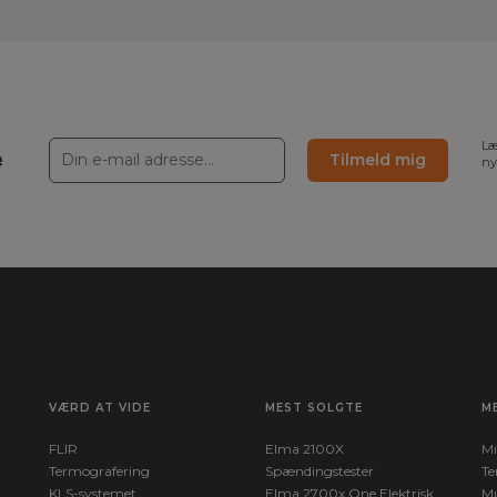
Læ
e
Tilmeld mig
ny
VÆRD AT VIDE
MEST SOLGTE
M
FLIR
Elma 2100X
Mi
Termografering
Spændingstester
Te
KLS-systemet
Elma 2700x One Elektrisk
Mu