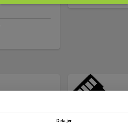
 indeholdende ekstern måleprobe
D
Detaljer