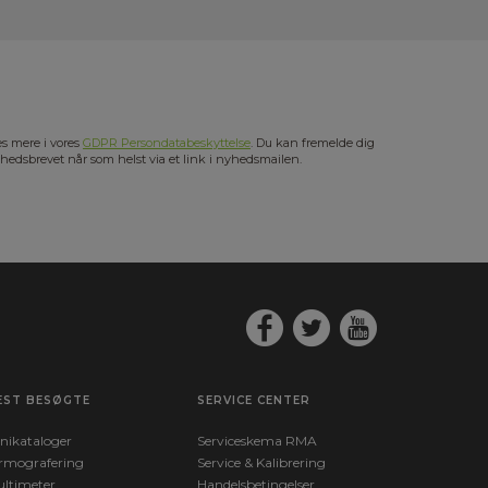
s mere i vores
GDPR Persondatabeskyttelse
. Du kan fremelde dig
hedsbrevet når som helst via et link i nyhedsmailen.
EST BESØGTE
SERVICE CENTER
nikataloger
Serviceskema RMA
rmografering
Service & Kalibrering
ltimeter
Handelsbetingelser