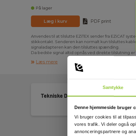
På lager
Læg i kurv
PDF print
Anvendes til at tilslutte EZiTEX sender fra EZiCAT sys
stikkontakt. Senderen kan normalt kun tilsluttes k
signaladapteren kan den tilsluttes spænding.
Da bedste signal altid opnås ved direkte tilslutning er
søge spændingssatte kabler, f.eks. stikledningen til 
Læs mere
forsyningen.
Samtykke
Tekniske Data
Denne hjemmeside bruger c
Vi bruger cookies til at tilpas
vores trafik. Vi deler også 
annonceringspartnere og anal