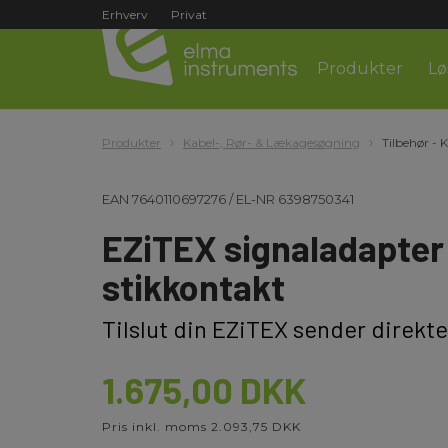
Erhverv
Privat
Produkter
Lø
Produkter
Kabel-, Rør- & Lækagesøgning
Tilbehør - 
EAN
7640110697276
/
EL-NR
6398750341
EZiTEX signaladapter 
stikkontakt
Tilslut din EZiTEX sender direkte
1.675,00 DKK
Pris inkl. moms 2.093,75 DKK