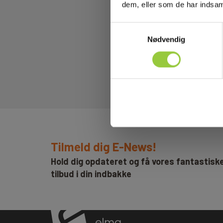
dem, eller som de har indsaml
Samtykkevalg
Nødvendig
Tilmeld dig E-News!
Hold dig opdateret og få vores fantastisk
tilbud i din indbakke