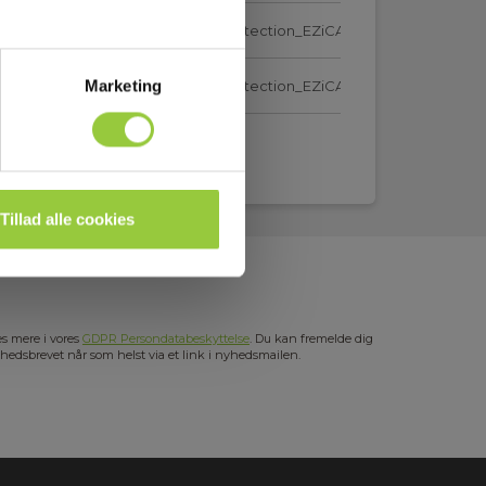
5900060_Elma_Manual_Cable_Detection_EZiCATi500__EN.pdf
Marketing
5900060_Elma_Manual_Cable_Detection_EZiCATi500__NO.pdf
5900060_Elma_Manual_Cable_Detection_EZiCATi500__SE.pdf
Vis mere
Tillad alle cookies
s mere i vores
GDPR Persondatabeskyttelse
. Du kan fremelde dig
hedsbrevet når som helst via et link i nyhedsmailen.