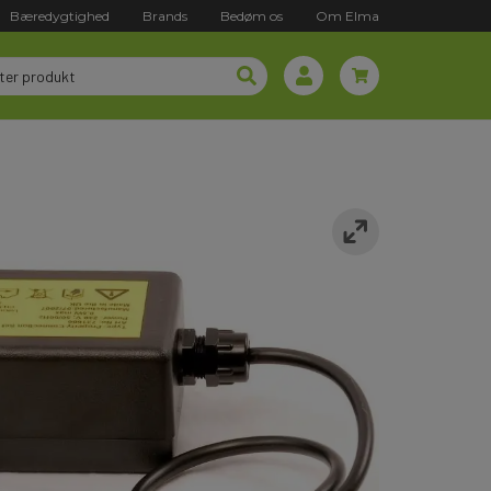
Bæredygtighed
Brands
Bedøm os
Om Elma