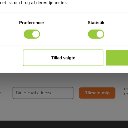
et fra din brug af deres tjenester.
Datasheet
570644
Præferencer
Statistik
Manualer
570644
Manualer
570644
Tillad valgte
Læ
e
Tilmeld mig
ny