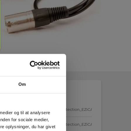
Om
5900060_Elma_Manual_Cable_Detection_EZiCATi500__DK.pdf
 medier og til at analysere
nden for sociale medier,
5900060_Elma_Manual_Cable_Detection_EZiCATi500__EN.pdf
e oplysninger, du har givet