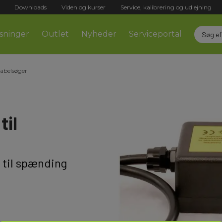
Downloads
Viden og kurser
Service, kalibrering og udlejning
sninger
Outlet
Nyheder
Serviceportal
Kabelsøger
til
 til spænding