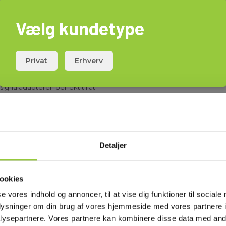
Vælg kundetype
Privat
Erhverv
tem direkte til spænding på en
abler uden spænding, men med
 signaladapteren perfekt til at
en ejendom, uden at slukke for
Detaljer
Download
ookies
Manualer
570644
se vores indhold og annoncer, til at vise dig funktioner til sociale
oplysninger om din brug af vores hjemmeside med vores partnere i
Manualer
570644
ysepartnere. Vores partnere kan kombinere disse data med andr