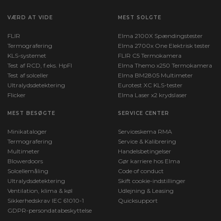
VÆRD AT VIDE
MEST SOLGTE
FLIR
Elma 2100X Spændingstester
Termografering
Elma 2700x One Elektrisk tester
KLS-systemet
FLIR C5 Termokamera
Test af RCD, f.eks. HpFI
Elma Themo x250 Termokamera
Test af solceller
Elma BM2805 Multimeter
Ultralydsdetektering
Eurotest XC KLS-tester
Flicker
Elma Laser x2 krydslaser
MEST BESØGTE
SERVICE CENTER
Minikataloger
Serviceskema RMA
Termografering
Service & Kalibrering
Multimeter
Handelsbetingelser
Blowerdoors
Gør karriere hos Elma
Solcellemåling
Code of conduct
Ultralydsdetektering
Skift cookie-indstillinger
Ventilation, klima & køl
Udlejning & Leasing
Sikkerhedskrav IEC 61010-1
Quicksupport
GDPR-persondatabeskyttelse