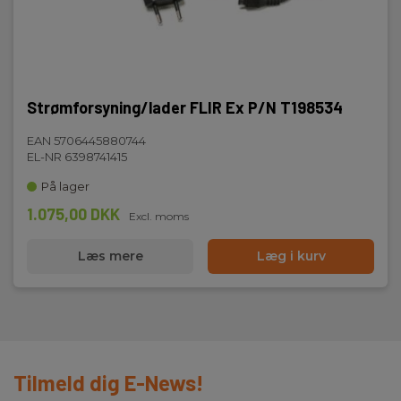
Strømforsyning/lader FLIR Ex P/N T198534
EAN 5706445880744
EL-NR 6398741415
På lager
1.075,00 DKK
Excl. moms
Læs mere
Læg i kurv
Tilmeld dig E-News!