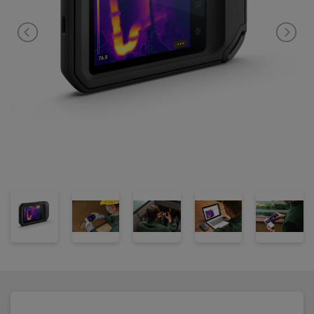
Studio ”Starter” eller FLIR Thermal studio software, må du først
kopiere billederne fra Cloud eller fra kameraet til en mappe på
din PC - herefter kan billederne åbnes, redigeres og rapporter
kan genereres. Det er ikke muligt at bruge FLIR Thermal Studio
”Starter” import funktion sammen med FLIR C3-X.
Peg-og-skyd er grundideen i FLIR C3-X - kameraet er helt
fuldautomatisk, og der er ingen vanskelige indstillinger. Du
peger kameraet mod objektet, trykker på udløseren og
billederne gemmes i hukommelsen i JPEG-format. Filen
indeholder alle temperaturdata for efterfølgende analysering i
den gratis FLIR Thermal Studio ”Starter” analyse/rapport
software, som selvfølgelig er på dansk. På PC kan du analysere
billeder og generere rapporter med programmerne FLIR
Thermal Studio ”Starter” eller FLIR Thermal Studio.
Det indbyggede fotokamera er 5MP og den FLIR patenterede
funktion MSX gør termobillederne endnu skarpere. Når MSX-
funktionen er aktiveret, ”smelter” fotodetaljer sammen med det
termiske billede, konturerne bliver knivskarpe og billedet på
den store LCD-skærm fremstår væsentligt skarpere, end du ville
forvente i et kamera i denne prisklasse. Med FLIR MSX bliver det
væsentlig nemmere at lokalisere de forskellige komponenter i
billedet, og derved bliver fejlsøgning og analysering en leg.
FLIR C3-X er velegnet til håndværkeren, installatøren og