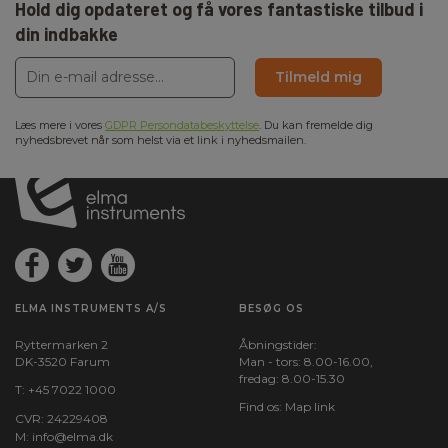
Hold dig opdateret og få vores fantastiske tilbud i
din indbakke
Tilmeld mig
Læs mere i vores
GDPR Persondatabeskyttelse
. Du kan fremelde dig
nyhedsbrevet når som helst via et link i nyhedsmailen.
ELMA INSTRUMENTS A/S
BESØG OS
Ryttermarken 2
Åbningstider:
DK-3520 Farum
Man - tors: 8.00-16.00,
fredag: 8.00-15.30
T:
+45 7022 1000
Find os:
Map link
CVR: 24229408
M:
info@elma.dk