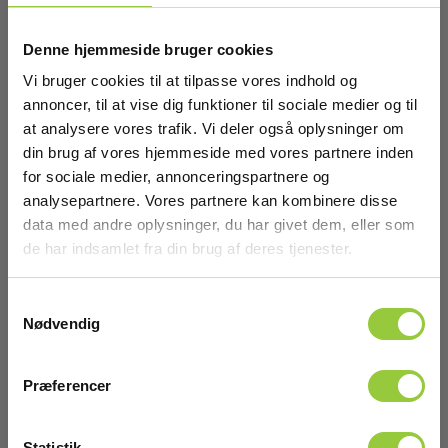
1.645,00 DKK
Excl. moms
Software
Denne hjemmeside bruger cookies
Læs mere
Læg i kurv
Software:
Vi bruger cookies til at tilpasse vores indhold og
Windows (inkl.)
annoncer, til at vise dig funktioner til sociale medier og til
at analysere vores trafik. Vi deler også oplysninger om
din brug af vores hjemmeside med vores partnere inden
Mobilapp
for sociale medier, annonceringspartnere og
analysepartnere. Vores partnere kan kombinere disse
Mobilapp:
Android,iOS (inkl.)
data med andre oplysninger, du har givet dem, eller som
de har indsamlet fra din brug af deres tjenester.
Batteri
Samtykkevalg
Nødvendig
Batteri:
1 Li-ion (inkl.)
Præferencer
Dimensioner
Statistik