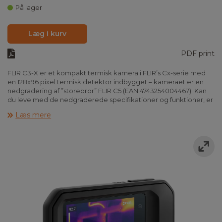
På lager
Læg i kurv
PDF print
FLIR C3-X er et kompakt termisk kamera i FLIR’s Cx-serie med
en 128x96 pixel termisk detektor indbygget – kameraet er en
nedgradering af ”storebror” FLIR C5 (EAN 4743254004467). Kan
du leve med de nedgraderede specifikationer og funktioner, er
C3-X et prisbilligt alternativ til FLIR C5.
Læs mere
C3-X er i lommestørrelse, så du nemt kan have det med dig i
lommen, og du kan derfor altid dokumentere dine opgaver på
bedste vis. Når du køber FLIR C3-X, får du samtidig adgang til
FLIR’s nye Cloud-løsning Flir Ignite. Kameraet har indbygget
hukommelse til ca. 5000 billeder, men opretter du en GRATIS
1GB FLIR Cloud konto, kan C5 automatisk overføre billederne
hertil via indbygget Wi-Fi i kameraet. Dette giver dig mulighed
for at ordne billederne i mapper og dele dem med dine kunder
- samtidig er løsningen en sikker backup af dine billeder.
Billederne i FLIR Cloud kan du tilgå fra alle dine enheder, uanset
hvor du befinder dig – det kræver kun, at du har adgang til et
Wi-Fi netværk. Skal du bruge C3-X sammen med FLIR Thermal