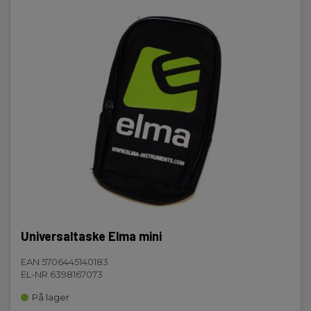
Universaltaske Elma mini
EAN 5706445140183
EL-NR 6398167073
På lager