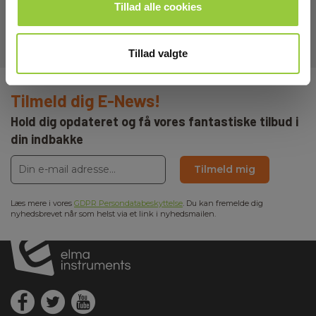
Tillad alle cookies
Tillad valgte
Tilmeld dig E-News!
Hold dig opdateret og få vores fantastiske tilbud i
din indbakke
Tilmeld mig
Læs mere i vores
GDPR Persondatabeskyttelse
. Du kan fremelde dig
nyhedsbrevet når som helst via et link i nyhedsmailen.