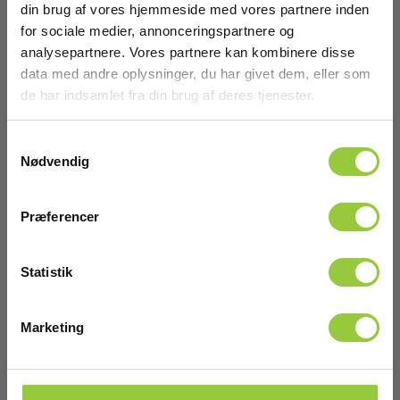
Vindue
din brug af vores hjemmeside med vores partnere inden
for sociale medier, annonceringspartnere og
Kapslingsklasse (IP):
analysepartnere. Vores partnere kan kombinere disse
67
data med andre oplysninger, du har givet dem, eller som
de har indsamlet fra din brug af deres tjenester.
Kapslingsklasse:
IP67
Samtykkevalg
Vis mere
Nødvendig
Materiale ramme:
Ramme: Rustfri Stål
Præferencer
Download
Optisk diameter:
95mm (4)
Statistik
Brochurer
Optisk diameter:
Elma_Brochure_FLIR_IRW_4_95mm_19252-
95mm (4")
200__EN.pdf
Marketing
Ramme:
Datasheet
Rustfri stål
Elma_Datasheet_FLIR_IRW_4_95mm_19252-
200__EN.pdf