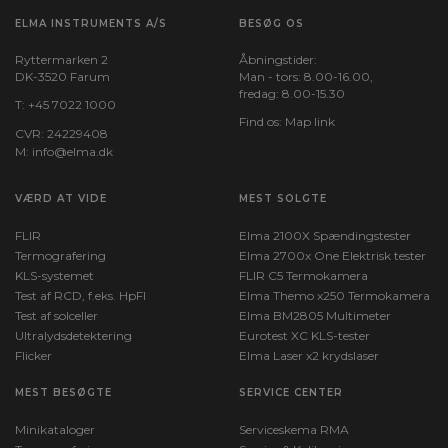
ELMA INSTRUMENTS A/S
BESØG OS
Ryttermarken 2
Åbningstider:
DK-3520 Farum
Man - tors: 8.00-16.00,
fredag: 8.00-15.30
T:
+45 7022 1000
Find os:
Map link
CVR: 24229408
M:
info@elma.dk
VÆRD AT VIDE
MEST SOLGTE
FLIR
Elma 2100X Spændingstester
Termografering
Elma 2700x One Elektrisk tester
KLS-systemet
FLIR C5 Termokamera
Test af RCD, f.eks. HpFI
Elma Themo x250 Termokamera
Test af solceller
Elma BM2805 Multimeter
Ultralydsdetektering
Eurotest XC KLS-tester
Flicker
Elma Laser x2 krydslaser
MEST BESØGTE
SERVICE CENTER
Minikataloger
Serviceskema RMA