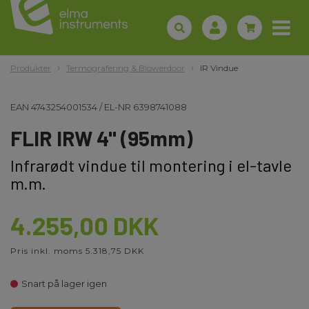
Produkter
Termografering & Blowerdoor
IR Vindue
EAN
4743254001534
/
EL-NR
6398741088
FLIR IRW 4" (95mm)
Infrarødt vindue til montering i el-tavle
m.m.
4.255,00 DKK
Pris inkl. moms 5.318,75 DKK
Snart på lager igen