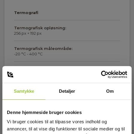
Termografi
Termografisk opløsning:
256 px × 192 px
Termografisk måleområde:
-20 °C - 400 °C
Termografisk følsomhed:
0.04 °C
Vis mere
FOV:
Samtykke
Detaljer
Om
50 ° × 37 °
Download
IFOV:
Denne hjemmeside bruger cookies
3.43 °
Vi bruger cookies til at tilpasse vores indhold og
Brochurer
annoncer, til at vise dig funktioner til sociale medier og til
IR-område:
Elma_Brochure_HIK_HIKPocket2__EN.pdf