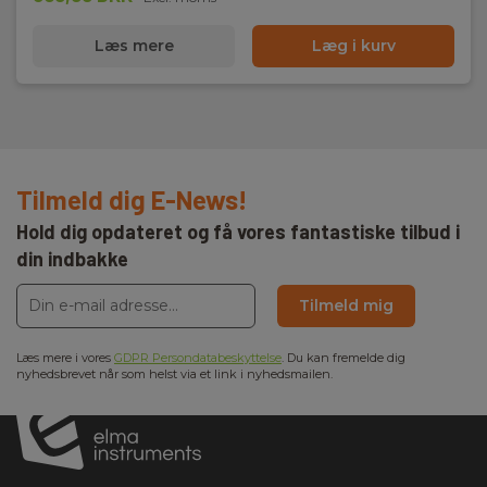
Læs mere
Læg i kurv
Kommunikation:
USB,Wi-Fi
Software
Tilmeld dig E-News!
Software:
Windows (inkl.)
Hold dig opdateret og få vores fantastiske tilbud i
din indbakke
Mobilapp
Tilmeld mig
Mobilapp:
Læs mere i vores
GDPR Persondatabeskyttelse
. Du kan fremelde dig
Android,iOS (inkl.)
nyhedsbrevet når som helst via et link i nyhedsmailen.
Batteri