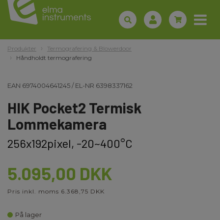
Produkter
Termografering & Blowerdoor
Håndholdt termografering
EAN
6974004641245
/
EL-NR
6398337162
HIK Pocket2 Termisk
Lommekamera
256x192pixel, -20~400°C
5.095,00 DKK
Pris inkl. moms 6.368,75 DKK
På lager