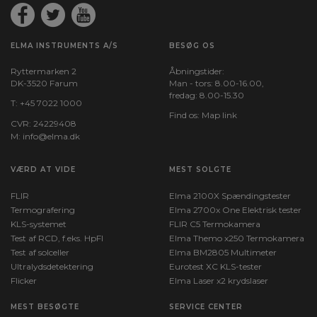
Batteri:
1 Li-ion (inkl.)
ELMA INSTRUMENTS A/S
BESØG OS
Dimensioner
Ryttermarken 2
Åbningstider:
DK-3520 Farum
Man - tors: 8.00-16.00,
fredag: 8.00-15.30
H x B x D:
T:
+45 7022 1000
85 mm x 139 mm x 24 mm
Find os:
Map link
CVR: 24229408
M:
info@elma.dk
Vægt
VÆRD AT VIDE
MEST SOLGTE
Nettovægt:
FLIR
Elma 2100X Spændingstester
0.224 kg
Termografering
Elma 2700x One Elektrisk tester
KLS-systemet
FLIR C5 Termokamera
Test af RCD, f.eks. HpFI
Elma Themo x250 Termokamera
Test af solceller
Elma BM2805 Multimeter
Ultralydsdetektering
Eurotest XC KLS-tester
Flicker
Elma Laser x2 krydslaser
MEST BESØGTE
SERVICE CENTER