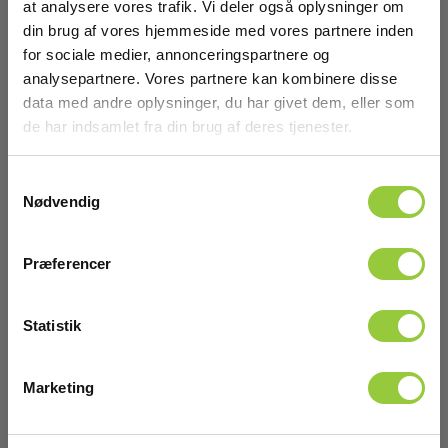
at analysere vores trafik. Vi deler også oplysninger om
8 μm - 14 μm
din brug af vores hjemmeside med vores partnere inden
Datasheet
for sociale medier, annonceringspartnere og
Optisk fokus:
Elma_Datasheet_HIK_Pocket2_EN.pdf
Fixed
analysepartnere. Vores partnere kan kombinere disse
data med andre oplysninger, du har givet dem, eller som
Declaration of Conformity
de har indsamlet fra din brug af deres tjenester.
Nærfokus:
Elma_Certificate_HIKMICRO_HIK_Pocket_2_DOC_EN.PDF
30 cm
Samtykkevalg
Declaration of Conformity
Digital zoom:
Vis mere
Nødvendig
Elma_DoC_Hikmicro_Pocket2_EN.pdf
[x
Manualer
Præferencer
Level/span:
Elma_Manual_HIK_HIKPocket2__EN.pdf
Auto,Manuel
Tilbehør
Manualer
Statistik
Billedtilstand:
Elma_Manual_HIK_HIKPocket2_QuickGuide_EN.pdf
Termografisk,Fusion,PIP,Blend,Visuel
Marketing
Manualer
Billedopdatering:
Elma_Manual_HIK_Pocket2_EN.pdf
25 Hz