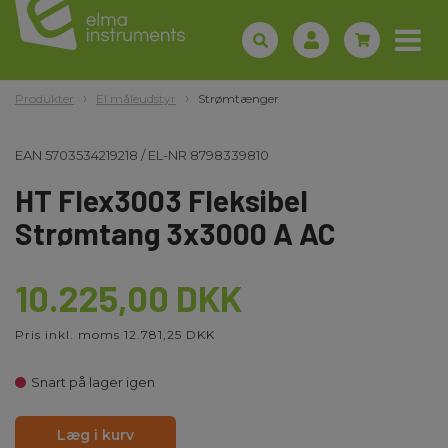
Produkter
El måleudstyr
Strømtænger
EAN
5703534219218
/
EL-NR
8798339810
HT Flex3003 Fleksibel
Strømtang 3x3000 A AC
10.225,00 DKK
Pris inkl. moms 12.781,25 DKK
Snart på lager igen
Læg i kurv