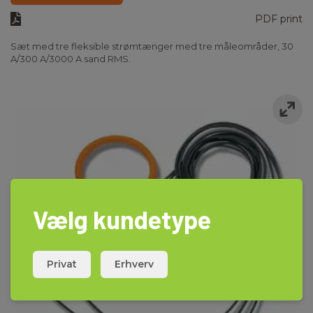
PDF print
Sæt med tre fleksible strømtænger med tre måleområder, 30
A/300 A/3000 A sand RMS.
Vælg kundetype
Privat
Erhverv