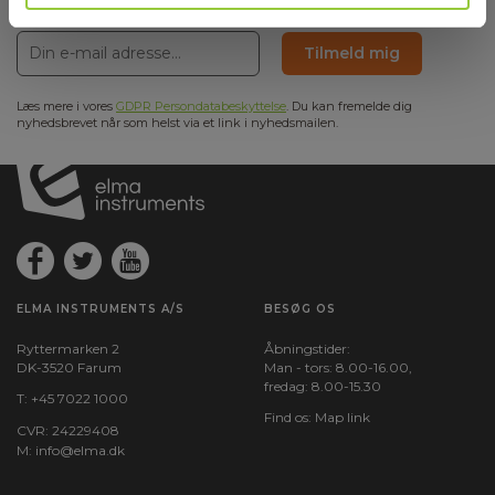
din indbakke
Sikkerhedskategori
Tilmeld mig
IEC 61010-1 målekategori:
CAT III 600 V
Læs mere i vores
GDPR Persondatabeskyttelse
. Du kan fremelde dig
nyhedsbrevet når som helst via et link i nyhedsmailen.
Dimensioner
ELMA INSTRUMENTS A/S
BESØG OS
Ryttermarken 2
Åbningstider:
DK-3520 Farum
Man - tors: 8.00-16.00,
fredag: 8.00-15.30
T:
+45 7022 1000
Find os:
Map link
CVR: 24229408
M:
info@elma.dk