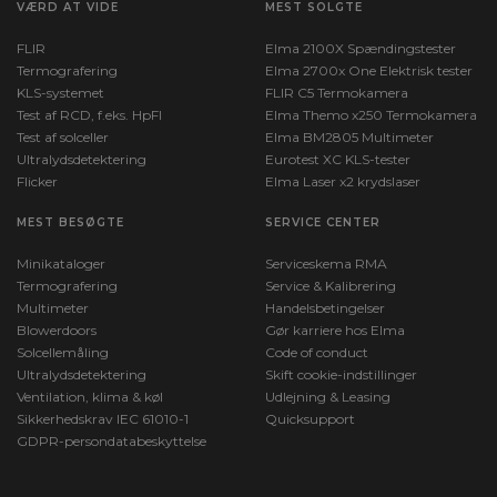
VÆRD AT VIDE
MEST SOLGTE
FLIR
Elma 2100X Spændingstester
Termografering
Elma 2700x One Elektrisk tester
KLS-systemet
FLIR C5 Termokamera
Test af RCD, f.eks. HpFI
Elma Themo x250 Termokamera
Test af solceller
Elma BM2805 Multimeter
Ultralydsdetektering
Eurotest XC KLS-tester
Flicker
Elma Laser x2 krydslaser
MEST BESØGTE
SERVICE CENTER
Minikataloger
Serviceskema RMA
Termografering
Service & Kalibrering
Multimeter
Handelsbetingelser
Blowerdoors
Gør karriere hos Elma
Solcellemåling
Code of conduct
Ultralydsdetektering
Skift cookie-indstillinger
Ventilation, klima & køl
Udlejning & Leasing
Sikkerhedskrav IEC 61010-1
Quicksupport
GDPR-persondatabeskyttelse