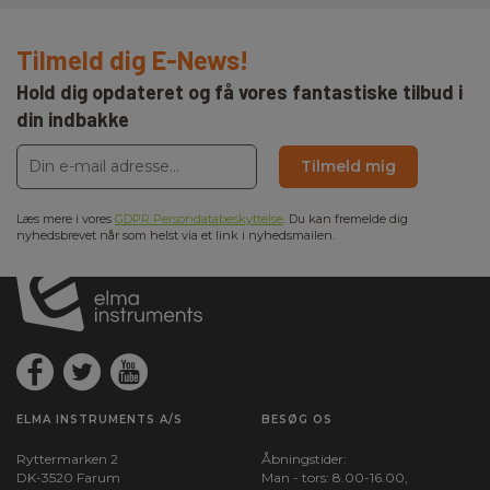
Tilmeld dig E-News!
Hold dig opdateret og få vores fantastiske tilbud i
din indbakke
Tilmeld mig
Læs mere i vores
GDPR Persondatabeskyttelse
. Du kan fremelde dig
nyhedsbrevet når som helst via et link i nyhedsmailen.
ELMA INSTRUMENTS A/S
BESØG OS
Ryttermarken 2
Åbningstider:
DK-3520 Farum
Man - tors: 8.00-16.00,