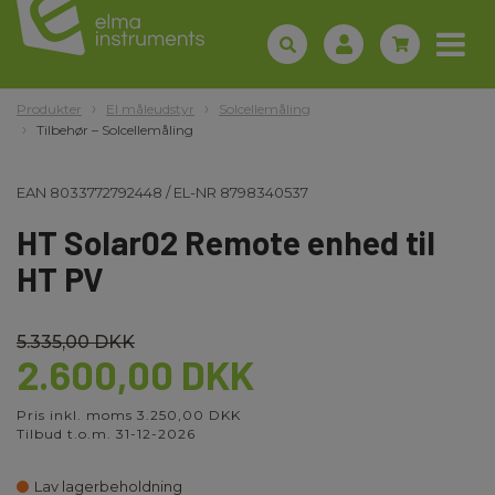
Produkter
El måleudstyr
Solcellemåling
Tilbehør – Solcellemåling
EAN
8033772792448
/
EL-NR
8798340537
HT Solar02 Remote enhed til
HT PV
5.335,00 DKK
2.600,00 DKK
Pris inkl. moms 3.250,00 DKK
Tilbud t.o.m. 31-12-2026
Lav lagerbeholdning