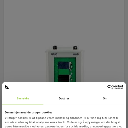
Samtykke
Detaljer
Om
HT HT304N Referencecelle til HT PV
Denne hjemmeside bruger cookies
Vi bruger cookies til at tilpasse vores indhold og annoncer, til at vise dig funktioner til
EAN 8033772794879
sociale medier og til at analysere vores trafik. Vi deler også oplysninger om din brug af
EL-NR 8798340540
vores hjemmeside med vores partnere inden for sociale medier, annonceringspartnere og