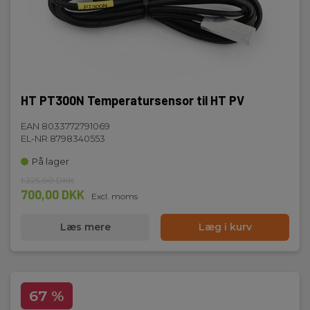
HT PT300N Temperatursensor til HT PV
EAN 8033772791069
EL-NR 8798340553
På lager
1.225,00 DKK
700,00 DKK
Excl. moms
Læs mere
Læg i kurv
67 %