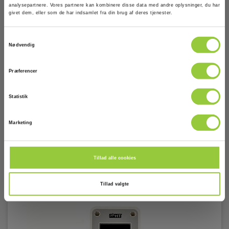
analysepartnere. Vores partnere kan kombinere disse data med andre oplysninger, du har
givet dem, eller som de har indsamlet fra din brug af deres tjenester.
Lav lagerbeholdning
7.585,00 DKK
2.500,00 DKK
Samtykkevalg
Excl. moms
Nødvendig
Læs mere
Læg i kurv
Præferencer
Statistik
Marketing
Tillad alle cookies
Tillad valgte