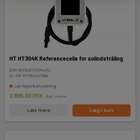
HT HT304K Referencecelle for solindstråling
EAN 8052870674432
EL-NR 8798340786
Lav lagerbeholdning
2.895,00 DKK
Excl. moms
Læs mere
Læg i kurv