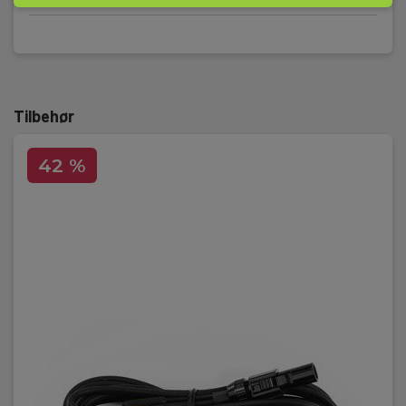
Kapslingsklasse
Dimensioner
Tilbehør
H x B x D:
42 %
120 mm x 65 mm x 35 mm
Vægt
Nettovægt:
215 g