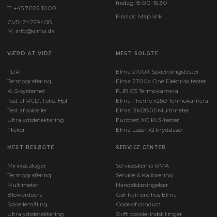
fredag: 8.00-15.30
T:
+45 7022 1000
Find os:
Map link
CVR: 24229408
M:
info@elma.dk
VÆRD AT VIDE
MEST SOLGTE
FLIR
Elma 2100X Spændingstester
Termografering
Elma 2700x One Elektrisk tester
KLS-systemet
FLIR C5 Termokamera
Test af RCD, f.eks. HpFI
Elma Themo x250 Termokamera
Test af solceller
Elma BM2805 Multimeter
Ultralydsdetektering
Eurotest XC KLS-tester
Flicker
Elma Laser x2 krydslaser
MEST BESØGTE
SERVICE CENTER
Minikataloger
Serviceskema RMA
Termografering
Service & Kalibrering
Multimeter
Handelsbetingelser
Blowerdoors
Gør karriere hos Elma
Solcellemåling
Code of conduct
Ultralydsdetektering
Skift cookie-indstillinger