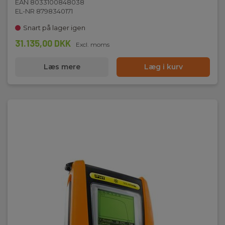
EAN 8033100848038
EL-NR 8798340171
Snart på lager igen
31.135,00 DKK
Excl. moms
Læs mere
Læg i kurv