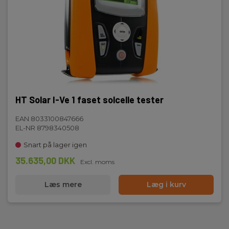
HT Solar I-Ve 1 faset solcelle tester
EAN 8033100847666
EL-NR 8798340508
Snart på lager igen
35.635,00 DKK
Excl. moms
Læs mere
Læg i kurv