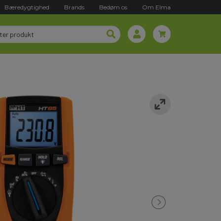
Bæredygtighed
Brands
Bedøm os
Om Elma