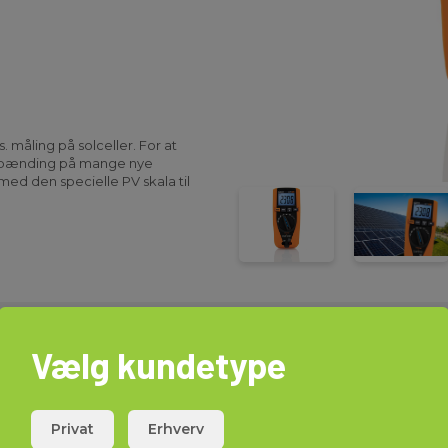
s. måling på solceller. For at
ftspænding på mange nye
med den specielle PV skala til
ter. Instrumentet måler,
ænding, frekvens, DutyCycle,
ratur og gennemgang.
råde for ekstern strømtang
oner som stort belyst display,
wer off, LoZ spændingsmåling.
II 1000V og leveres i taske med
Vælg kundetype
ratur), batterier og manual.
Download
Privat
Erhverv
Datasheet
Elma_D