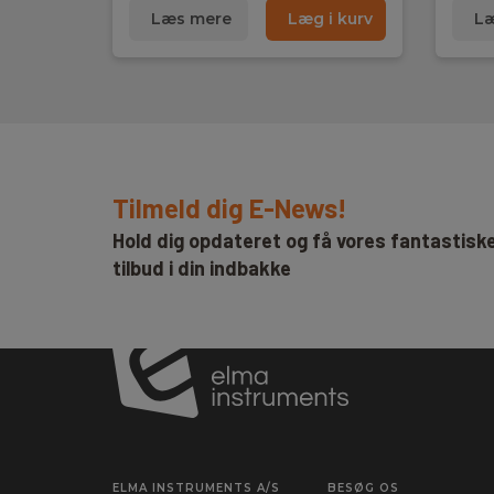
Batteri:
1 x E/PP3 (9 V) Alkaline 
Læs mere
Læg i kurv
Læ
Kapslingsklasse
IP-klasse:
IP40
Tilmeld dig E-News!
Dimensioner
Hold dig opdateret og få vores fantastisk
H x B x D:
175 mm x 85 mm x 55
tilbud i din indbakke
Vægt
Nettovægt:
360 g
ELMA INSTRUMENTS A/S
BESØG OS