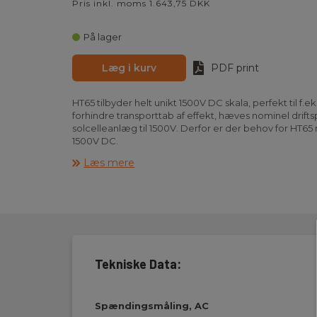
Pris inkl. moms 1.643,75 DKK
På lager
Læg i kurv
PDF print
HT65 tilbyder helt unikt 1500V DC skala, perfekt til f.ek
forhindre transporttab af effekt, hæves nominel dri
solcelleanlæg til 1500V. Derfor er der behov for HT65 
1500V DC.
Derudover er HT65 et robust sand RMS AC/DC multime
Læs mere
udover den specielle 1500V DC skala, bl.a. AC/DC sp
kapacitet, modstand og akustisk kontinuitet, tempe
Yderligere er instrumentet udstyret med specielt om
(tilbehør). Desuden tilbyder HT65 mange hjælpefunkti
datahold, auto/manuel skala, reletiv måling, auto po
Instrumentet opfylder EN61010-1 KAT IV 600V og KAT I
prøveledninger, type K adapter samt trådføler (tempe
Tekniske Data:
Spændingsmåling, AC