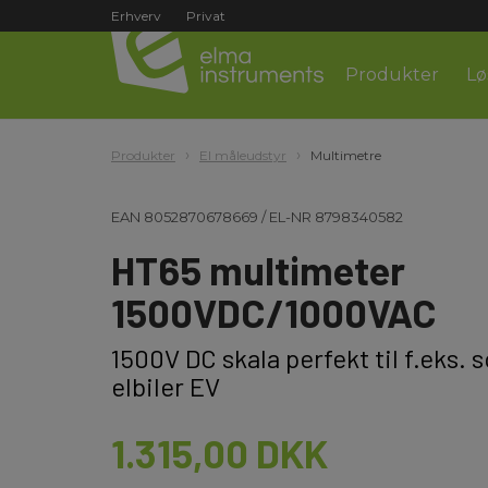
Erhverv
Privat
Produkter
Lø
Produkter
El måleudstyr
Multimetre
EAN
8052870678669
/
EL-NR
8798340582
HT65 multimeter
1500VDC/1000VAC
1500V DC skala perfekt til f.eks. 
elbiler EV
1.315,00 DKK