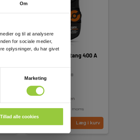
Om
 medier og til at analysere
nden for sociale medier,
e oplysninger, du har givet
r
HT 4006 Strømtang 400 A
AC/DC
EAN 8033100846508
Marketing
EL-NR 8798339946
Snart på lager igen
720,00 DKK
Excl. moms
Tillad alle cookies
kurv
Læs mere
Læg i kurv