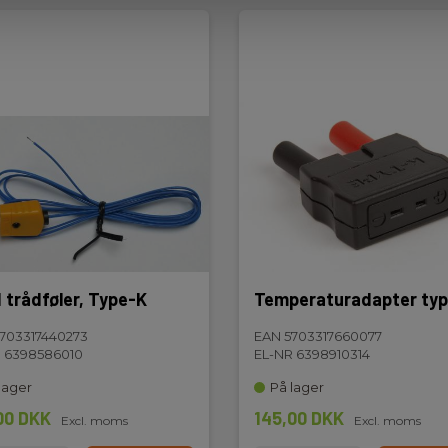
grundsbelyst
61326-1
 trådføler, Type-K
Temperaturadapter ty
600 V
703317440273
EAN 5703317660077
 6398586010
EL-NR 6398910314
lager
På lager
00 DKK
145,00 DKK
Excl. moms
Excl. moms