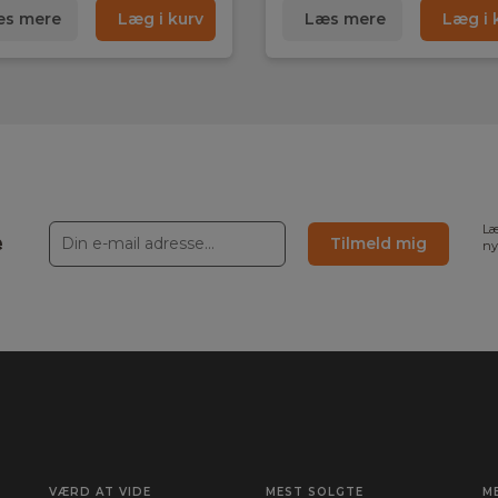
(inkl.)
s mere
Læg i kurv
Læs mere
Læg i 
Læ
e
Tilmeld mig
ny
 mm
VÆRD AT VIDE
MEST SOLGTE
M