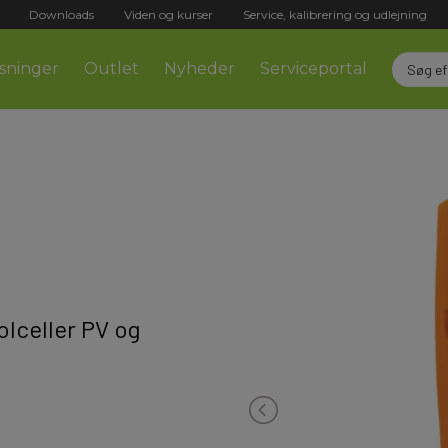
Downloads
Viden og kurser
Service, kalibrering og udlejning
sninger
Outlet
Nyheder
Serviceportal
solceller PV og