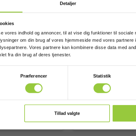
Detaljer
ookies
se vores indhold og annoncer, til at vise dig funktioner til sociale
oplysninger om din brug af vores hjemmeside med vores partnere i
ysepartnere. Vores partnere kan kombinere disse data med andr
a TS24
MX 1 Analogt multimete
et fra din brug af deres tjenester.
eledningssæt m.
1500V AC/DC
m probe, silikone
EAN 5706445290291
Præferencer
Statistik
EL-NR 6398901598
5703534830307
 8798324045
lager
Snart på lager igen
00 DKK
2.245,00 DKK
Excl. moms
Excl. moms
Tillad valgte
s mere
Læg i kurv
Læs mere
Læg i 