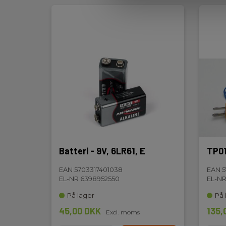
Display og indikering
Display:
Digitalt display, bag
Standarder og normer
Instrumentegenskaber:
IEC/EN 61010-1,IEC/EN 
Sikkerhedskategori
Batteri - 9V, 6LR61, E
TP01
IEC 61010-1
CAT III 1000 V,CAT IV 
målekategori:
EAN 5703317401038
EAN 5
EL-NR 6398952550
EL-NR
På lager
På 
Batteri
45,00 DKK
135,
Excl. moms