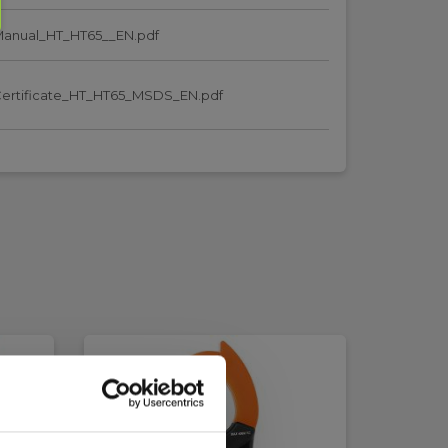
anual_HT_HT65__EN.pdf
ertificate_HT_HT65_MSDS_EN.pdf