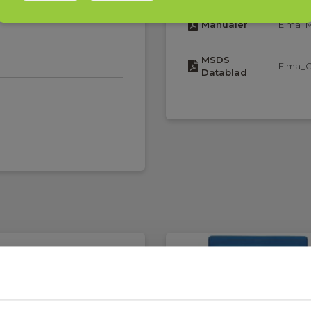
Manualer
Elma_M
MSDS
Elma_C
Datablad