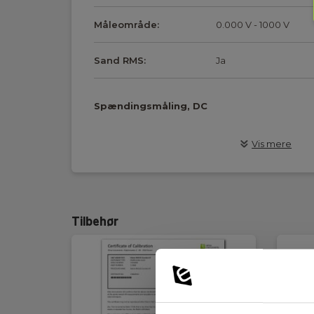
Måleområde:
0.000 V - 1000 V
Sand RMS:
Ja
Spændingsmåling, DC
Måleområde:
0.0 mV - 1500 V
Vis mere
Strømmåling, DC, med ekstern tang
Tilbehør
Måleområde:
0.00 A - 1000 A
Modstand og gennemgang
Måleområde:
0.0 Ω - 40.00 MΩ