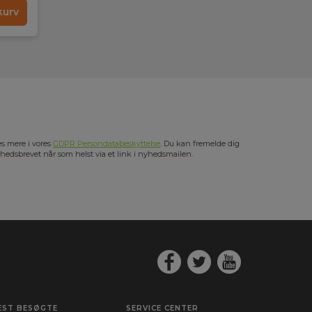
kurv
s mere i vores
GDPR Persondatabeskyttelse
. Du kan fremelde dig
hedsbrevet når som helst via et link i nyhedsmailen.
EST BESØGTE
SERVICE CENTER