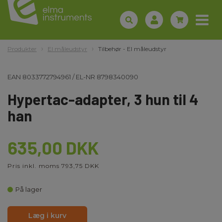
Produkter
El måleudstyr
Tilbehør - El måleudstyr
EAN
8033772794961
/
EL-NR
8798340090
Hypertac-adapter, 3 hun til 4
han
635,00 DKK
Pris inkl. moms 793,75 DKK
På lager
Læg i kurv