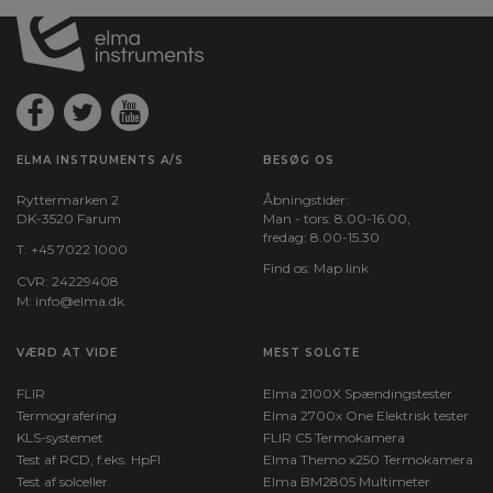
ELMA INSTRUMENTS A/S
BESØG OS
Ryttermarken 2
Åbningstider:
DK-3520 Farum
Man - tors: 8.00-16.00,
fredag: 8.00-15.30
T:
+45 7022 1000
Find os:
Map link
CVR: 24229408
M:
info@elma.dk
VÆRD AT VIDE
MEST SOLGTE
FLIR
Elma 2100X Spændingstester
Termografering
Elma 2700x One Elektrisk tester
KLS-systemet
FLIR C5 Termokamera
Test af RCD, f.eks. HpFI
Elma Themo x250 Termokamera
Test af solceller
Elma BM2805 Multimeter