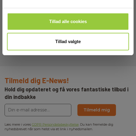
EL-NR 8798340634
Lav lagerbeholdning
Tillad alle cookies
2.215,00 DKK
Excl. moms
Læs mere
Læg i kurv
Tillad valgte
Tilmeld dig E-News!
Hold dig opdateret og få vores fantastiske tilbud i
din indbakke
Tilmeld mig
Læs mere i vores
GDPR Persondatabeskyttelse
. Du kan fremelde dig
nyhedsbrevet når som helst via et link i nyhedsmailen.