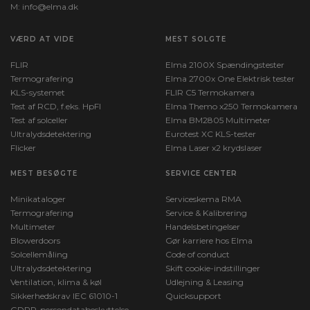
M:
info@elma.dk
VÆRD AT VIDE
MEST SOLGTE
FLIR
Elma 2100X Spændingstester
Termografering
Elma 2700x One Elektrisk tester
KLS-systemet
FLIR C5 Termokamera
Test af RCD, f.eks. HpFI
Elma Themo x250 Termokamera
Test af solceller
Elma BM2805 Multimeter
Ultralydsdetektering
Eurotest XC KLS-tester
Flicker
Elma Laser x2 krydslaser
MEST BESØGTE
SERVICE CENTER
Minikataloger
Serviceskema RMA
Termografering
Service & Kalibrering
Multimeter
Handelsbetingelser
Blowerdoors
Gør karriere hos Elma
Solcellemåling
Code of conduct
Ultralydsdetektering
Skift cookie-indstillinger
Ventilation, klima & køl
Udlejning & Leasing
Sikkerhedskrav IEC 61010-1
Quicksupport
GDPR-persondatabeskyttelse