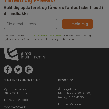
Tilmeld dig E-News!
Hold dig opdateret og få vores fantastiske tilbud i
din indbakke
Tilmeld mig
Læs mere i vores
GDPR Persondatabeskyttelse
. Du kan fremelde dig
nyhedsbrevet når som helst via et link i nyhedsmailen.
ELMA INSTRUMENTS A/S
BESØG OS
Ryttermarken 2
Åbningstider:
DK-3520 Farum
Man - tors: 8.00-16.00,
fredag: 8.00-15.30
T:
+45 7022 1000
Find os:
Map link
CVR: 24229408