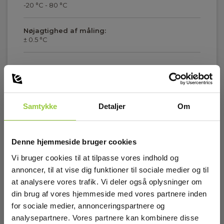
-20 °C - 80 °C
Nøjagtighed af måling:
± 0.5 °C
CO-sensor
Vis mere
Måleområde:
Samtykke
Detaljer
Om
0 ppm - 500 ppm
Download
Nøjagtighed af måling:
± 3 ppm
Denne hjemmeside bruger cookies
Vi bruger cookies til at tilpasse vores indhold og
Brochurer
Opløsning :
annoncer, til at vise dig funktioner til sociale medier og til
Elma_Brochure_Kimo_CO110S__EN.pdf
0.1 ppm
at analysere vores trafik. Vi deler også oplysninger om
din brug af vores hjemmeside med vores partnere inden
Manualer
Elma_Manual_Kimo_CO110S__EN.pdf
for sociale medier, annonceringspartnere og
Display og indikering
analysepartnere. Vores partnere kan kombinere disse