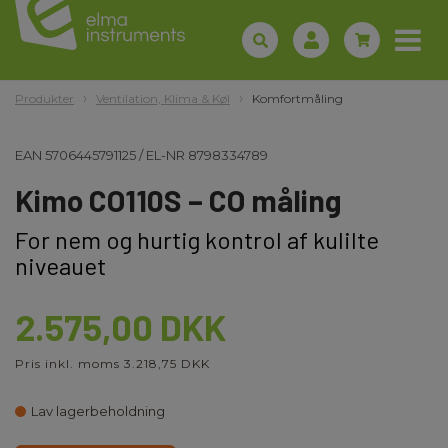
Produkter
Ventilation, Klima & Køl
Komfortmåling
EAN
5706445791125
/
EL-NR
8798334789
Kimo CO110S – CO måling
For nem og hurtig kontrol af kulilte
niveauet
2.575,00 DKK
Pris inkl. moms 3.218,75 DKK
Lav lagerbeholdning