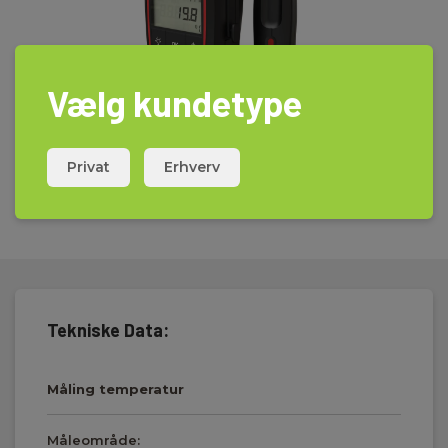
Vælg kundetype
Privat
Erhverv
Tekniske Data:
Måling temperatur
Måleområde: