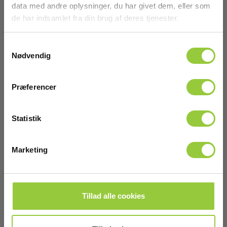
data med andre oplysninger, du har givet dem, eller som
Display:
de har indsamlet fra din brug af deres tjenester.
Analogt display, baggrundsbelyst
Samtykkevalg
Tilbehør
Batteri
Nødvendig
Batteri:
Præferencer
4 x AAA (inkl.)
Statistik
Kapslingsklasse
IP-klasse:
Marketing
IP54
Dimensioner
Tillad alle cookies
H x B x D:
149 mm x 72 mm x 35 mm