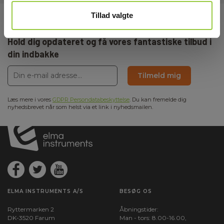
Tillad valgte
Tilmeld dig E-News!
Hold dig opdateret og få vores fantastiske tilbud i
din indbakke
Tilmeld mig
Læs mere i vores
GDPR Persondatabeskyttelse
. Du kan fremelde dig
nyhedsbrevet når som helst via et link i nyhedsmailen.
ELMA INSTRUMENTS A/S
BESØG OS
Ryttermarken 2
Åbningstider:
DK-3520 Farum
Man - tors: 8.00-16.00,