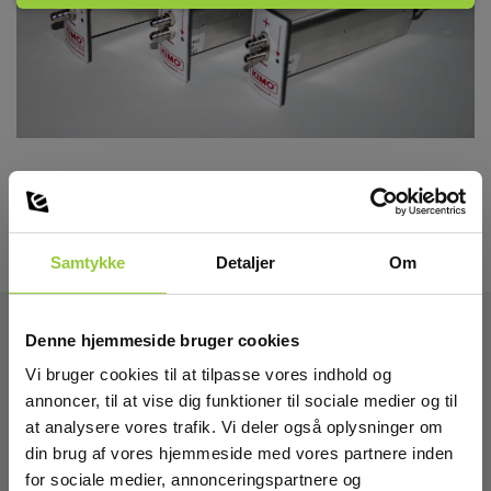
det enkelte målepunkt, desto mere præcis bliver målingen,
dette naturligvis med en øvre grænse. Normalt anbefales der
blot to debimoblade på hvert målepunkt, for at opnå en
tilfredsstillende nøjagtighed, under almindelige forhold.
Debimoblade findes i længder fra 100 og op til 3000 mm, i
spring der følger de almindelige kanaldimensioner, men kan
også bestilles på specielle mål og/eller med en anodisk
oxidering for montering i barske miljøer. For forespørgsler på
debimoblade i længder på specielmål, eller
overfladebehandlet, kontakt da venligst Elma På 70221000.
Debimoblade fra Kimo leveres inkl. 2 m silikoneslange og 2 stk.
T-stykker(slangesamlere).
Samtykke
Detaljer
Om
Installations råd
: For at opnå en så stor nøjagtighed som
muligt, er det vigtigt at luften ikke forstyrres af fx. 90° bøjninger,
Denne hjemmeside bruger cookies
filtre m.v. med nedenstående respektafstande, før og efter
debimobladet.
Tekniske Data:
Vi bruger cookies til at tilpasse vores indhold og
Cirkulære kanaler
:
annoncer, til at vise dig funktioner til sociale medier og til
Før: min. afstand 5 x rørdiameteren.
at analysere vores trafik. Vi deler også oplysninger om
Dimensioner
Efter: min. afstand 3 x rørdiameteren.
din brug af vores hjemmeside med vores partnere inden
for sociale medier, annonceringspartnere og
Rektangulære kanaler
:
H x B x D: