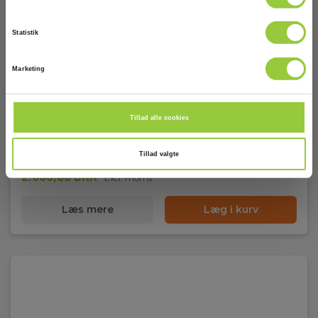
Statistik
Marketing
Kimo/Sauermann K35. Måletragt 200x200mm
EAN 5703534407608
Tillad alle cookies
EL-NR 8798332846
På lager
Tillad valgte
2.635,00 DKK
Excl. moms
Læs mere
Læg i kurv