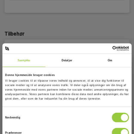
Ventilationstragte
Måleområde:
Tilbehør
30 m³/h - 750 m³/h
Målemetode:
Varmetråd
Samtykke
Detaljer
Om
Foldbar:
Ventilationstragten kan ikke foldes sammen
Denne hjemmeside bruger cookies
Vi bruger cookies til at tilpasse vores indhold og annoncer, til at vise dig funktioner til
sociale medier og til at analysere vores trafik. Vi deler også oplysninger om din brug af
vores hjemmeside med vores partnere inden for sociale medier, annonceringspartnere og
analysepartnere. Vores partnere kan kombinere disse data med andre oplysninger, du har
givet dem, eller som de har indsamlet fra din brug af deres tjenester.
Samtykkevalg
Nødvendig
Præferencer