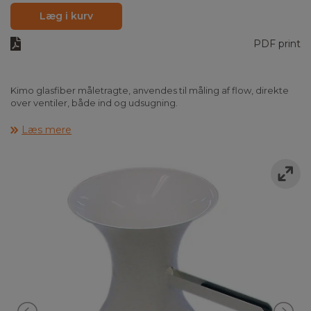
Læg i kurv
PDF print
Kimo glasfiber måletragte, anvendes til måling af flow, direkte
over ventiler, både ind og udsugning.
Måletragtene findes i 6 forskellige versioner, hvoraf 4 af
Læs mere
tragtene(K35/75/120/150) er forberedt til måling med varmetråd,
og de resterende 2 tragte(K25/85) til måling med vingehjul.
Vi anbefaler at tragtene fra Kimo anvendes sammen med
et tilhørende måleinstrument fra Kimo, som er forprogrammeret
til de enkelte tragte, således man i instrumentet blot vælger,
hvilken tragt der måles med, hvorefter tragtens mål og k-faktor
er indlagt i instrumentet.
Det er endvidere vores anbefaling at der til måling af flow over
ventiler, anvendes en tragt med vingehjul, da sandsynligheden
for at instrumentet bliver snydt, er mindre i forhold til måling
med tragt og varmetråd, såfremt luften ikke ligger jævnt fordelt
over ventilen.