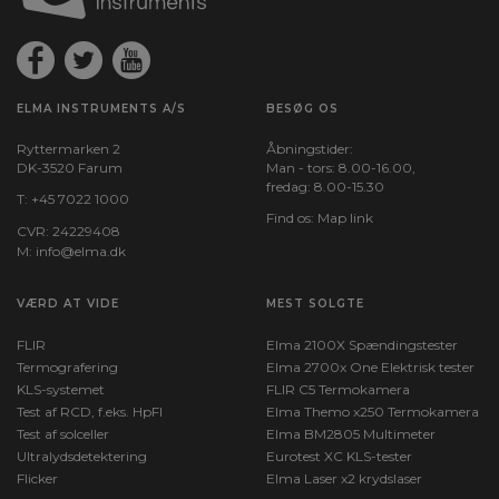
ELMA INSTRUMENTS A/S
BESØG OS
Ryttermarken 2
Åbningstider:
DK-3520 Farum
Man - tors: 8.00-16.00,
fredag: 8.00-15.30
T:
+45 7022 1000
Find os:
Map link
CVR: 24229408
M:
info@elma.dk
VÆRD AT VIDE
MEST SOLGTE
FLIR
Elma 2100X Spændingstester
Termografering
Elma 2700x One Elektrisk tester
KLS-systemet
FLIR C5 Termokamera
Test af RCD, f.eks. HpFI
Elma Themo x250 Termokamera
Test af solceller
Elma BM2805 Multimeter
Ultralydsdetektering
Eurotest XC KLS-tester
Flicker
Elma Laser x2 krydslaser