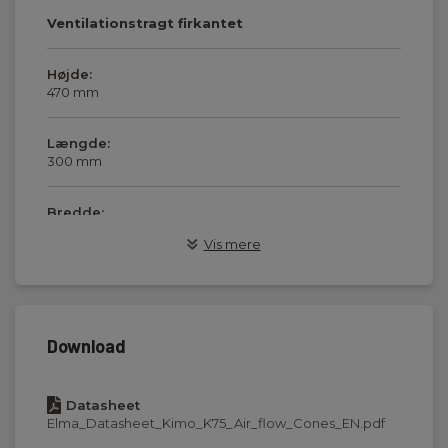
Ventilationstragt firkantet
Højde:
470 mm
Længde:
300 mm
Bredde:
300 mm
Vis mere
Dimensioner
Download
Vægt
Datasheet
Nettovægt:
Elma_Datasheet_Kimo_K75_Air_flow_Cones_EN.pdf
1400 g