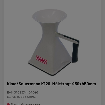
Kimo/Sauermann K120. Måletragt 450x450mm
EAN 5703534407646
EL-NR 8798332862
Snart på lager igen