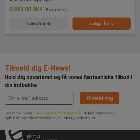
3.565,00 DKK
Excl. moms
Læs mere
Læg i kurv
Tilmeld dig E-News!
Hold dig opdateret og få vores fantastiske tilbud i
din indbakke
Tilmeld mig
Læs mere i vores
GDPR Persondatabeskyttelse
. Du kan fremelde dig
nyhedsbrevet når som helst via et link i nyhedsmailen.