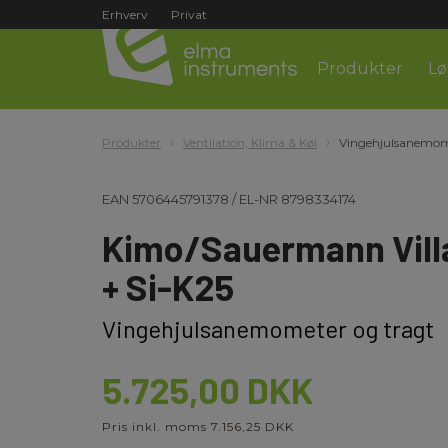
Erhverv
Privat
Produkter
Lø
Produkter
Ventilation, Klima & Køl
Vingehjulsanemom
EAN
5706445791378
/
EL-NR
8798334174
Kimo/Sauermann VillaK
+ Si-K25
Vingehjulsanemometer og tragt
5.725,00 DKK
Pris inkl. moms 7.156,25 DKK