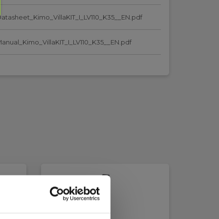
atasheet_Kimo_VillaKIT_I_LV110_K35__EN.pdf
anual_Kimo_VillaKIT_I_LV110_K35__EN.pdf