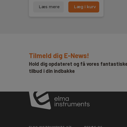
Læs mere
Læg i kurv
Tilmeld dig E-News!
Hold dig opdateret og få vores fantastisk
tilbud i din indbakke