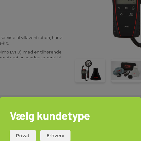
service af villaventilation, har vi
-kit.
Kimo LV110), med en tilhørende
emometeret anvendes seperat til
meteret kan anvendes med tragt
f lufthastighed eller flow,
tra funktioner bl.a. datahold,
emometer, vejledning,
t en Si-K25 tragt, der leveres
Vælg kundetype
Download
Privat
Erhverv
Brochurer
Elma_B