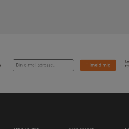
Læ
e
Tilmeld mig
ny