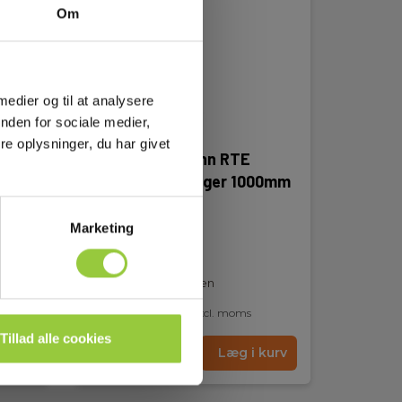
Om
 medier og til at analysere
nden for sociale medier,
e oplysninger, du har givet
Kimo/Sauermann RTE
er
Teleskopforlænger 1000mm
EAN 5703534407165
Marketing
EL-NR 8798332642
Snart på lager igen
1.555,00 DKK
Excl. moms
Tillad alle cookies
kurv
Læs mere
Læg i kurv