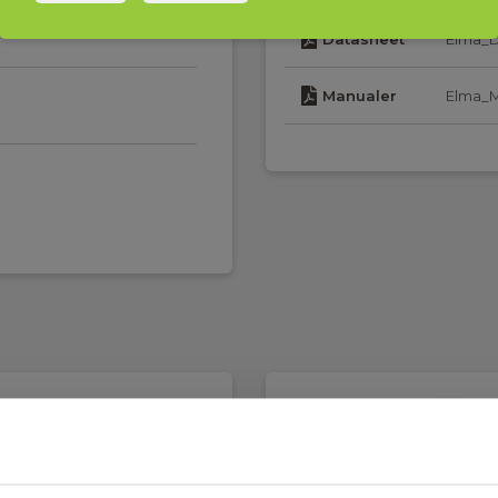
Datasheet
Elma_D
Manualer
Elma_M