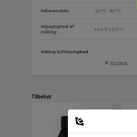
Måleområde:
-20 °C - 80 °C
Nøjagtighed af
± 0.4 % ± 0.3 °C
måling:
Måling lufthastighed
Vis mere
Måleområde:
0.3 m/s - 35 m/s
Nøjagtighed af
± 3 % ± 0.1 m/s
hastighedsmåling:
Tilbehør
Ventilationstragt rund
Diameter:
260 mm