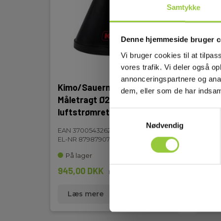
Højde:
282 mm
Samtykke
Display og indikering
Denne hjemmeside bruger c
Vi bruger cookies til at tilpas
Display:
Analogt display, bag
vores trafik. Vi deler også 
annonceringspartnere og anal
Kimo/Sauermann Si-K25
Kimo
dem, eller som de har indsaml
Batteri
Måletragt Ø260 mm med
Måle
luftstrømretter
luft
Samtykkevalg
Batteri:
4 x AAA (inkl.)
Nødvendig
EAN 3700543262671
EAN 
EL-NR 8798790718
EL-NR
Kapslingsklasse
På lager
Sna
945,00 DKK
1.19
Excl. moms
IP-klasse:
IP54
Læs mere
Læg i kurv
Læ
Dimensioner