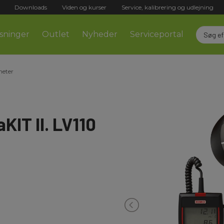
Downloads
Viden og kurser
Service, kalibrering og udlejning
sninger
Outlet
Nyheder
Serviceportal
eter
IT II. LV110