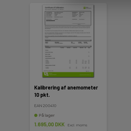
Vægt
Nettovægt:
390 g
Ventilationstragte
Måleområde:
400 m³/h - 10 m³/h
Målemetode:
Vingehjul
Kalibrering af anemometer
LV110/ LV110S,LV130/ 
Instrumenter:
10 pkt.
SH100,AMI310 + SH10
EAN 200410
Måleinstrument
Måleinstrument er in
På lager
inkl./ eksl.:
1.695,00 DKK
Excl. moms
Foldbar:
Ventilationstragten 