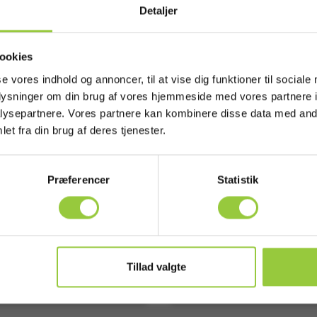
Detaljer
ookies
se vores indhold og annoncer, til at vise dig funktioner til sociale
grundsbelyst
oplysninger om din brug af vores hjemmeside med vores partnere i
ysepartnere. Vores partnere kan kombinere disse data med andr
/Sauermann Si-K85
Kimo/Sauermann CQ15
et fra din brug af deres tjenester.
tragt 350x350mm m.
Gummikappe m/magnet
strømretter
EAN 5706445791866
Præferencer
Statistik
EL-NR 8798336237
3700543262688
 8798790721
rt på lager igen
Lav lagerbeholdning
5,00 DKK
325,00 DKK
Excl. moms
Excl. moms
Tillad valgte
s mere
Læg i kurv
Læs mere
Læg i 