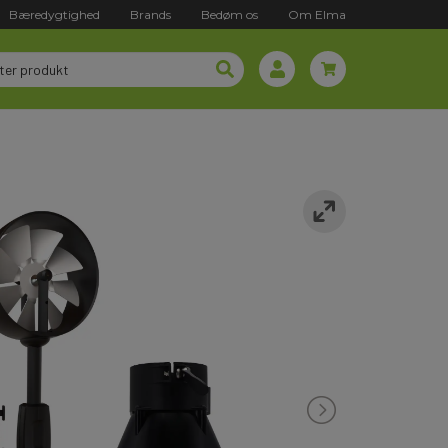
Bæredygtighed
Brands
Bedøm os
Om Elma