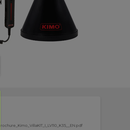
rochure_Kimo_VillaKIT_I_LV110_K35__EN.pdf