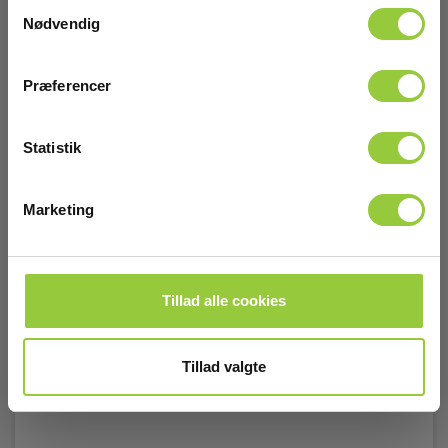
Samtykkevalg
Nødvendig
Præferencer
Kimo/Sauermann K120. Måletragt 450x450mm
Statistik
EAN 5703534407646
EL-NR 8798332862
Marketing
Snart på lager igen
3.565,00 DKK
Excl. moms
Læs mere
Læg i kurv
Tillad alle cookies
Tillad valgte