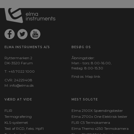
ELMA INSTRUMENTS A/S
BESØG OS
Ryttermarken 2
Åbningstider:
DK-3520 Farum
Man - tors: 8.00-16.00,
fredag: 8.00-15.30
T:
+45 7022 1000
Find os:
Map link
CVR: 24229408
M:
info@elma.dk
VÆRD AT VIDE
MEST SOLGTE
FLIR
Elma 2100X Spændingstester
Termografering
Elma 2700x One Elektrisk tester
KLS-systemet
FLIR C5 Termokamera
Test af RCD, f.eks. HpFI
Elma Themo x250 Termokamera