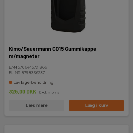
Kimo/Sauermann CQ15 Gummikappe
m/magneter
EAN 5706445791866
EL-NR 8798336237
Lav lagerbeholdning
325,00 DKK
Excl. moms
Læs mere
Læg i kurv