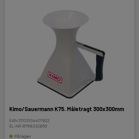
80
Batteri:
4 stk, AAA, Inkl.
Batteri medfølger:
Inkl.
Vægt (g):
250
Dimensioner HxBxD (mm):
149x72x35
Kimo/Sauermann K75. Måletragt 300x300mm
EAN 5703534407622
EL-NR 8798332859
På lager