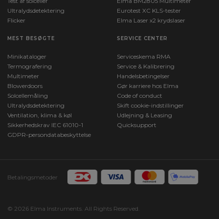
Test af solceller
Elma BM2805 Multimeter
Ultralydsdetektering
Eurotest XC KLS-tester
Flicker
Elma Laser x2 krydslaser
MEST BESØGTE
SERVICE CENTER
Minikataloger
Serviceskema RMA
Termografering
Service & Kalibrering
Multimeter
Handelsbetingelser
Blowerdoors
Gør karriere hos Elma
Solcellemåling
Code of conduct
Ultralydsdetektering
Skift cookie-indstillinger
Ventilation, klima & køl
Udlejning & Leasing
Sikkerhedskrav IEC 61010-1
Quicksupport
GDPR-persondatabeskyttelse
Betalingsmetoder
© 2026 Elma Instruments. All Rights Reserved.