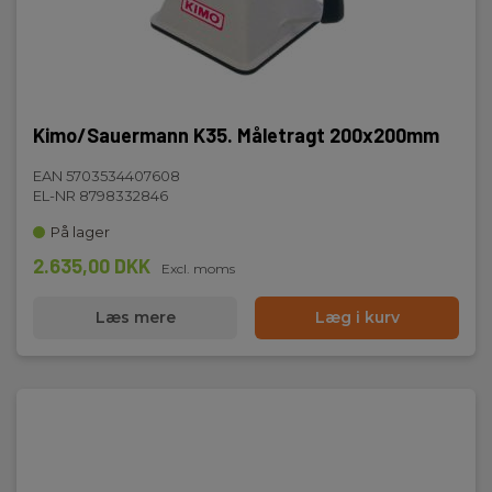
Temperatur område:
-20...80 °C
Hastighed minimum (m/s):
0,15
Kimo/Sauermann K35. Måletragt 200x200mm
EAN 5703534407608
Hastighed maksimum (m/s):
EL-NR 8798332846
30
På lager
Nøjagtighed m/s (+/-%):
2.635,00 DKK
Excl. moms
3
Læs mere
Læg i kurv
Opløsning (m/s):
0,01
Temperatur minimum (°C):
-20
Temperatur maksimum (°C):