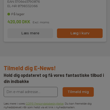
EAN 5706445790876
EL-NR 8798332066
På lager
420,00 DKK
Excl. moms
Læs mere
Læg i kurv
Tilmeld dig E-News!
Hold dig opdateret og få vores fantastiske tilbud i
din indbakke
Tilmeld mig
Læs mere i vores
GDPR Persondatabeskyttelse
. Du kan fremelde dig
nyhedsbrevet når som helst via et link i nyhedsmailen.