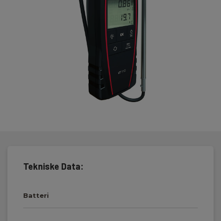
lufthastighed over tid, auto sluk, valg af kanaldimension eller valg
af tragt.
KIMO VT110 er et ideelt instrument til kontrol af villaventilation.
Den enkelte betjening af instrumentet og muligheden for
tilslutning af tragt, gør at målinger kan udføres nemt og hurtigt.
KIMO VT110 leveres komplet i taske inkl. varmetrådsprobe,
kalibreringscertifikat, Dansk vejledning og batteri.
Tekniske Data:
Batteri