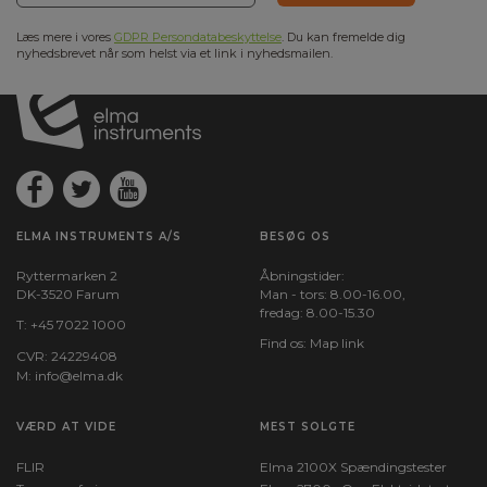
Læs mere i vores
GDPR Persondatabeskyttelse
. Du kan fremelde dig
nyhedsbrevet når som helst via et link i nyhedsmailen.
ELMA INSTRUMENTS A/S
BESØG OS
Ryttermarken 2
Åbningstider:
DK-3520 Farum
Man - tors: 8.00-16.00,
fredag: 8.00-15.30
T:
+45 7022 1000
Find os:
Map link
CVR: 24229408
M:
info@elma.dk
VÆRD AT VIDE
MEST SOLGTE
FLIR
Elma 2100X Spændingstester