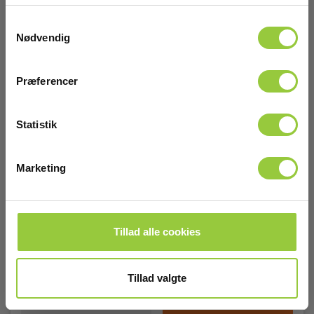
149 mm x 60 mm x 26 mm
Samtykkevalg
Nødvendig
Vægt
Præferencer
Nettovægt:
120 g
Statistik
Marketing
Line splitter Schuko
EAN 8033100180626
EL-NR 8798340197
Tillad alle cookies
På lager
375,00 DKK
Excl. moms
Tillad valgte
Læs mere
Læg i kurv