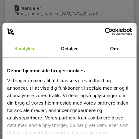
Manualer
Instrumentegenskaber:
Elma_Manual_Kyoritsu_2431_2434_DK.pdf
IEC/EN 61010-1,IEC/EN 61010-2-032,IEC/EN 61326-1
Manualer
Sikkerhedskategori
Elma_Manual_Kyoritsu_2431_EN.pdf
Samtykke
Detaljer
Om
IEC 61010-1 målekategori:
CAT III 300 V
Denne hjemmeside bruger cookies
Batteri
Tilbehør
Vi bruger cookies til at tilpasse vores indhold og
annoncer, til at vise dig funktioner til sociale medier og til
Batteri:
at analysere vores trafik. Vi deler også oplysninger om
2 x LR44/SR44 Alkaline (inkl.)
din brug af vores hjemmeside med vores partnere inden
for sociale medier, annonceringspartnere og
analysepartnere. Vores partnere kan kombinere disse
Dimensioner
data med andre oplysninger, du har givet dem, eller som
de har indsamlet fra din brug af deres tjenester.
H x B x D: