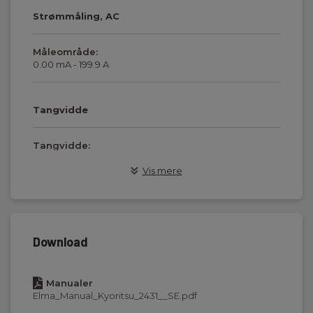
Strømmåling, AC
Måleområde:
0.00 mA - 199.9 A
Tangvidde
Tangvidde:
24 mm
Vis mere
Display og indikering
Display:
Download
Digitalt display
Manualer
Elma_Manual_Kyoritsu_2431__SE.pdf
Standarder og normer