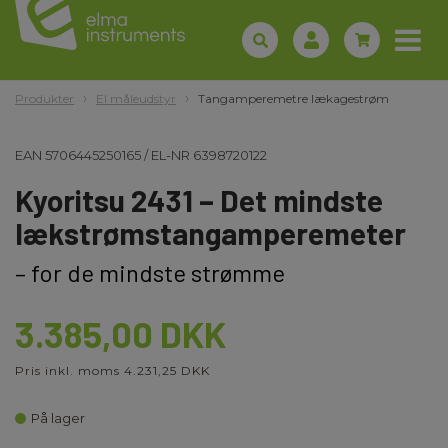
Produkter
El måleudstyr
Tangamperemetre lækagestrøm
EAN
5706445250165
/
EL-NR
6398720122
Kyoritsu 2431 – Det mindste
lækstrømstangamperemeter
– for de mindste strømme
3.385,00 DKK
Pris inkl. moms 4.231,25 DKK
På lager