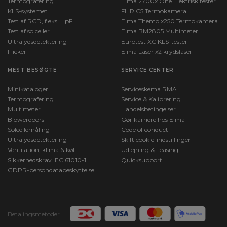
Termografering
Elma 2700x One Elektrisk tester
KLS-systemet
FLIR C5 Termokamera
Test af RCD, f.eks. HpFI
Elma Themo x250 Termokamera
Test af solceller
Elma BM2805 Multimeter
Ultralydsdetektering
Eurotest XC KLS-tester
Flicker
Elma Laser x2 krydslaser
MEST BESØGTE
SERVICE CENTER
Minikataloger
Serviceskema RMA
Termografering
Service & Kalibrering
Multimeter
Handelsbetingelser
Blowerdoors
Gør karriere hos Elma
Solcellemåling
Code of conduct
Ultralydsdetektering
Skift cookie-indstillinger
Ventilation, klima & køl
Udlejning & Leasing
Sikkerhedskrav IEC 61010-1
Quicksupport
GDPR-persondatabeskyttelse
Betalingsmetoder