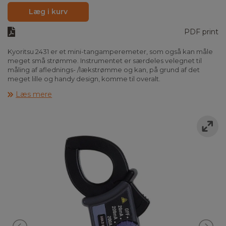
Læg i kurv
PDF print
Kyoritsu 2431 er et mini-tangamperemeter, som også kan måle
meget små strømme. Instrumentet er særdeles velegnet til
måling af aflednings- /lækstrømme og kan, på grund af det
meget lille og handy design, komme til overalt.
Læs mere
Instrumentet er forsynet med datahold for fastlåsning af
øjebliksværdier, samt frekvensfilter for frafiltrering af harmonisk
forvrængning. Kyoritsu 2431 måler op til 200A AC, og har i 20mA
området opløsning på 10 microampere. Instrumentet opfylder
IEC 61010-1 KAT III 300V og leveres komplet inkl. taske og
batterier.