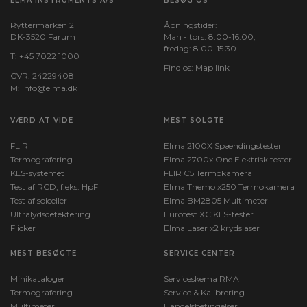
ELMA INSTRUMENTS A/S
BESØG OS
Ryttermarken 2
Åbningstider:
DK-3520 Farum
Man - tors: 8.00-16.00,
fredag: 8.00-15.30
T:
+45 7022 1000
Find os:
Map link
CVR: 24229408
M:
info@elma.dk
VÆRD AT VIDE
MEST SOLGTE
FLIR
Elma 2100X Spændingstester
Termografering
Elma 2700x One Elektrisk tester
KLS-systemet
FLIR C5 Termokamera
Test af RCD, f.eks. HpFI
Elma Themo x250 Termokamera
Test af solceller
Elma BM2805 Multimeter
Ultralydsdetektering
Eurotest XC KLS-tester
Flicker
Elma Laser x2 krydslaser
MEST BESØGTE
SERVICE CENTER
Minikataloger
Serviceskema RMA
Termografering
Service & Kalibrering
Multimeter
Handelsbetingelser