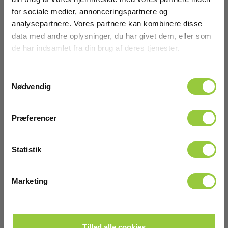
for sociale medier, annonceringspartnere og
Batteri
analysepartnere. Vores partnere kan kombinere disse
data med andre oplysninger, du har givet dem, eller som
Batteri:
6 x AA Alkaline (inkl.)
de har indsamlet fra din brug af deres tjenester.
Samtykkevalg
Dimensioner
Nødvendig
Jordmodstand
Præferencer
Vis mere
Installationstest/KLS
Statistik
Display :
Download
Marketing
Baggrundsbelyst LCD
Manualer
Hukommelse:
Elma_Manual_Kyoritsu_4140_loopmeter__EN.pdf
Nej
Tillad alle cookies