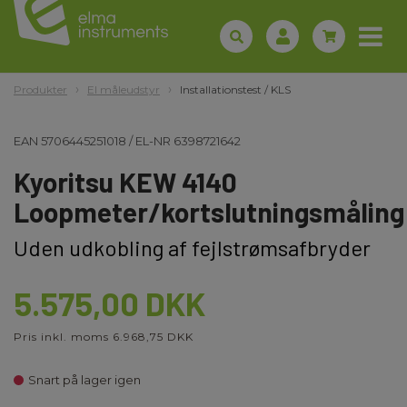
Produkter
El måleudstyr
Installationstest / KLS
EAN
5706445251018
/
EL-NR
6398721642
Kyoritsu KEW 4140
Loopmeter/kortslutningsmåling
Uden udkobling af fejlstrømsafbryder
5.575,00 DKK
Pris inkl. moms 6.968,75 DKK
Snart på lager igen