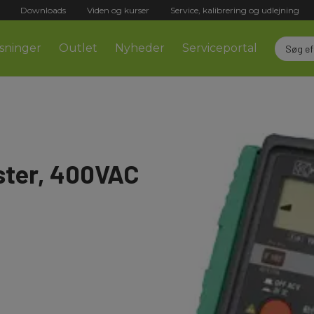
Downloads
Viden og kurser
Service, kalibrering og udlejning
sninger
Outlet
Nyheder
Serviceportal
ester, 400VAC