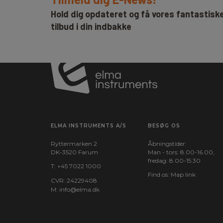
Hold dig opdateret og få vores fantastisk
tilbud i din indbakke
ELMA INSTRUMENTS A/S
BESØG OS
Ryttermarken 2
Åbningstider:
DK-3520 Farum
Man - tors: 8.00-16.00,
fredag: 8.00-15.30
T:
+45 7022 1000
Find os:
Map link
CVR: 24229408
M:
info@elma.dk