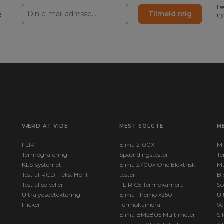
Læ
e
Tilmeld mig
ny
VÆRD AT VIDE
MEST SOLGTE
M
FLIR
Elma 2100X
Mi
Termografering
Spændingstester
Te
KLS-systemet
Elma 2700x One Elektrisk
Mu
Test af RCD, f.eks. HpFI
tester
Bl
Test af solceller
FLIR C5 Termokamera
So
Ultralydsdetektering
Elma Themo x250
Ul
Flicker
Termokamera
Ve
Elma BM2805 Multimeter
Si