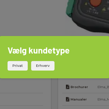
Vælg kundetype
Privat
Erhverv
Download
Brochurer
Elma_B
Manualer
Elma_M