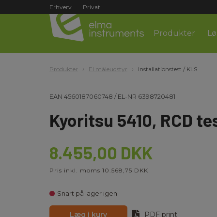
Erhverv
Privat
Produkter
Lø
Produkter
El måleudstyr
Installationstest / KLS
EAN
4560187060748
/
EL-NR
6398720481
Kyoritsu 5410, RCD t
8.455,00 DKK
Pris inkl. moms 10.568,75 DKK
Snart på lager igen
Læg i kurv
PDF print