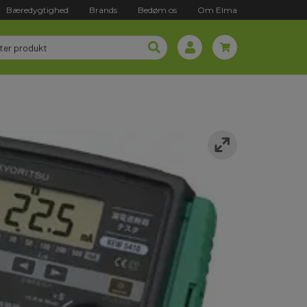
Bæredygtighed
Brands
Bedøm os
Om Elma