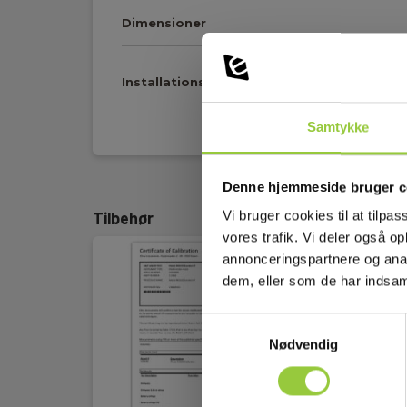
Dimensioner
Installationstest/KLS
Vis mere
Samtykke
Kapslingsklasse
54
(IP):
Denne hjemmeside bruger c
RCD-test:
Type AC
Vi bruger cookies til at tilpas
Tilbehør
vores trafik. Vi deler også 
Fasefølge/spændingsmåling:
Ja
annonceringspartnere og anal
dem, eller som de har indsaml
Batteri:
8 stk, AA, Inkl.
Samtykkevalg
Vægt (g):
965
Nødvendig
Dimensioner HxBxD
167 × 186 × 89
(mm):