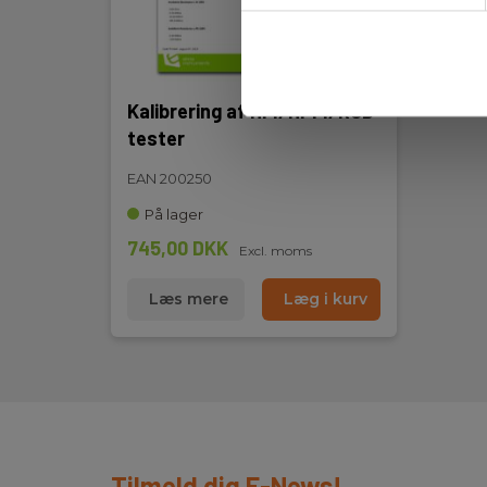
Kalibrering af HFI/HPFI/RCD
tester
EAN 200250
På lager
745,00 DKK
Excl. moms
Læs mere
Læg i kurv
Tilmeld dig E-News!