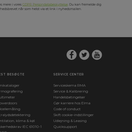
s mere i vores
GDPR Persondatabeskyttelse
. Du kan fremelde dig
hedsbrevet når som helst via et link i nyhedsmailen.
EST BESØGTE
SERVICE CENTER
nikataloger
Serviceskema RMA
rmografering
Service & Kalibrering
ltimeter
Handelsbetingelser
owerdoors
Gør karriere hos Elma
lcellemåling
Code of conduct
tralydsdetektering
Skift cookie-indstillinger
ntilation, klima & køl
Udlejning & Leasing
kkerhedskrav IEC 61010-1
Quicksupport