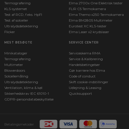
Termografering
Elma 2700x One Elektrisk tester
KLS-systemet
FLIR C5 Termokamera
Test af RCD, f.eks. HpFI
Elma Themo x250 Termokamera
Test af solceller
Elma BM2805 Multimeter
Ultralydsdetektering
Eurotest XC KLS-tester
Flicker
Elma Laser x2 krydslaser
MEST BESØGTE
SERVICE CENTER
Minikataloger
Serviceskema RMA
Termografering
Service & Kalibrering
Multimeter
Handelsbetingelser
Blowerdoors
Gør karriere hos Elma
Solcellemåling
Code of conduct
Ultralydsdetektering
Skift cookie-indstillinger
Ventilation, klima & køl
Udlejning & Leasing
Sikkerhedskrav IEC 61010-1
Quicksupport
GDPR-persondatabeskyttelse
Betalingsmetoder