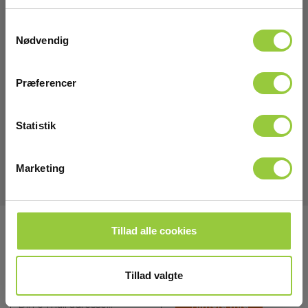
Samtykkevalg
Download
Nødvendig
Manualer
Præferencer
Elma_Manual_Kyoritsu_8241_SW_USB_for_K1052_K1062__EN.p
Statistik
Manualer
Elma_Manual_Kyoritsu_8241_SW_USB_for_K1052_K1062_Install
Marketing
Tillad alle cookies
Tilmeld dig E-News!
Hold dig opdateret og få vores fantastiske tilbud i
din indbakke
Tillad valgte
Tilmeld mig