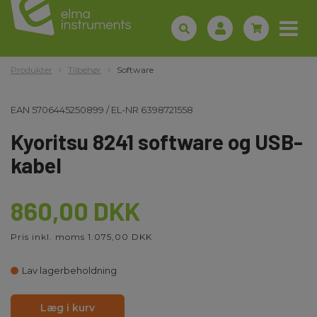
Produkter
Tilbehør
Software
EAN
5706445250899
/
EL-NR
6398721558
Kyoritsu 8241 software og USB-
kabel
860,00 DKK
Pris inkl. moms 1.075,00 DKK
Lav lagerbeholdning
Læg i kurv