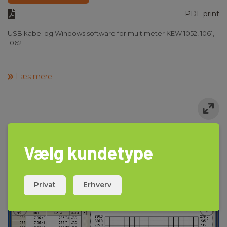
PDF print
USB kabel og Windows software for multimeter KEW 1052, 1061,
1062
Læs mere
Vælg kundetype
Privat
Erhverv