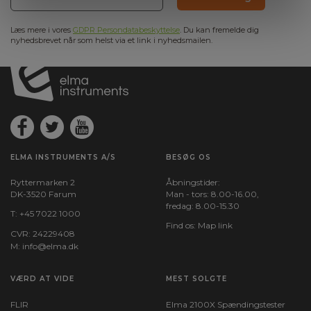
Læs mere i vores
GDPR Persondatabeskyttelse
. Du kan fremelde dig
nyhedsbrevet når som helst via et link i nyhedsmailen.
ELMA INSTRUMENTS A/S
BESØG OS
Ryttermarken 2
Åbningstider:
DK-3520 Farum
Man - tors: 8.00-16.00,
fredag: 8.00-15.30
T:
+45 7022 1000
Find os:
Map link
CVR: 24229408
M:
info@elma.dk
VÆRD AT VIDE
MEST SOLGTE
FLIR
Elma 2100X Spændingstester