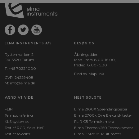
ELMA INSTRUMENTS A/S
BESØG OS
Ryttermarken 2
Åbningstider:
DK-3520 Farum
Man - tors: 8.00-16.00,
fredag: 8.00-15.30
T:
+45 7022 1000
Find os:
Map link
CVR: 24229408
M:
info@elma.dk
VÆRD AT VIDE
MEST SOLGTE
FLIR
Elma 2100X Spændingstester
Termografering
Elma 2700x One Elektrisk tester
KLS-systemet
FLIR C5 Termokamera
Test af RCD, f.eks. HpFI
Elma Themo x250 Termokamera
Test af solceller
Elma BM2805 Multimeter