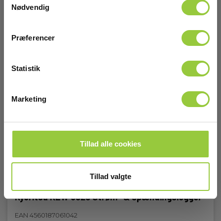
Nødvendig
Nettovægt:
0.135 kg
Præferencer
Statistik
Marketing
Tillad alle cookies
Tillad valgte
Kyoritsu KEW 5020 Strøm- & spændingslogger
EAN 4560187061042