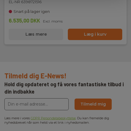
EL-NR 6398721516
Snart på lager igen
6.535,00 DKK
Excl. moms
Læs mere
Læg i kurv
Tilmeld dig E-News!
Hold dig opdateret og få vores fantastiske tilbud i
din indbakke
Tilmeld mig
Læs mere i vores
GDPR Persondatabeskyttelse
. Du kan fremelde dig
nyhedsbrevet når som helst via et link i nyhedsmailen.