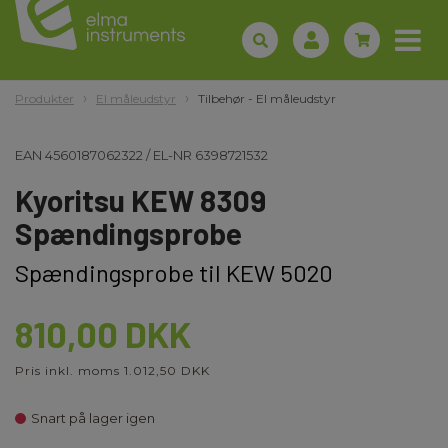
Produkter
El måleudstyr
Tilbehør - El måleudstyr
EAN
4560187062322
/
EL-NR
6398721532
Kyoritsu KEW 8309
Spændingsprobe
Spændingsprobe til KEW 5020
810,00 DKK
Pris inkl. moms 1.012,50 DKK
Snart på lager igen