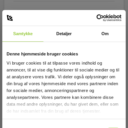
Standarder og normer
Vis mere
Instrumentegenskaber:
IEC/EN 61010-1,IEC/EN 61010-031,IEC/EN 61326-1
Samtykke
Detaljer
Om
Download
Sikkerhedskategori
Denne hjemmeside bruger cookies
Vi bruger cookies til at tilpasse vores indhold og
Manualer
IEC 61010-1 målekategori:
annoncer, til at vise dig funktioner til sociale medier og til
Elma_Manual_Kyoritsu_8309_EN.pdf
CAT III 600 V
at analysere vores trafik. Vi deler også oplysninger om
din brug af vores hjemmeside med vores partnere inden
Dimensioner
for sociale medier, annonceringspartnere og
analysepartnere. Vores partnere kan kombinere disse
H x B x D:
data med andre oplysninger, du har givet dem, eller som
Tilbehør
87 mm x 26 mm x 17 mm
de har indsamlet fra din brug af deres tjenester.
Samtykkevalg
Vægt