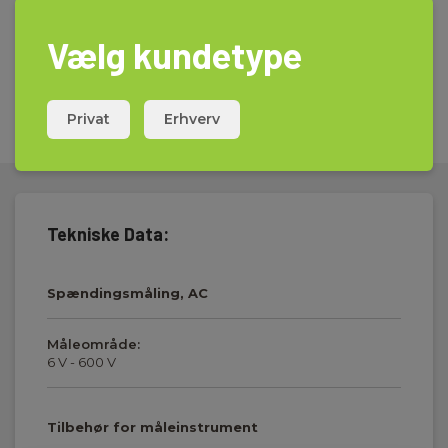
Vælg kundetype
Privat
Erhverv
Tekniske Data:
Spændingsmåling, AC
Måleområde:
6 V - 600 V
Tilbehør for måleinstrument