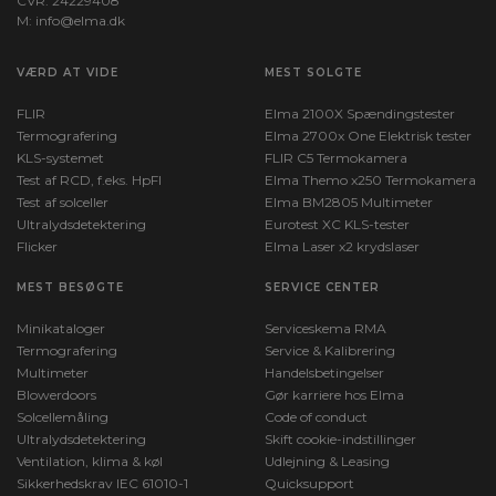
CVR: 24229408
M:
info@elma.dk
VÆRD AT VIDE
MEST SOLGTE
FLIR
Elma 2100X Spændingstester
Termografering
Elma 2700x One Elektrisk tester
KLS-systemet
FLIR C5 Termokamera
Test af RCD, f.eks. HpFI
Elma Themo x250 Termokamera
Test af solceller
Elma BM2805 Multimeter
Ultralydsdetektering
Eurotest XC KLS-tester
Flicker
Elma Laser x2 krydslaser
MEST BESØGTE
SERVICE CENTER
Minikataloger
Serviceskema RMA
Termografering
Service & Kalibrering
Multimeter
Handelsbetingelser
Blowerdoors
Gør karriere hos Elma
Solcellemåling
Code of conduct
Ultralydsdetektering
Skift cookie-indstillinger
Ventilation, klima & køl
Udlejning & Leasing
Sikkerhedskrav IEC 61010-1
Quicksupport