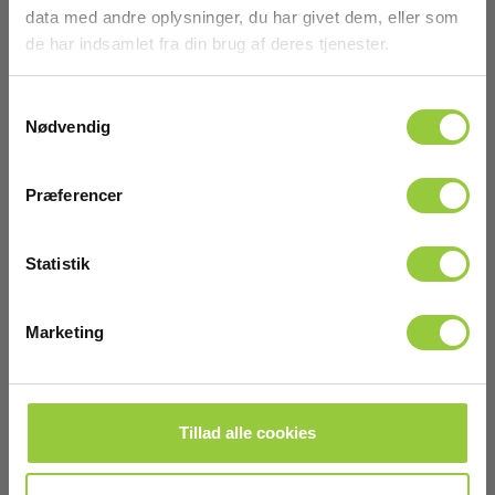
Lav lagerbeholdning
data med andre oplysninger, du har givet dem, eller som
340,00 DKK
de har indsamlet fra din brug af deres tjenester.
Excl. moms
Læs mere
Læg i kurv
Samtykkevalg
Nødvendig
Præferencer
Statistik
Marketing
Tillad alle cookies