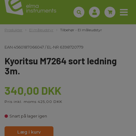
Produkter
El måleudstyr
Tilbehør - El måleudstyr
EAN
4560187066047
/
EL-NR
6398720779
Kyoritsu M7264 sort ledning
3m.
340,00 DKK
Pris inkl. moms 425,00 DKK
Snart på lager igen
Læg i kurv