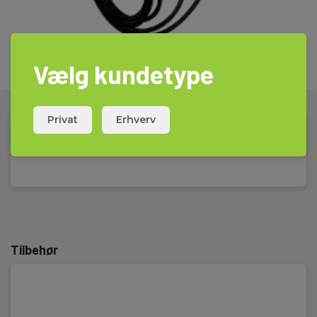
Vælg kundetype
Privat
Erhverv
Tekniske Data
Tilbehør