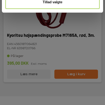
Tillad valgte
Kyoritsu højspændingsprobe M7165A, rød, 3m.
EAN 4560187064821
EL-NR 6398720766
På lager
395,00 DKK
Excl. moms
Læs mere
Læg i kurv