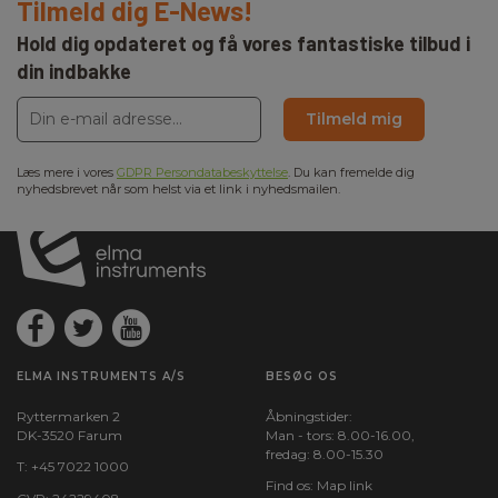
Tilmeld dig E-News!
Hold dig opdateret og få vores fantastiske tilbud i
din indbakke
Tilmeld mig
Læs mere i vores
GDPR Persondatabeskyttelse
. Du kan fremelde dig
nyhedsbrevet når som helst via et link i nyhedsmailen.
ELMA INSTRUMENTS A/S
BESØG OS
Ryttermarken 2
Åbningstider:
DK-3520 Farum
Man - tors: 8.00-16.00,
fredag: 8.00-15.30
T:
+45 7022 1000
Find os:
Map link