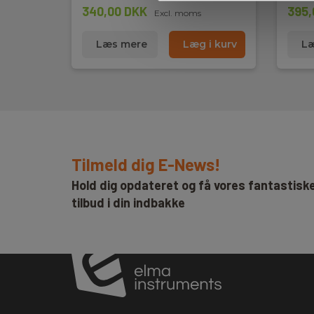
340,00 DKK
395,
Excl. moms
Læs mere
Læg i kurv
Læ
Tilmeld dig E-News!
Hold dig opdateret og få vores fantastisk
tilbud i din indbakke