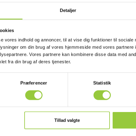
Detaljer
ookies
se vores indhold og annoncer, til at vise dig funktioner til sociale
oplysninger om din brug af vores hjemmeside med vores partnere i
ysepartnere. Vores partnere kan kombinere disse data med andr
et fra din brug af deres tjenester.
Præferencer
Statistik
itsu
pændingsprobe
5A, rød, 3m.
560187064821
Tillad valgte
 6398720766
lager