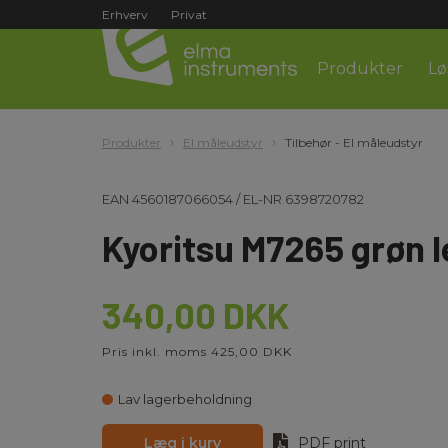
Erhverv
Privat
Produkter
Lø
Produkter
El måleudstyr
Tilbehør - El måleudstyr
EAN
4560187066054
/
EL-NR
6398720782
Kyoritsu M7265 grøn 
340,00 DKK
Pris inkl. moms 425,00 DKK
Lav lagerbeholdning
Læg i kurv
PDF print