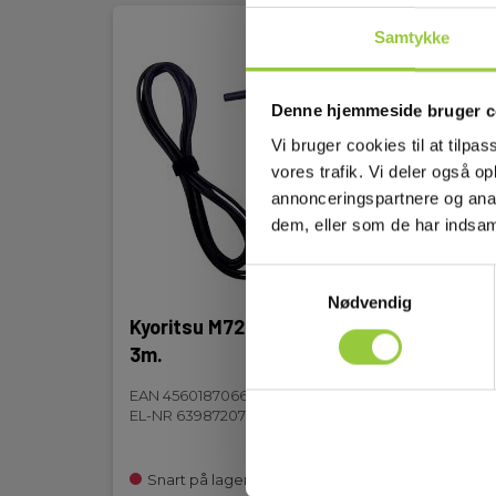
Samtykke
Denne hjemmeside bruger c
Vi bruger cookies til at tilpas
vores trafik. Vi deler også 
annonceringspartnere og anal
dem, eller som de har indsaml
Samtykkevalg
Nødvendig
Kyoritsu M7264 sort ledning
Kyor
3m.
højs
M716
EAN 4560187066047
EL-NR 6398720779
EAN 4
EL-NR
Snart på lager igen
På 