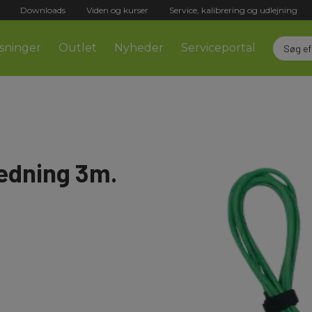
Downloads
Viden og kurser
Service, kalibrering og udlejning
sninger
Outlet
Nyheder
Serviceportal
ledning 3m.