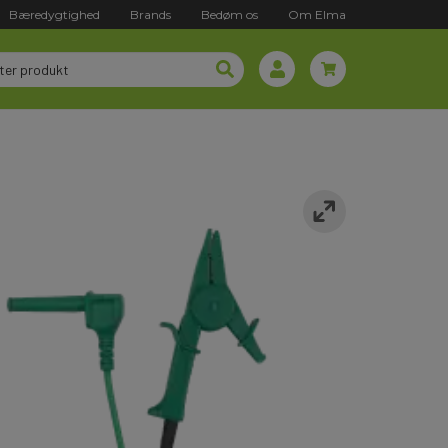
Bæredygtighed
Brands
Bedøm os
Om Elma