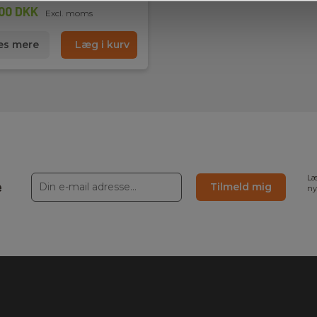
00 DKK
Excl. moms
s mere
Læg i kurv
Læ
e
Tilmeld mig
ny