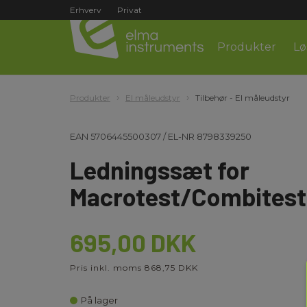
Erhverv
Privat
Produkter
Lø
Produkter
El måleudstyr
Tilbehør - El måleudstyr
EAN
5706445500307
/
EL-NR
8798339250
Ledningssæt for
Macrotest/Combitest
695,00 DKK
Pris inkl. moms 868,75 DKK
På lager