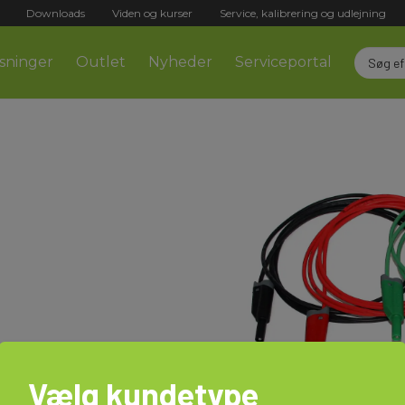
Downloads
Viden og kurser
Service, kalibrering og udlejning
sninger
Outlet
Nyheder
Serviceportal
Vælg kundetype