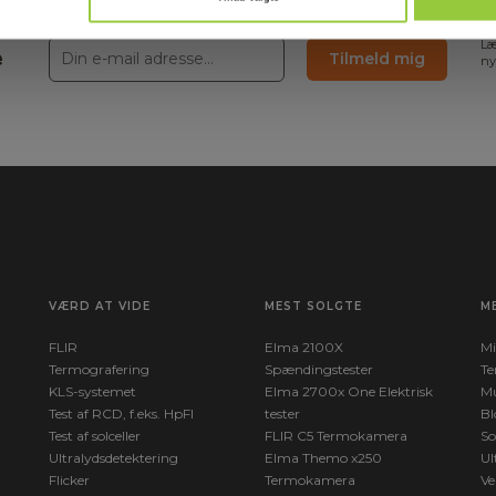
Læ
e
Tilmeld mig
ny
VÆRD AT VIDE
MEST SOLGTE
M
FLIR
Elma 2100X
Mi
Termografering
Spændingstester
Te
KLS-systemet
Elma 2700x One Elektrisk
Mu
Test af RCD, f.eks. HpFI
tester
Bl
Test af solceller
FLIR C5 Termokamera
So
Ultralydsdetektering
Elma Themo x250
Ul
Flicker
Termokamera
Ve