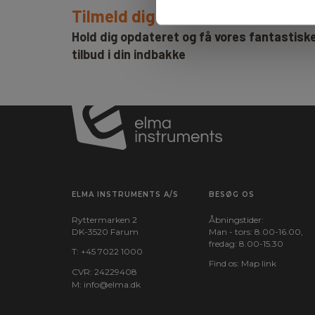
Tilmeld dig E-News!
Hold dig opdateret og få vores fantastisk
tilbud i din indbakke
ELMA INSTRUMENTS A/S
BESØG OS
Ryttermarken 2
Åbningstider:
DK-3520 Farum
Man - tors: 8.00-16.00,
fredag: 8.00-15.30
T:
+45 7022 1000
Find os:
Map link
CVR: 24229408
M:
info@elma.dk