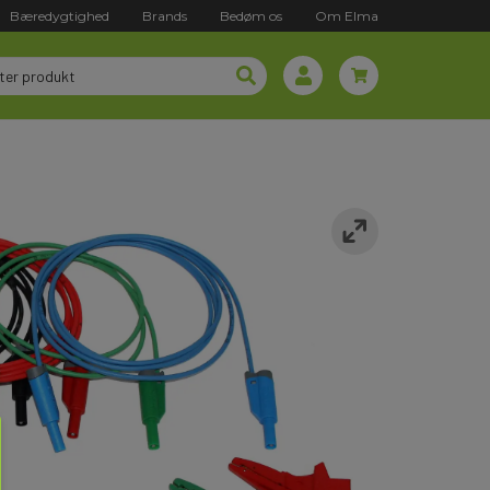
Bæredygtighed
Brands
Bedøm os
Om Elma