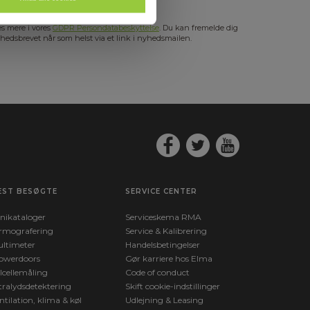
s mere i vores
GDPR Persondatabeskyttelse
. Du kan fremelde dig
hedsbrevet når som helst via et link i nyhedsmailen.
EST BESØGTE
SERVICE CENTER
nikataloger
Serviceskema RMA
rmografering
Service & Kalibrering
ltimeter
Handelsbetingelser
owerdoors
Gør karriere hos Elma
lcellemåling
Code of conduct
tralydsdetektering
Skift cookie-indstillinger
ntilation, klima & køl
Udlejning & Leasing