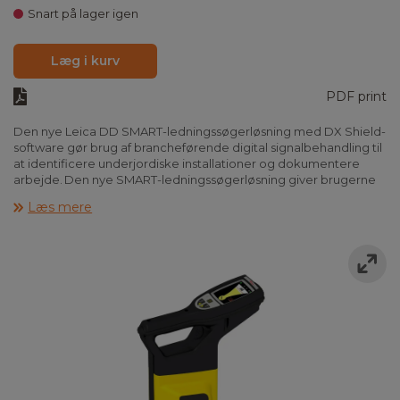
Snart på lager igen
Læg i kurv
PDF print
Den nye Leica DD SMART-ledningssøgerløsning med DX Shield-
software gør brug af brancheførende digital signalbehandling til
at identificere underjordiske installationer og dokumentere
arbejde. Den nye SMART-ledningssøgerløsning giver brugerne
mulighed for at detektere nedgravede
Læs mere
forsyningsledninger, overføre data og få fjernadgang til data via
cloud.
Vælg DD220 for standardfrekvenser og DD230 for øget dybde
og yderligere lavfrekvente signaler 512 og 640Hz.
Skal instrumentet anvendes til søgning af passive linjer og til
dybdemåling, anvendes det i kombination med sender, hhv.
DA220 og DA230, som findes under tilbehør her på siden.
Instrumentet leveres klar til brug med genopladeligt Li-Ion
batteri.