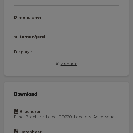
Dimensioner
til terræn/jord
Display :
LCD monocrom
Vis mere
Kapslingsklasse (IP):
54
Nettovægt:
Download
2,7kg
Brochurer
Frekvens Min (Hz):
Elma_Brochure_Leica_DD220_Locators_Accessories_EN.pdf
50
Datasheet