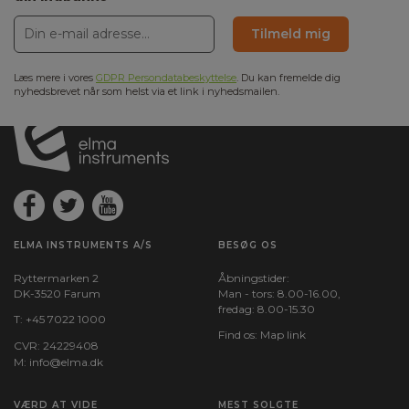
Tilmeld mig
Læs mere i vores
GDPR Persondatabeskyttelse
. Du kan fremelde dig
nyhedsbrevet når som helst via et link i nyhedsmailen.
ELMA INSTRUMENTS A/S
BESØG OS
Ryttermarken 2
Åbningstider:
DK-3520 Farum
Man - tors: 8.00-16.00,
fredag: 8.00-15.30
T:
+45 7022 1000
Find os:
Map link
CVR: 24229408
M:
info@elma.dk
VÆRD AT VIDE
MEST SOLGTE