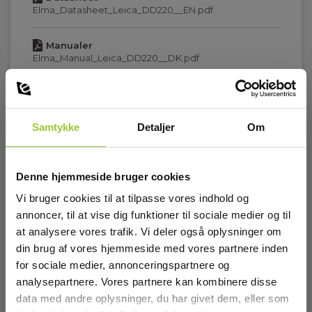
Frekvens Max (Hz):
Elma_Datasheet_Leica_DD220__EN.pdf
33000
Manualer
Funktioner:
Elma_Manual_Leica_DD220__DK.pdf
Spænding ,Radio,Auto (spænding+radio)
Manualer
Batteri:
Vis mere
Elma_Manual_Leica_DD220__EN.pdf
6 stk, AA, Inkl.
Samtykke
Detaljer
Om
Manualer
Batteri type:
Elma_Manual_Leica_DD220__NO.pdf
AA
Denne hjemmeside bruger cookies
Tilbehør
Vægt (kg):
Vi bruger cookies til at tilpasse vores indhold og
2,7
annoncer, til at vise dig funktioner til sociale medier og til
at analysere vores trafik. Vi deler også oplysninger om
Dimensioner HxBxD (mm):
din brug af vores hjemmeside med vores partnere inden
105x190x235
for sociale medier, annonceringspartnere og
analysepartnere. Vores partnere kan kombinere disse
data med andre oplysninger, du har givet dem, eller som