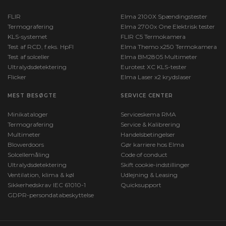
FLIR
Elma 2100X Spændingstester
Termografering
Elma 2700x One Elektrisk tester
KLS-systemet
FLIR C5 Termokamera
Test af RCD, f.eks. HpFI
Elma Themo x250 Termokamera
Test af solceller
Elma BM2805 Multimeter
Ultralydsdetektering
Eurotest XC KLS-tester
Flicker
Elma Laser x2 krydslaser
MEST BESØGTE
SERVICE CENTER
Minikataloger
Serviceskema RMA
Termografering
Service & Kalibrering
Multimeter
Handelsbetingelser
Blowerdoors
Gør karriere hos Elma
Solcellemåling
Code of conduct
Ultralydsdetektering
Skift cookie-indstillinger
Ventilation, klima & køl
Udlejning & Leasing
Sikkerhedskrav IEC 61010-1
Quicksupport
GDPR-persondatabeskyttelse