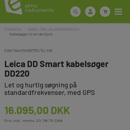
Produkter
Kabel-, Rør- & Lækagesøgning
Kabelsøger til terræn/jord
EAN
7640110697115
/
EL-NR
Leica DD Smart kabelsøger
DD220
Let og hurtig søgning på
standardfrekvenser, med GPS
16.095,00 DKK
Pris inkl. moms 20.118,75 DKK