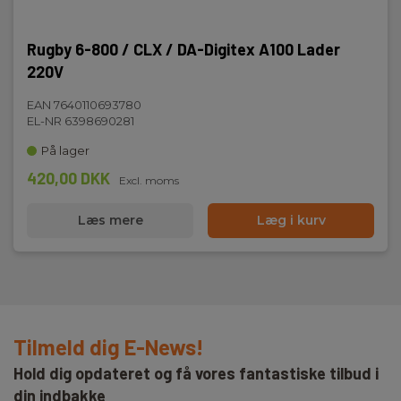
Rugby 6-800 / CLX / DA-Digitex A100 Lader
220V
EAN 7640110693780
EL-NR 6398690281
På lager
420,00 DKK
Excl. moms
Læs mere
Læg i kurv
Tilmeld dig E-News!
Hold dig opdateret og få vores fantastiske tilbud i
din indbakke