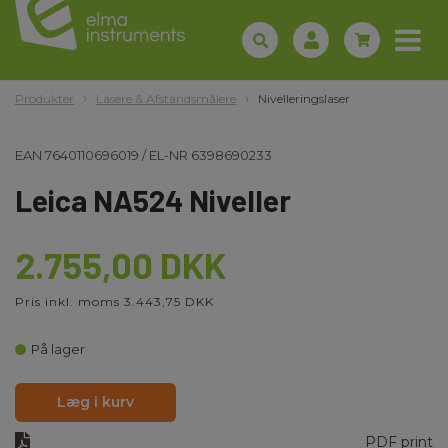
Produkter
Lasere & Afstandsmålere
Nivelleringslaser
EAN
7640110696019
/
EL-NR
6398690233
Leica NA524 Niveller
2.755,00 DKK
Pris inkl. moms 3.443,75 DKK
På lager
Læg i kurv
PDF print