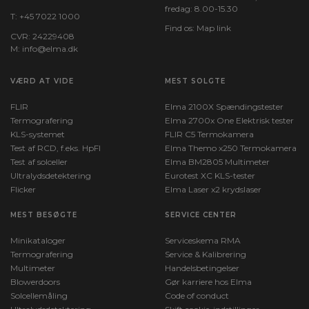
fredag: 8.00-15.30
T:
+45 7022 1000
Find os:
Map link
CVR: 24229408
M:
info@elma.dk
VÆRD AT VIDE
MEST SOLGTE
FLIR
Elma 2100X Spændingstester
Termografering
Elma 2700x One Elektrisk tester
KLS-systemet
FLIR C5 Termokamera
Test af RCD, f.eks. HpFI
Elma Themo x250 Termokamera
Test af solceller
Elma BM2805 Multimeter
Ultralydsdetektering
Eurotest XC KLS-tester
Flicker
Elma Laser x2 krydslaser
MEST BESØGTE
SERVICE CENTER
Minikataloger
Serviceskema RMA
Termografering
Service & Kalibrering
Multimeter
Handelsbetingelser
Blowerdoors
Gør karriere hos Elma
Solcellemåling
Code of conduct