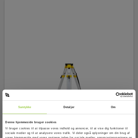
Samtykke
Detaljer
Om
Denne hjemmeside bruger cookies
Vi bruger cookies til at tilpasse vores indhold og annoncer, til at vise dig funktioner til
sociale medier og til at analysere vores trafik. Vi deler også oplysninger om din brug af
Stativ CTP104 for f.eks. Leica Roteo/Rugby.
vores hjemmeside med vores partnere inden for sociale medier, annonceringspartnere og