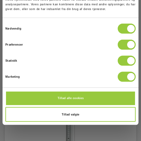
analysepartnere. Vores partnere kan kombinere disse data med andre oplysninger, du har
EAN 7640110692127
givet dem, eller som de har indsamlet fra din brug af deres tjenester.
EL-NR 6398206219
Samtykkevalg
På lager
Nødvendig
1.045,00 DKK
Excl. moms
Præferencer
Læs mere
Læg i kurv
Statistik
Marketing
Tillad alle cookies
Tillad valgte