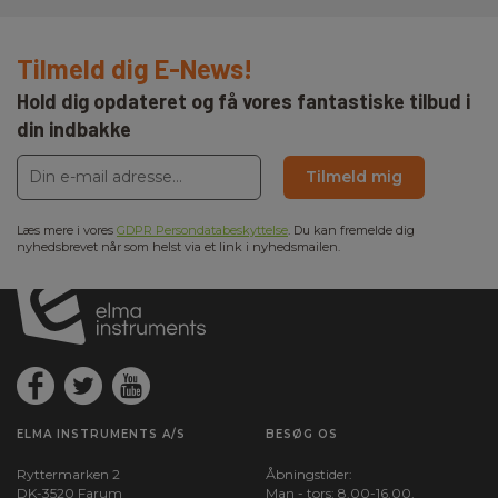
Tilmeld dig E-News!
Hold dig opdateret og få vores fantastiske tilbud i
din indbakke
Tilmeld mig
Læs mere i vores
GDPR Persondatabeskyttelse
. Du kan fremelde dig
nyhedsbrevet når som helst via et link i nyhedsmailen.
ELMA INSTRUMENTS A/S
BESØG OS
Ryttermarken 2
Åbningstider:
DK-3520 Farum
Man - tors: 8.00-16.00,