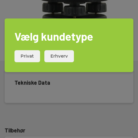
transportkuffert, med
24x forstørrelse.
Vælg kundetype
Privat
Erhverv
Tekniske Data
Tilbehør